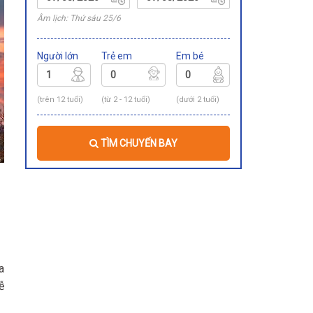
Âm lịch: Thứ sáu 25/6
Người lớn
Trẻ em
Em bé
(trên 12 tuổi)
(từ 2 - 12 tuổi)
(dưới 2 tuổi)
TÌM CHUYẾN BAY
a
ễ