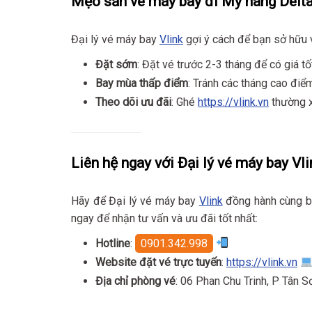
Mẹo săn vé máy bay đi Mỹ hãng Delta 
Đại lý vé máy bay
Vlink
gợi ý cách để bạn sở hữu v
Đặt sớm
: Đặt vé trước 2-3 tháng để có giá t
Bay mùa thấp điểm
: Tránh các tháng cao điể
Theo dõi ưu đãi
: Ghé
https://vlink.vn
thường x
Liên hệ ngay với Đại lý vé máy bay Vli
Hãy để Đại lý vé máy bay
Vlink
đồng hành cùng b
ngay để nhận tư vấn và ưu đãi tốt nhất:
Hotline
:
0901.342.998
Website đặt vé trực tuyến
:
https://vlink.vn
Địa chỉ phòng vé
: 06 Phan Chu Trinh, P Tân 