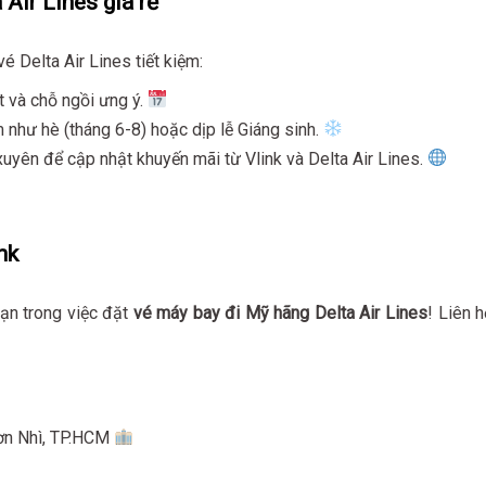
Air Lines giá rẻ
é Delta Air Lines tiết kiệm:
ốt và chỗ ngồi ưng ý.
m như hè (tháng 6-8) hoặc dịp lễ Giáng sinh.
uyên để cập nhật khuyến mãi từ Vlink và Delta Air Lines.
nk
ạn trong việc đặt
vé máy bay đi Mỹ hãng Delta Air Lines
! Liên h
Sơn Nhì, TP.HCM