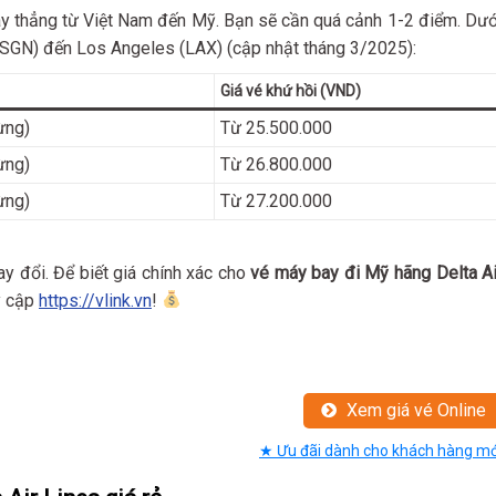
bay thẳng từ Việt Nam đến Mỹ. Bạn sẽ cần quá cảnh 1-2 điểm. Dướ
(SGN) đến Los Angeles (LAX) (cập nhật tháng 3/2025):
Giá vé khứ hồi (VND)
ừng)
Từ 25.500.000
ừng)
Từ 26.800.000
ừng)
Từ 27.200.000
ay đổi. Để biết giá chính xác cho
vé máy bay đi Mỹ hãng Delta Ai
y cập
https://vlink.vn
!
Xem giá vé Online
★ Ưu đãi dành cho khách hàng mớ