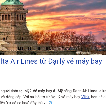
ta Air Lines từ Đại lý vé máy bay
m người thân tại Mỹ?
Vé máy bay đi Mỹ hãng Delta Air Lines
là lự
i và đẳng cấp. Với sự hỗ trợ từ Đại lý vé máy bay
Vlink
, bạn sẽ d
đến “xứ sở cờ hoa” đầy thú vị!