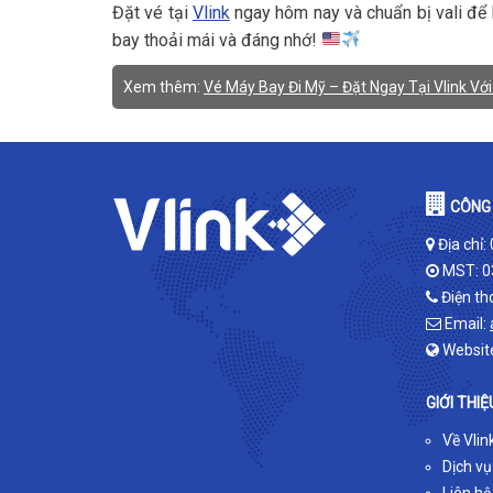
Đặt vé tại
Vlink
ngay hôm nay và chuẩn bị vali để
bay thoải mái và đáng nhớ!
Xem thêm:
Vé Máy Bay Đi Mỹ – Đặt Ngay Tại Vlink Với
CÔNG 
Địa chỉ:
MST: 0
Điện th
Email:
Websit
GIỚI THIỆ
Về Vlin
Dịch vụ
Liên hệ