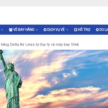
VÉ BAY HÃNG
DỊCH VỤ VÉ
HỖ TRỢ
DU L
hãng Delta Air Lines từ Đại lý vé máy bay Vlink