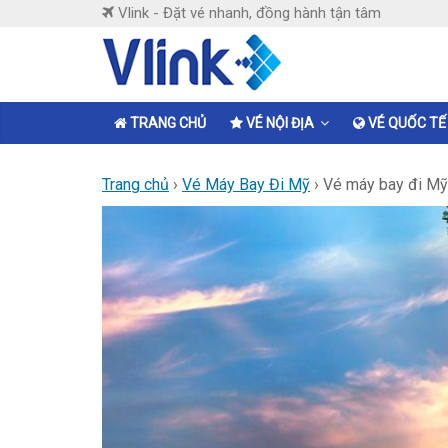
Skip
Vlink - Đặt vé nhanh, đồng hành tận tâm
to
content
Vlink
Đặt
TRANG CHỦ
VÉ NỘI ĐỊA
VÉ QUỐC TẾ
vé
nhanh,
Trang chủ
›
Vé Máy Bay Đi Mỹ
›
Vé máy bay đi Mỹ 
đồng
hành
tận
tâm