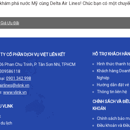
 khám phá nước Mỹ cùng Delta Air Lines! Chúc bạn có một chuyế
 Giá Ưu Đãi
HỖ TRỢ KHÁCH HÀ
TY CỔ PHẦN DỊCH VỤ VIỆT LIÊN KẾT
Hình thức thanh t
 06 Phan Chu Trinh, P. Tân Sơn Nhì, TPHCM
Khách hàng Doan
309586118
Nghiệp
oại:
0901.342.998
Hướng dẫn đặt vé
airlines@vlink.vn
Thông tin liên hệ
e:
www.vlink.vn
CHÍNH SÁCH VÀ ĐIỀ
U VLINK
KHOẢN
k
Chính sách bảo m
 du lịch
Điều khoản và Điều