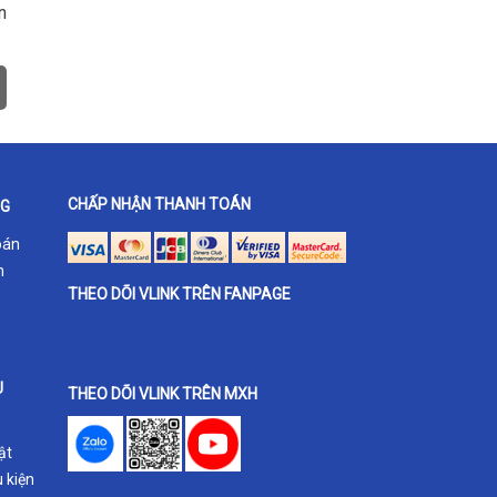
n
CHẤP NHẬN THANH TOÁN
NG
oán
h
THEO DÕI VLINK TRÊN FANPAGE
U
THEO DÕI VLINK TRÊN MXH
ật
 kiện