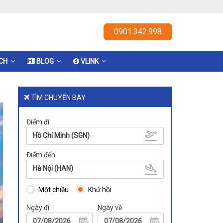
0901.342.998
ỊCH
BLOG
VLINK
TÌM CHUYẾN BAY
Điểm đi
Hồ Chí Minh (SGN)
Điểm đến
Hà Nội (HAN)
Một chiều
Khứ hồi
Ngày đi
Ngày về