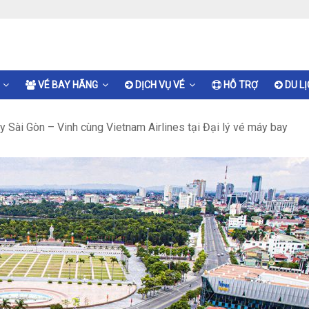
VÉ BAY HÃNG
DỊCH VỤ VÉ
HỖ TRỢ
DU L
y Sài Gòn – Vinh cùng Vietnam Airlines tại Đại lý vé máy bay