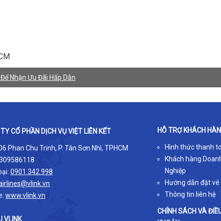
HCM
k Để Nhận Ưu Đãi Hấp Dẫn
HỖ TRỢ KHÁCH HÀ
TY CỔ PHẦN DỊCH VỤ VIỆT LIÊN KẾT
Hình thức thanh t
 06 Phan Chu Trinh, P. Tân Sơn Nhì, TPHCM
Khách hàng Doan
309586118
Nghiệp
oại:
0901.342.998
Hướng dẫn đặt vé
airlines@vlink.vn
Thông tin liên hệ
e:
www.vlink.vn
CHÍNH SÁCH VÀ ĐIỀ
U VLINK