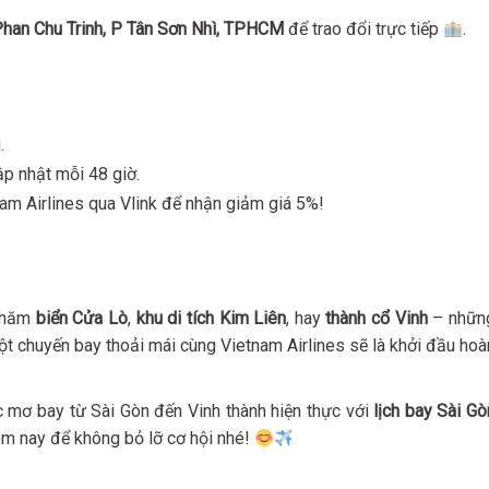
han Chu Trinh, P Tân Sơn Nhì, TPHCM
để trao đổi trực tiếp
.
.
ập nhật mỗi 48 giờ.
am Airlines qua Vlink để nhận giảm giá 5%!
 thăm
biển Cửa Lò
,
khu di tích Kim Liên
, hay
thành cổ Vinh
– nhữn
 chuyến bay thoải mái cùng Vietnam Airlines sẽ là khởi đầu hoà
 mơ bay từ Sài Gòn đến Vinh thành hiện thực với
lịch bay Sài Gò
hôm nay để không bỏ lỡ cơ hội nhé!