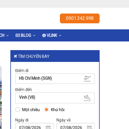
0901.342.998
ỊCH
BLOG
VLINK
TÌM CHUYẾN BAY
Điểm đi
Hồ Chí Minh (SGN)
Điểm đến
Vinh (VII)
Một chiều
Khứ hồi
Ngày đi
Ngày về