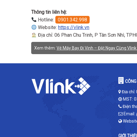
Thông tin liên hệ:
Hotline:
0901.342.998
Website:
https://vlink.vn
Địa chỉ: 06 Phan Chu Trinh, P Tân Sơn Nhì, TP
Xem thêm:
Vé Máy Bay Đi Vinh – Đặt Ngay Cùng Vlin
CÔNG 
Địa chỉ:
MST: 0
Điện th
Email:
Websit
GIỚI THIỆ