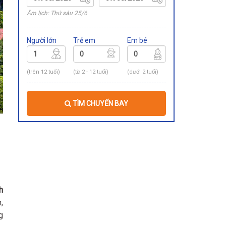
Âm lịch: Thứ sáu 25/6
Người lớn
Trẻ em
Em bé
(trên 12 tuổi)
(từ 2 - 12 tuổi)
(dưới 2 tuổi)
TÌM CHUYẾN BAY
h
,
g