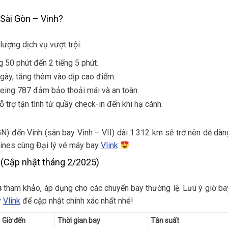
 Sài Gòn – Vinh?
lượng dịch vụ vượt trội:
g 50 phút đến 2 tiếng 5 phút.
ngày, tăng thêm vào dịp cao điểm.
eing 787 đảm bảo thoải mái và an toàn.
 hỗ trợ tận tình từ quầy check-in đến khi hạ cánh.
) đến Vinh (sân bay Vinh – VII) dài 1.312 km sẽ trở nên dễ dàn
rlines cùng Đại lý vé máy bay
Vlink
.
 (Cập nhật tháng 2/2025)
s
tham khảo, áp dụng cho các chuyến bay thường lệ. Lưu ý giờ ba
y
Vlink
để cập nhật chính xác nhất nhé!
Giờ đến
Thời gian bay
Tần suất