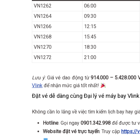
VN1262
06:00
VN1264
09:30
VN1266
12:15
VN1268
15:45
VN1270
18:30
VN1272
21:00
Lưu ý
: Giá vé dao động từ
914.000 – 5.428.000 
Vlink
để nhận mức giá tốt nhất!
Đặt vé dễ dàng cùng Đại lý vé máy bay Vlink
Không cần lo lắng về việc tìm kiếm lịch bay hay gi
Hotline
: Gọi ngay
0901.342.998
để được tư 
Website đặt vé trực tuyến
: Truy cập
https://v
.