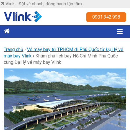
Skip
Vlink - Đặt vé nhanh, đồng hành tận tâm
to
content
Vlink
0901.342.998
Đặt
vé
nhanh,
Trang chủ
›
Vé máy bay từ TP.HCM đi Phú Quốc từ Đại lý vé
máy bay Vlink
›
Khám phá lịch bay Hồ Chí Minh Phú Quốc
đồng
cùng Đại lý vé máy bay Vlink
hành
tận
tâm