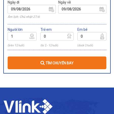
Ngày đi
Ngày về
Âm lịch: Chủ nhật 27/6
Người lớn
Trẻ em
Em bé
(trên 12 tuổi)
(từ 2 - 12 tuổi)
(dưới 2 tuổi)
TÌM CHUYẾN BAY