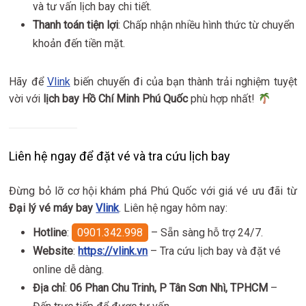
và tư vấn lịch bay chi tiết.
Thanh toán tiện lợi
: Chấp nhận nhiều hình thức từ chuyển
khoản đến tiền mặt.
Hãy để
Vlink
biến chuyến đi của bạn thành trải nghiệm tuyệt
vời với
lịch bay Hồ Chí Minh Phú Quốc
phù hợp nhất!
Liên hệ ngay để đặt vé và tra cứu lịch bay
Đừng bỏ lỡ cơ hội khám phá Phú Quốc với giá vé ưu đãi từ
Đại lý vé máy bay
Vlink
. Liên hệ ngay hôm nay:
Hotline
:
0901.342.998
– Sẵn sàng hỗ trợ 24/7.
Website
:
https://vlink.vn
– Tra cứu lịch bay và đặt vé
online dễ dàng.
Địa chỉ
:
06 Phan Chu Trinh, P Tân Sơn Nhì, TPHCM
–