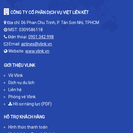
CÔNG TY CỔ PHẦN DỊCH VỤ VIỆT LIÊN KẾT
Địa chỉ: 06 Phan Chu Trinh, P. Tân Sơn Nhì, TPHCM
MST: 0309586118
Điện thoại:
0901.342.998
Email:
airlines@vlink.vn
Website:
www.vlink.vn
GIỚI THIỆU VLINK
Về Vlink
Dịch vụ du lịch
Liên hệ
Phòng vé Vlink
Hồ sơ năng lực (PDF)
HỖ TRỢ KHÁCH HÀNG
Hình thức thanh toán