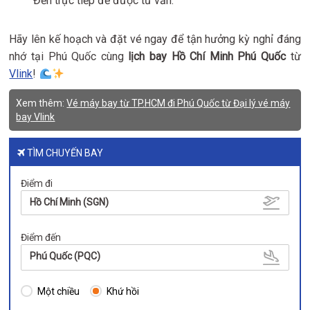
Đến trực tiếp để được tư vấn.
Hãy lên kế hoạch và đặt vé ngay để tận hưởng kỳ nghỉ đáng
nhớ tại Phú Quốc cùng
lịch bay Hồ Chí Minh Phú Quốc
từ
Vlink
!
Xem thêm:
Vé máy bay từ TP.HCM đi Phú Quốc từ Đại lý vé máy
bay Vlink
TÌM CHUYẾN BAY
Điểm đi
Hồ Chí Minh (SGN)
Điểm đến
Phú Quốc (PQC)
Một chiều
Khứ hồi