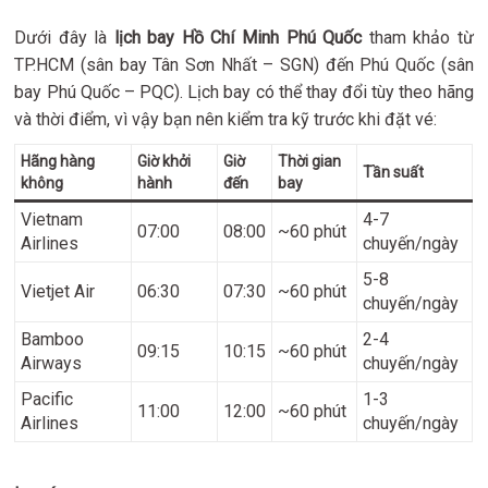
Dưới đây là
lịch bay Hồ Chí Minh Phú Quốc
tham khảo từ
TP.HCM (sân bay Tân Sơn Nhất – SGN) đến Phú Quốc (sân
bay Phú Quốc – PQC). Lịch bay có thể thay đổi tùy theo hãng
và thời điểm, vì vậy bạn nên kiểm tra kỹ trước khi đặt vé:
Hãng hàng
Giờ khởi
Giờ
Thời gian
Tần suất
không
hành
đến
bay
Vietnam
4-7
07:00
08:00
~60 phút
Airlines
chuyến/ngày
5-8
Vietjet Air
06:30
07:30
~60 phút
chuyến/ngày
Bamboo
2-4
09:15
10:15
~60 phút
Airways
chuyến/ngày
Pacific
1-3
11:00
12:00
~60 phút
Airlines
chuyến/ngày