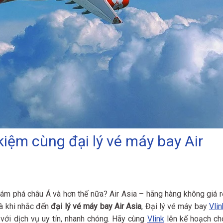
kiệm cùng đại lý vé máy bay Air
ám phá châu Á và hơn thế nữa? Air Asia – hãng hàng không giá r
Và khi nhắc đến
đại lý vé máy bay Air Asia
, Đại lý vé máy bay
Vlin
với dịch vụ uy tín, nhanh chóng. Hãy cùng
Vlink
lên kế hoạch ch