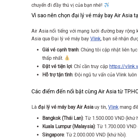
chuyến đi đầy thú vị của bạn nhé!
Vì sao nên chọn đại lý vé máy bay Air Asia tạ
Air Asia nổi tiếng với mạng lưới đường bay rộng k
Asia qua Đại lý vé máy bay
Vlink
, bạn sẽ nhận đượ
Giá vé cạnh tranh
: Chúng tôi cập nhật liên tụ
thấp nhất.
Đặt vé tiện lợi
: Chỉ cần truy cập
https://vlink.
Hỗ trợ tận tình
: Đội ngũ tư vấn của Vlink luô
Các điểm đến nổi bật cùng Air Asia từ TP.
Là
đại lý vé máy bay Air Asia
uy tín,
Vlink
mang đến
Bangkok (Thái Lan)
: Từ 1.500.000 VND (khứ h
Kuala Lumpur (Malaysia)
: Từ 1.700.000 VND (
Singapore
: Từ 2.000.000 VND (khứ hồi).