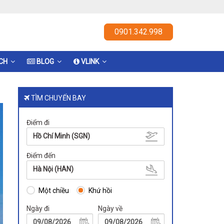
0901.342.998
ỊCH
BLOG
VLINK
TÌM CHUYẾN BAY
Điểm đi
Hồ Chí Minh (SGN)
Điểm đến
Hà Nội (HAN)
Một chiều
Khứ hồi
Ngày đi
Ngày về