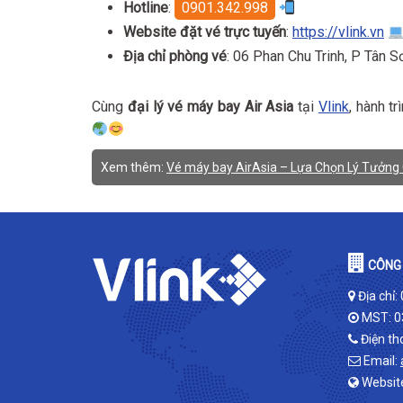
Hotline
:
0901.342.998
Website đặt vé trực tuyến
:
https://vlink.vn
Địa chỉ phòng vé
: 06 Phan Chu Trinh, P Tân 
Cùng
đại lý vé máy bay Air Asia
tại
Vlink
, hành t
Xem thêm:
Vé máy bay AirAsia – Lựa Chọn Lý Tưởng
CÔNG 
Địa chỉ:
MST: 0
Điện th
Email:
Websit