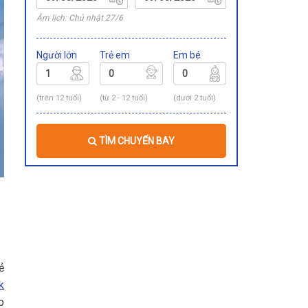
Âm lịch: Chủ nhật 27/6
Người lớn
Trẻ em
Em bé
(trên 12 tuổi)
(từ 2 - 12 tuổi)
(dưới 2 tuổi)
TÌM CHUYẾN BAY
ẻ
k
o