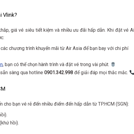
i Vlink?
hắp, giá vé siêu tiết kiệm và nhiều ưu đãi hấp dẫn. Khi đặt vé Ai
c:
c các chương trình khuyến mãi từ Air Asia để bạn bay với chi phí
vn
, bạn có thể chọn hành trình và đặt vé trong vài phút.
n sẵn sàng qua hotline
0901.342.998
để giải đáp mọi thắc mắc.
HCM
 cho bạn vé rẻ đến nhiều điểm đến hấp dẫn từ TP.HCM (SGN):
ồi).
khứ hồi).