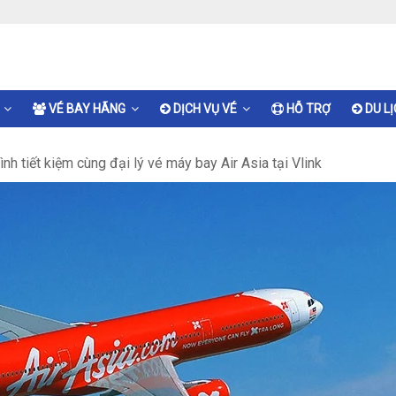
VÉ BAY HÃNG
DỊCH VỤ VÉ
HỖ TRỢ
DU L
nh tiết kiệm cùng đại lý vé máy bay Air Asia tại Vlink