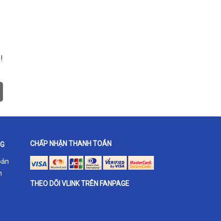
!
CHẤP NHẬN THANH TOÁN
NG
oán
h
THEO DÕI VLINK TRÊN FANPAGE