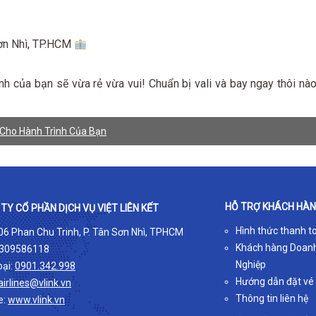
Sơn Nhì, TP.HCM
rình của bạn sẽ vừa rẻ vừa vui! Chuẩn bị vali và bay ngay thôi nào
 Cho Hành Trình Của Bạn
HỖ TRỢ KHÁCH HÀ
TY CỔ PHẦN DỊCH VỤ VIỆT LIÊN KẾT
Hình thức thanh t
 06 Phan Chu Trinh, P. Tân Sơn Nhì, TPHCM
Khách hàng Doan
309586118
Nghiệp
oại:
0901.342.998
Hướng dẫn đặt vé
airlines@vlink.vn
Thông tin liên hệ
e:
www.vlink.vn