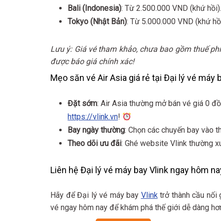
Bali (Indonesia)
: Từ 2.500.000 VND (khứ hồi)
Tokyo (Nhật Bản)
: Từ 5.000.000 VND (khứ hồ
Lưu ý: Giá vé tham khảo, chưa bao gồm thuế phí 
được báo giá chính xác!
Mẹo săn vé Air Asia giá rẻ tại Đại lý vé máy 
Đặt sớm
: Air Asia thường mở bán vé giá 0 đồ
https://vlink.vn
!
Bay ngày thường
: Chọn các chuyến bay vào t
Theo dõi ưu đãi
: Ghé website Vlink thường x
Liên hệ Đại lý vé máy bay Vlink ngay hôm na
Hãy để Đại lý vé máy bay
Vlink
trở thành cầu nối 
vé ngay hôm nay để khám phá thế giới dễ dàng hơn