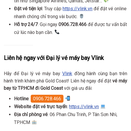
tín như Singapore Airlines, Qantas, Jetstar…
Đặt vé tiện lợi
: Truy cập
https://vlink.vn
để đặt vé online
nhanh chóng chỉ trong vài bước.
Hỗ trợ 24/7
: Gọi ngay
0906.728.466
để được tư vấn bất
cứ lúc nào bạn cần.
Liên hệ ngay với Đại lý vé máy bay Vlink
Hãy để Đại lý vé máy bay
Vlink
đồng hành cùng bạn trên
hành trình khám phá Gold Coast! Liên hệ ngay để đặt
vé máy
bay từ TP.HCM đi Gold Coast
với giá ưu đãi:
Hotline
:
0906.728.466
Website đặt vé trực tuyến
:
https://vlink.vn
Địa chỉ phòng vé
: 06 Phan Chu Trinh, P Tân Sơn Nhì,
TP.HCM