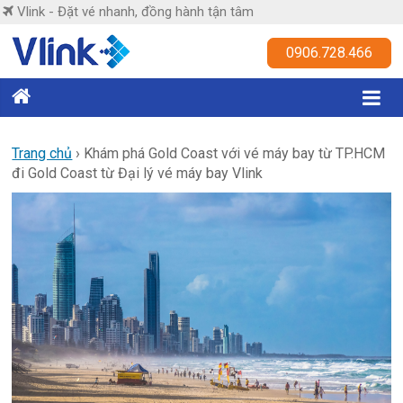
Skip
Vlink - Đặt vé nhanh, đồng hành tận tâm
to
content
Vlink
0906.728.466
Đặt
vé
nhanh,
Trang chủ
›
Khám phá Gold Coast với vé máy bay từ TP.HCM
đi Gold Coast từ Đại lý vé máy bay Vlink
đồng
hành
tận
tâm