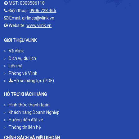
MST: 0309586118
Điện thoại:
0906.728.466
Email:
airlines@vlink.vn
Website:
www.vlink.vn
GIỚI THIỆU VLINK
Về Vlink
Dịch vụ du lịch
Liên hệ
Phòng vé Vlink
Hồ sơ năng lực (PDF)
HỖ TRỢ KHÁCH HÀNG
Hình thức thanh toán
Khách hàng Doanh Nghiệp
Hướng dẫn đặt vé
Thông tin liên hệ
CHÍNH SÁCH VÀ ĐIỀU KHOẢN