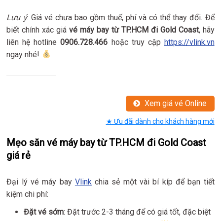
Lưu ý
: Giá vé chưa bao gồm thuế, phí và có thể thay đổi. Để
biết chính xác giá
vé máy bay từ TP.HCM đi Gold Coast
, hãy
liên hệ hotline
0906.728.466
hoặc truy cập
https://vlink.vn
ngay nhé!
Xem giá vé Online
★ Ưu đãi dành cho khách hàng mới
Mẹo săn vé máy bay từ TP.HCM đi Gold Coast
giá rẻ
Đại lý vé máy bay
Vlink
chia sẻ một vài bí kíp để bạn tiết
kiệm chi phí:
Đặt vé sớm
: Đặt trước 2-3 tháng để có giá tốt, đặc biệt