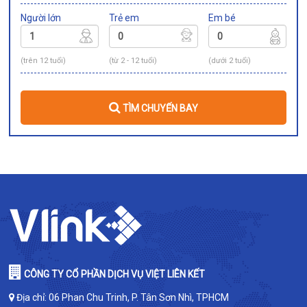
Người lớn
Trẻ em
Em bé
(trên 12 tuổi)
(từ 2 - 12 tuổi)
(dưới 2 tuổi)
TÌM CHUYẾN BAY
CÔNG TY CỔ PHẦN DỊCH VỤ VIỆT LIÊN KẾT
Địa chỉ: 06 Phan Chu Trinh, P. Tân Sơn Nhì, TPHCM