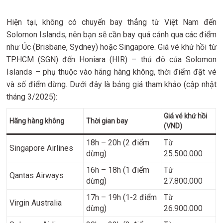
Hiện tại, không có chuyến bay thẳng từ Việt Nam đến
Solomon Islands, nên bạn sẽ cần bay quá cảnh qua các điểm
như Úc (Brisbane, Sydney) hoặc Singapore. Giá vé khứ hồi từ
TP.HCM (SGN) đến Honiara (HIR) – thủ đô của Solomon
Islands – phụ thuộc vào hãng hàng không, thời điểm đặt vé
và số điểm dừng. Dưới đây là bảng giá tham khảo (cập nhật
tháng 3/2025):
Giá vé khứ hồi
Hãng hàng không
Thời gian bay
(VND)
18h – 20h (2 điểm
Từ
Singapore Airlines
dừng)
25.500.000
16h – 18h (1 điểm
Từ
Qantas Airways
dừng)
27.800.000
17h – 19h (1-2 điểm
Từ
Virgin Australia
dừng)
26.900.000