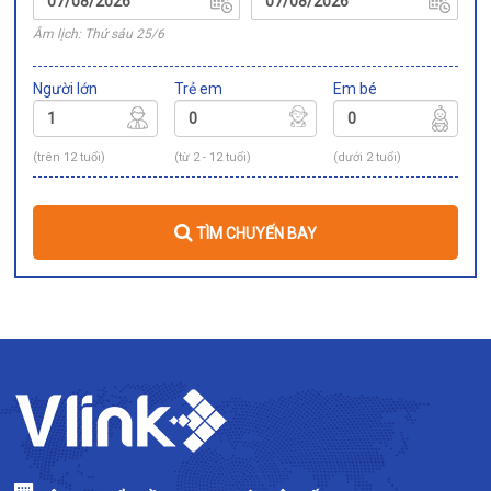
Âm lịch: Thứ sáu 25/6
Người lớn
Trẻ em
Em bé
(trên 12 tuổi)
(từ 2 - 12 tuổi)
(dưới 2 tuổi)
TÌM CHUYẾN BAY