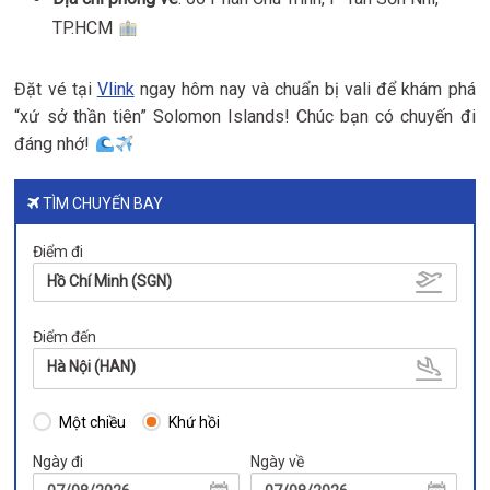
TP.HCM
Đặt vé tại
Vlink
ngay hôm nay và chuẩn bị vali để khám phá
“xứ sở thần tiên” Solomon Islands! Chúc bạn có chuyến đi
đáng nhớ!
TÌM CHUYẾN BAY
Điểm đi
Hồ Chí Minh (SGN)
Điểm đến
Hà Nội (HAN)
Một chiều
Khứ hồi
Ngày đi
Ngày về