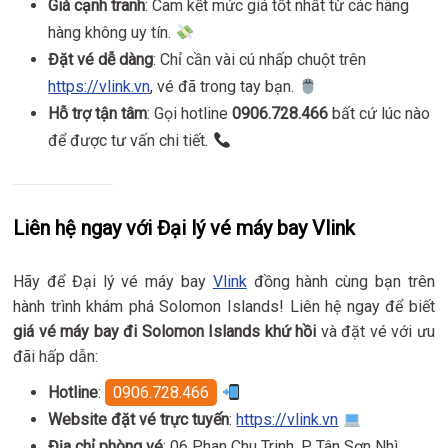
Giá cạnh tranh
: Cam kết mức giá tốt nhất từ các hãng
hàng không uy tín.
Đặt vé dễ dàng
: Chỉ cần vài cú nhấp chuột trên
https://vlink.vn
, vé đã trong tay bạn.
Hỗ trợ tận tâm
: Gọi hotline
0906.728.466
bất cứ lúc nào
để được tư vấn chi tiết.
Liên hệ ngay với Đại lý vé máy bay Vlink
Hãy để Đại lý vé máy bay
Vlink
đồng hành cùng bạn trên
hành trình khám phá Solomon Islands! Liên hệ ngay để biết
giá vé máy bay đi Solomon Islands khứ hồi
và đặt vé với ưu
đãi hấp dẫn:
Hotline
:
0906.728.466
Website đặt vé trực tuyến
:
https://vlink.vn
Địa chỉ phòng vé
: 06 Phan Chu Trinh, P Tân Sơn Nhì,