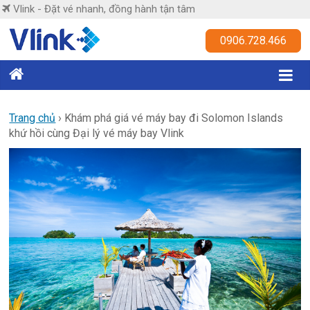
Skip
Vlink - Đặt vé nhanh, đồng hành tận tâm
to
content
Vlink
0906.728.466
Đặt
vé
nhanh,
Trang chủ
›
Khám phá giá vé máy bay đi Solomon Islands
khứ hồi cùng Đại lý vé máy bay Vlink
đồng
hành
tận
tâm