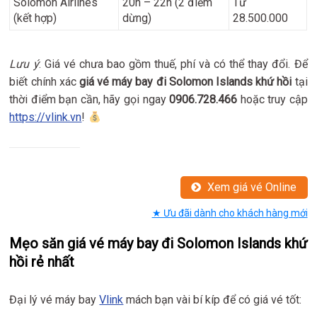
Solomon Airlines
20h – 22h (2 điểm
Từ
(kết hợp)
dừng)
28.500.000
Lưu ý
: Giá vé chưa bao gồm thuế, phí và có thể thay đổi. Để
biết chính xác
giá vé máy bay đi Solomon Islands khứ hồi
tại
thời điểm bạn cần, hãy gọi ngay
0906.728.466
hoặc truy cập
https://vlink.vn
!
Xem giá vé Online
★ Ưu đãi dành cho khách hàng mới
Mẹo săn giá vé máy bay đi Solomon Islands khứ
hồi rẻ nhất
Đại lý vé máy bay
Vlink
mách bạn vài bí kíp để có giá vé tốt: