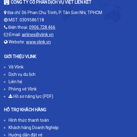
CÔNG TY CỔ PHẦN DỊCH VỤ VIỆT LIÊN KẾT
Địa chỉ: 06 Phan Chu Trinh, P. Tân Sơn Nhì, TPHCM
MST: 0309586118
Điện thoại:
0906.728.466
Email:
airlines@vlink.vn
Website:
www.vlink.vn
GIỚI THIỆU VLINK
Về Vlink
Dịch vụ du lịch
Liên hệ
Phòng vé Vlink
Hồ sơ năng lực (PDF)
HỖ TRỢ KHÁCH HÀNG
Hình thức thanh toán
Khách hàng Doanh Nghiệp
Hướng dẫn đặt vé