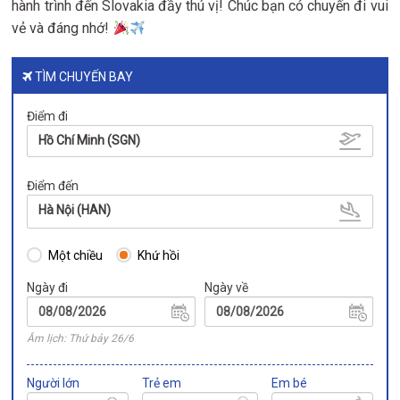
hành trình đến Slovakia đầy thú vị! Chúc bạn có chuyến đi vui
vẻ và đáng nhớ!
TÌM CHUYẾN BAY
Điểm đi
Hồ Chí Minh (SGN)
Điểm đến
Hà Nội (HAN)
Một chiều
Khứ hồi
Ngày đi
Ngày về
Âm lịch: Thứ bảy 26/6
Người lớn
Trẻ em
Em bé