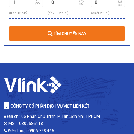
(trên 12 tuổi)
(từ 2 - 12 tuổi)
(dưới 2 tuổi)
TÌM CHUYẾN BAY
CÔNG TY CỔ PHẦN DỊCH VỤ VIỆT LIÊN KẾT
Địa chỉ: 06 Phan Chu Trinh, P. Tân Sơn Nhì, TPHCM
MST: 0309586118
Điện thoại:
0906.728.466