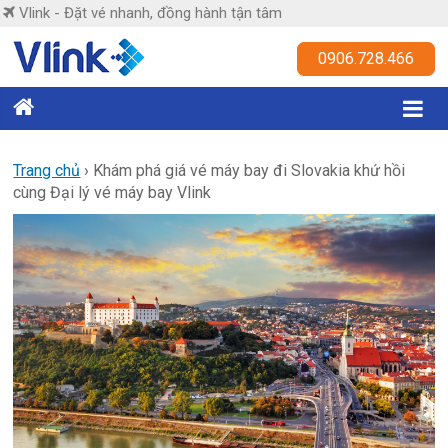
Skip
Vlink - Đặt vé nhanh, đồng hành tận tâm
to
content
Vlink
0906.728.466
Đặt
vé
nhanh,
Trang chủ
›
Khám phá giá vé máy bay đi Slovakia khứ hồi
cùng Đại lý vé máy bay Vlink
đồng
hành
tận
tâm