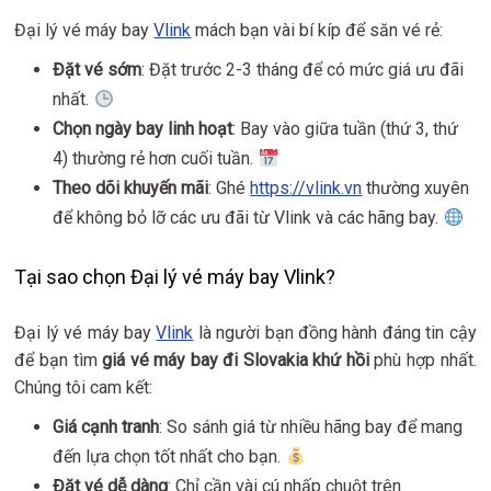
Đại lý vé máy bay
Vlink
mách bạn vài bí kíp để săn vé rẻ:
Đặt vé sớm
: Đặt trước 2-3 tháng để có mức giá ưu đãi
nhất.
Chọn ngày bay linh hoạt
: Bay vào giữa tuần (thứ 3, thứ
4) thường rẻ hơn cuối tuần.
Theo dõi khuyến mãi
: Ghé
https://vlink.vn
thường xuyên
để không bỏ lỡ các ưu đãi từ Vlink và các hãng bay.
Tại sao chọn Đại lý vé máy bay Vlink?
Đại lý vé máy bay
Vlink
là người bạn đồng hành đáng tin cậy
để bạn tìm
giá vé máy bay đi Slovakia khứ hồi
phù hợp nhất.
Chúng tôi cam kết:
Giá cạnh tranh
: So sánh giá từ nhiều hãng bay để mang
đến lựa chọn tốt nhất cho bạn.
Đặt vé dễ dàng
: Chỉ cần vài cú nhấp chuột trên