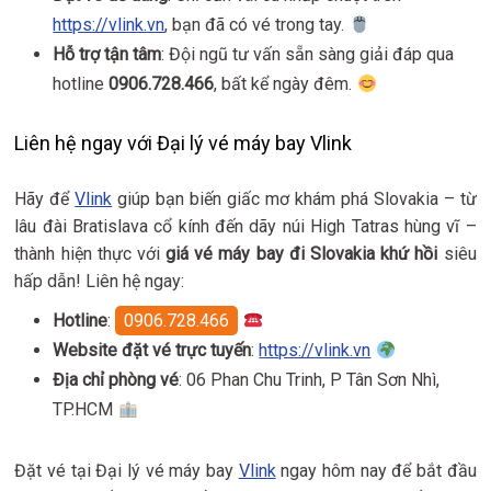
https://vlink.vn
, bạn đã có vé trong tay.
Hỗ trợ tận tâm
: Đội ngũ tư vấn sẵn sàng giải đáp qua
hotline
0906.728.466
, bất kể ngày đêm.
Liên hệ ngay với Đại lý vé máy bay Vlink
Hãy để
Vlink
giúp bạn biến giấc mơ khám phá Slovakia – từ
lâu đài Bratislava cổ kính đến dãy núi High Tatras hùng vĩ –
thành hiện thực với
giá vé máy bay đi Slovakia khứ hồi
siêu
hấp dẫn! Liên hệ ngay:
Hotline
:
0906.728.466
Website đặt vé trực tuyến
:
https://vlink.vn
Địa chỉ phòng vé
: 06 Phan Chu Trinh, P Tân Sơn Nhì,
TP.HCM
Đặt vé tại Đại lý vé máy bay
Vlink
ngay hôm nay để bắt đầu