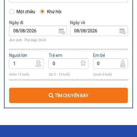
Một chiều
Khứ hồi
Ngày đi
Ngày về
Âm lịch: Thứ bảy 26/6
Người lớn
Trẻ em
Em bé
(trên 12 tuổi)
(từ 2 - 12 tuổi)
(dưới 2 tuổi)
TÌM CHUYẾN BAY