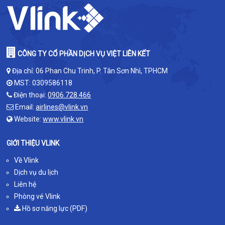
CÔNG TY CỔ PHẦN DỊCH VỤ VIỆT LIÊN KẾT
Địa chỉ: 06 Phan Chu Trinh, P. Tân Sơn Nhì, TPHCM
MST: 0309586118
Điện thoại:
0906.728.466
Email:
airlines@vlink.vn
Website:
www.vlink.vn
GIỚI THIỆU VLINK
Về Vlink
Dịch vụ du lịch
Liên hệ
Phòng vé Vlink
Hồ sơ năng lực (PDF)