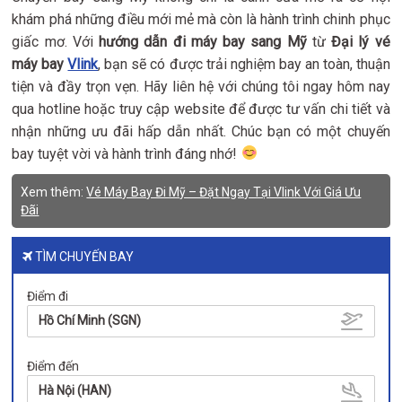
khám phá những điều mới mẻ mà còn là hành trình chinh phục
giấc mơ. Với
hướng dẫn đi máy bay sang Mỹ
từ
Đại lý vé
máy bay
Vlink
, bạn sẽ có được trải nghiệm bay an toàn, thuận
tiện và đầy trọn vẹn. Hãy liên hệ với chúng tôi ngay hôm nay
qua hotline hoặc truy cập website để được tư vấn chi tiết và
nhận những ưu đãi hấp dẫn nhất. Chúc bạn có một chuyến
bay tuyệt vời và hành trình đáng nhớ!
Xem thêm:
Vé Máy Bay Đi Mỹ – Đặt Ngay Tại Vlink Với Giá Ưu
Đãi
TÌM CHUYẾN BAY
Điểm đi
Hồ Chí Minh (SGN)
Điểm đến
Hà Nội (HAN)