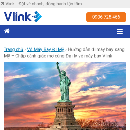
Skip
Vlink - Đặt vé nhanh, đồng hành tận tâm
to
content
Vlink
0906.728.466
Đặt
vé
nhanh,
Trang chủ
›
Vé Máy Bay Đi Mỹ
›
Hướng dẫn đi máy bay sang
Mỹ – Chắp cánh giấc mơ cùng Đại lý vé máy bay Vlink
đồng
hành
tận
tâm