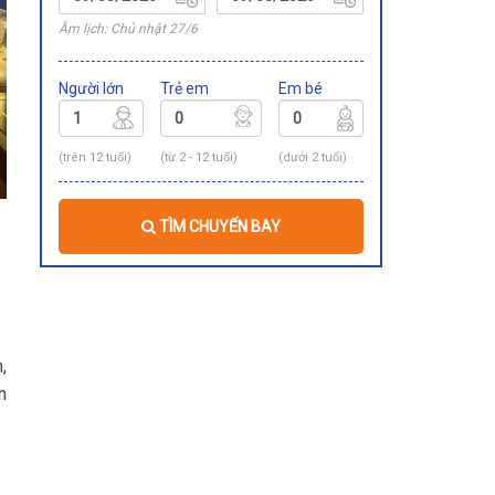
Âm lịch: Chủ nhật 27/6
Người lớn
Trẻ em
Em bé
(trên 12 tuổi)
(từ 2 - 12 tuổi)
(dưới 2 tuổi)
TÌM CHUYẾN BAY
,
n