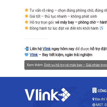
Tư vấn rõ ràng – chọn đúng phòng chờ, đúng n
Giá tốt – thủ tục nhanh – không phát sinh
Hỗ trợ trọn gói:
vé máy bay – phòng chờ – hành
Đồng hành từ lúc đặt vé đến khi khởi hành
Liên hệ
Vlink
ngay hôm nay
để được
hỗ trợ đặt
Vlink
– Bay tiết kiệm, ngàn trải nghiệm
Xem thêm:
Dịch vụ hỗ trợ vé máy bay – Giải pháp trọn
CÔNG 
Địa chỉ:
MST: 0