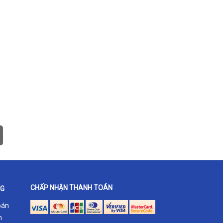
CHẤP NHẬN THANH TOÁN
NG
oán
h