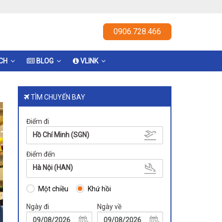
0906.728.466
ỊCH
BLOG
VLINK
TÌM CHUYẾN BAY
Điểm đi
Hồ Chí Minh (SGN)
Điểm đến
Hà Nội (HAN)
Một chiều
Khứ hồi
Ngày đi
Ngày về