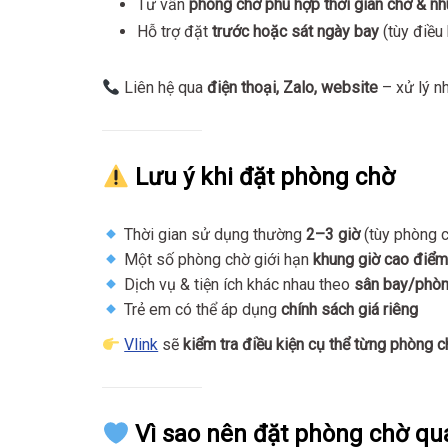
Tư vấn
phòng chờ phù hợp thời gian chờ & nh
Hỗ trợ đặt
trước hoặc sát ngày bay
(tùy điều 
Liên hệ qua
điện thoại, Zalo, website
– xử lý nh
Lưu ý khi đặt phòng chờ
Thời gian sử dụng thường
2–3 giờ
(tùy phòng 
Một số phòng chờ giới hạn
khung giờ cao điể
Dịch vụ & tiện ích khác nhau theo
sân bay/phò
Trẻ em có thể áp dụng
chính sách giá riêng
Vlink
sẽ
kiểm tra điều kiện cụ thể từng phòng 
Vì sao nên đặt phòng chờ qua