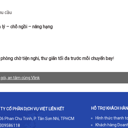
hu cầu
 lý – chỗ ngồi – nâng hạng
 phòng chờ tiện nghi, thư giãn tối đa trước mỗi chuyến bay
!
 gói, an tâm cùng Vlink
HỖ TRỢ KHÁCH HÀ
TY CỔ PHẦN DỊCH VỤ VIỆT LIÊN KẾT
Hình thức thanh t
 06 Phan Chu Trinh, P. Tân Sơn Nhì, TPHCM
Khách hàng Doan
309586118