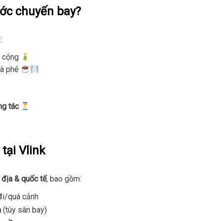
ước chuyến bay?
:
g cộng
cà phê
ng tác
tại Vlink
 địa & quốc tế
, bao gồm:
đi/quá cảnh
a
(tùy sân bay)