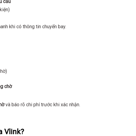
u cầu
kiện)
anh khi có thông tin chuyến bay.
chờ)
m
ng chờ
chờ
và báo rõ chi phí trước khi xác nhận.
 Vlink?