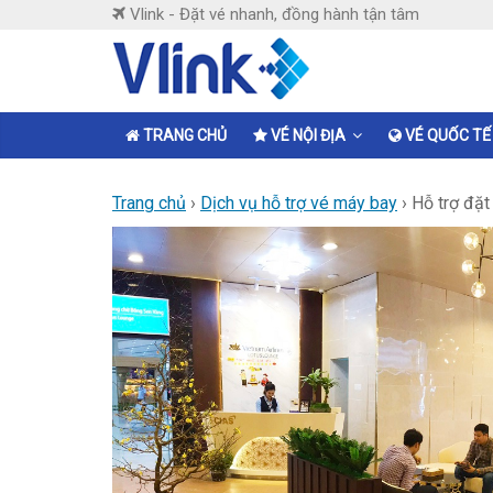
Skip
Vlink - Đặt vé nhanh, đồng hành tận tâm
to
content
Vlink
Đặt
TRANG CHỦ
VÉ NỘI ĐỊA
VÉ QUỐC TẾ
vé
nhanh,
Trang chủ
›
Dịch vụ hỗ trợ vé máy bay
›
Hỗ trợ đặt
đồng
hành
tận
tâm