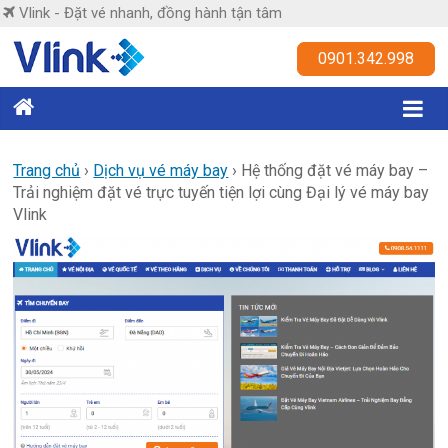
Skip
Vlink - Đặt vé nhanh, đồng hành tận tâm
to
content
Vlink
0901.342.998
Đặt
vé
nhanh,
Trang chủ
›
Dịch vụ vé máy bay
›
Hệ thống đặt vé máy bay –
Trải nghiệm đặt vé trực tuyến tiện lợi cùng Đại lý vé máy bay
đồng
Vlink
hành
tận
tâm