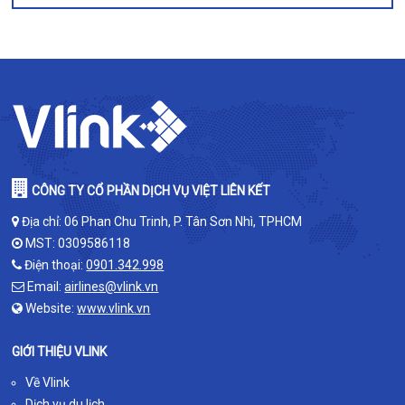
CÔNG TY CỔ PHẦN DỊCH VỤ VIỆT LIÊN KẾT
Địa chỉ: 06 Phan Chu Trinh, P. Tân Sơn Nhì, TPHCM
MST: 0309586118
Điện thoại:
0901.342.998
Email:
airlines@vlink.vn
Website:
www.vlink.vn
GIỚI THIỆU VLINK
Về Vlink
Dịch vụ du lịch