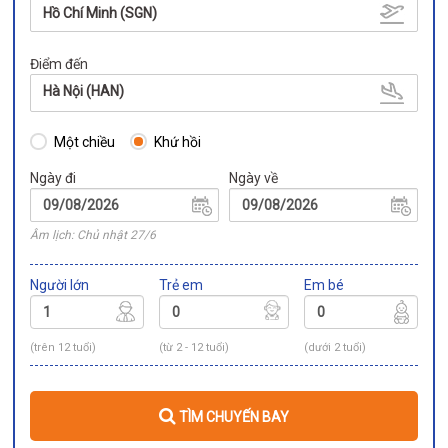
Hồ Chí Minh (SGN)
Điểm đến
Hà Nội (HAN)
Một chiều
Khứ hồi
Ngày đi
Ngày về
Âm lịch: Chủ nhật 27/6
Người lớn
Trẻ em
Em bé
(trên 12 tuổi)
(từ 2 - 12 tuổi)
(dưới 2 tuổi)
TÌM CHUYẾN BAY