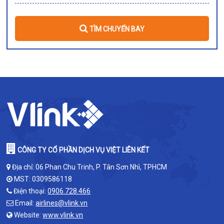
TÌM CHUYẾN BAY
CÔNG TY CỔ PHẦN DỊCH VỤ VIỆT LIÊN KẾT
Địa chỉ: 06 Phan Chu Trinh, P. Tân Sơn Nhì, TPHCM
MST: 0309586118
Điện thoại:
0906.728.466
Email:
airlines@vlink.vn
Website:
www.vlink.vn