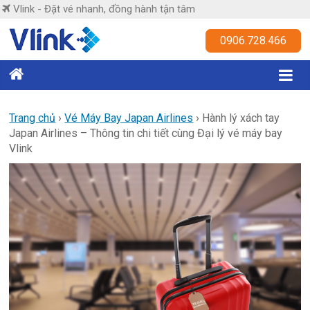
Skip
Vlink - Đặt vé nhanh, đồng hành tận tâm
to
content
Vlink
0906.728.466
Đặt
vé
nhanh,
Trang chủ
›
Vé Máy Bay Japan Airlines
›
Hành lý xách tay
Japan Airlines – Thông tin chi tiết cùng Đại lý vé máy bay
đồng
Vlink
hành
tận
tâm