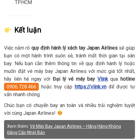
TPHCM
Kết luận
Việc nắm rõ
quy định hành lý xách tay Japan Airlines
sẽ giúp
bạn có một hành trình suôn sẻ, tránh mất thời gian tại sân
bay. Nếu bạn cần thêm thông tin về quy định hành lý hoặc
muốn đặt vé máy bay Japan Airlines với mức giá tốt nhất,
hãy liên hệ ngay với
Đại lý vé máy bay
Vlink
qua
hotline
0906.728.466
hoặc truy cập
https://vlink.vn
để được tư
vấn nhanh chóng.
Chúc bạn có chuyến bay an toàn và nhiều trải nghiệm tuyệt
vời cùng Japan Airlines!
Xem thêm:
Vé Máy Bay Japan Airlines – Hãng Hàng Không
Đẳng Cấp Nhật Bản