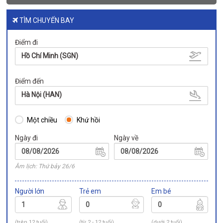
TÌM CHUYẾN BAY
Điểm đi
Hồ Chí Minh (SGN)
Điểm đến
Hà Nội (HAN)
Một chiều
Khứ hồi
Ngày đi
Ngày về
Âm lịch: Thứ bảy 26/6
Người lớn
Trẻ em
Em bé
(trên 12 tuổi)
(từ 2 - 12 tuổi)
(dưới 2 tuổi)