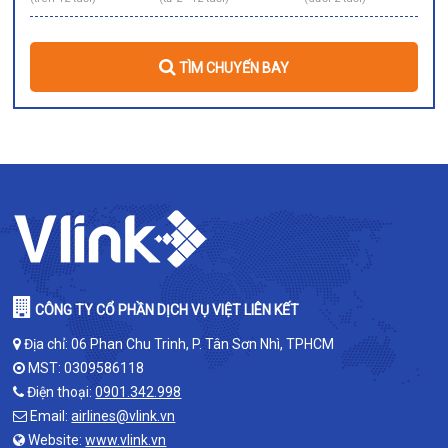
TÌM CHUYẾN BAY
CÔNG TY CỔ PHẦN DỊCH VỤ VIỆT LIÊN KẾT
Địa chỉ: 06 Phan Chu Trinh, P. Tân Sơn Nhì, TPHCM
MST: 0309586118
Điện thoại:
0901.342.998
Email:
airlines@vlink.vn
Website:
www.vlink.vn