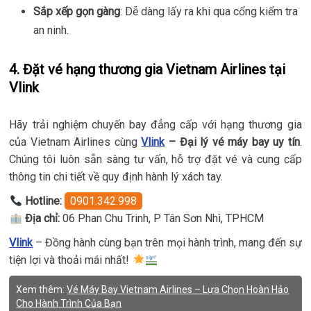
Sắp xếp gọn gàng
: Dễ dàng lấy ra khi qua cổng kiểm tra
an ninh.
4. Đặt vé hạng thương gia Vietnam Airlines tại
Vlink
Hãy trải nghiệm chuyến bay đẳng cấp với hạng thương gia
của Vietnam Airlines cùng
Vlink
– Đại lý vé máy bay uy tín
.
Chúng tôi luôn sẵn sàng tư vấn, hỗ trợ đặt vé và cung cấp
thông tin chi tiết về quy định hành lý xách tay.
Hotline:
0901.342.998
Địa chỉ:
06 Phan Chu Trinh, P Tân Sơn Nhì, TPHCM
Vlink
– Đồng hành cùng bạn trên mọi hành trình, mang đến sự
tiện lợi và thoải mái nhất!
Xem thêm:
Vé Máy Bay Vietnam Airlines – Lựa Chọn Hoàn Hảo
Cho Hành Trình Của Bạn