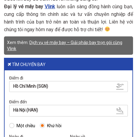
Đại lý vé máy bay
Vlink
luôn sẵn sàng đồng hành cùng bạn,
cung cấp thông tin chính xác và tư vấn chuyên nghiệp để
hành trình của bạn trở nên an toàn và thuận lợi. Liên hệ với
chúng tôi ngay hôm nay để được hỗ trợ chi tiết!
Xem thêm:
Dịch vụ vé máy bay – Giải pháp bay trọn gói cùng
Vlink
TÌM CHUYẾN BAY
Điểm đi
Hồ Chí Minh (SGN)
Điểm đến
Hà Nội (HAN)
Một chiều
Khứ hồi
Ngày đi
Ngày về