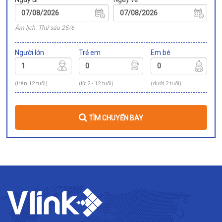
Âm lịch: Thứ sáu 25/6
Người lớn
Trẻ em
Em bé
(trên 12 tuổi)
(từ 2 - 12 tuổi)
(dưới 2 tuổi)
TÌM CHUYẾN BAY