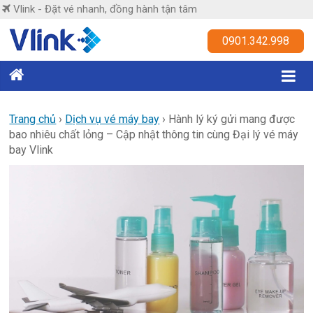
Skip
Vlink - Đặt vé nhanh, đồng hành tận tâm
to
content
Vlink
0901.342.998
Đặt
vé
nhanh,
Trang chủ
›
Dịch vụ vé máy bay
›
Hành lý ký gửi mang được
bao nhiêu chất lỏng – Cập nhật thông tin cùng Đại lý vé máy
đồng
bay Vlink
hành
tận
tâm