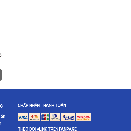
ó
CHẤP NHẬN THANH TOÁN
NG
oán
h
THEO DÕI VLINK TRÊN FANPAGE