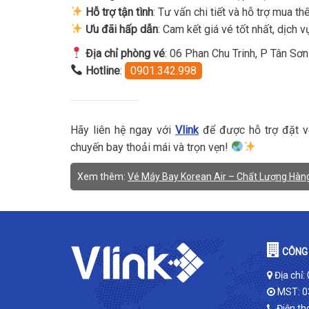
Hỗ trợ tận tình
: Tư vấn chi tiết và hỗ trợ mua th
Ưu đãi hấp dẫn
: Cam kết giá vé tốt nhất, dịch 
Địa chỉ phòng vé
: 06 Phan Chu Trinh, P Tân S
Hotline
:
0901.342.998
Hãy liên hệ ngay với
Vlink
để được hỗ trợ đặt vé
chuyến bay thoải mái và trọn vẹn!
Xem thêm:
Vé Máy Bay Korean Air – Chất Lượng Hàn
CÔNG 
Địa chỉ:
MST: 0
Điện th