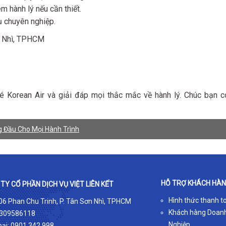
êm hành lý nếu cần thiết.
vụ chuyên nghiệp.
ơn Nhì, TPHCM
 Korean Air và giải đáp mọi thắc mắc về hành lý. Chúc bạn c
g Đầu Cho Mọi Hành Trình
HỖ TRỢ KHÁCH HÀ
TY CỔ PHẦN DỊCH VỤ VIỆT LIÊN KẾT
Hình thức thanh t
 06 Phan Chu Trinh, P. Tân Sơn Nhì, TPHCM
Khách hàng Doan
309586118
Nghiệp
oại:
0901.342.998