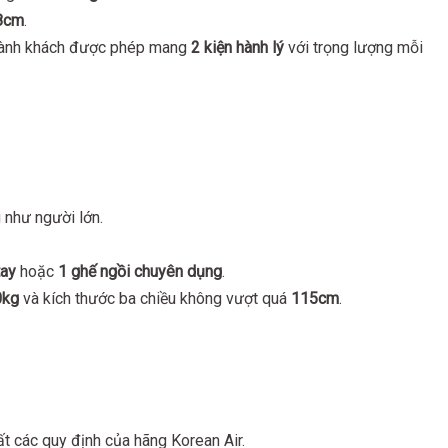
8cm
.
hành khách được phép mang
2 kiện hành lý
với trọng lượng mỗi
 như người lớn.
tay
hoặc
1 ghế ngồi chuyên dụng
.
0kg
và kích thước ba chiều không vượt quá
115cm
.
t các quy định của hãng Korean Air.