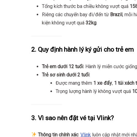
Tổng kích thước ba chiều không vượt quá
15
Riêng các chuyến bay đi/đến từ
Brazil
, mỗi 
kiện không vượt quá
32kg
.
2. Quy định hành lý ký gửi cho trẻ em
Trẻ em dưới 12 tuổi
: Hành lý miễn cước giống
Trẻ sơ sinh dưới 2 tuổi
:
Được mang thêm
1 xe đẩy
,
1 túi xách 
Trọng lượng hành lý không vượt quá
1
3. Vì sao nên đặt vé tại Vlink?
Thông tin chính xác
:
Vlink
luôn cập nhật mới nhấ