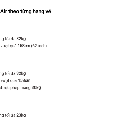
 Air theo từng hạng vé
ợng tối đa
32kg
.
g vượt quá
158cm
(62 inch).
ợng tối đa
32kg
.
g vượt quá
158cm
.
hỉ được phép mang
30kg
.
ợng tối đa
23kg
.