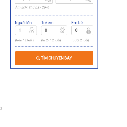
Âm lịch: Thứ bảy 26/6
Người lớn
Trẻ em
Em bé
(trên 12 tuổi)
(từ 2 - 12 tuổi)
(dưới 2 tuổi)
TÌM CHUYẾN BAY
g