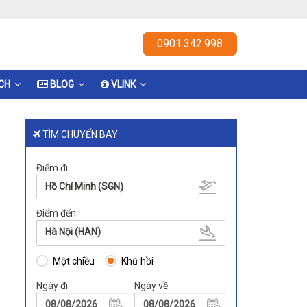
0901.342.998
ỊCH
BLOG
VLINK
TÌM CHUYẾN BAY
Điểm đi
Hồ Chí Minh (SGN)
Điểm đến
Hà Nội (HAN)
Một chiều
Khứ hồi
Ngày đi
Ngày về