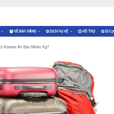
VÉ BAY HÃNG
DỊCH VỤ VÉ
HỖ TRỢ
DU L
ửi Korean Air Bao Nhiêu Kg?