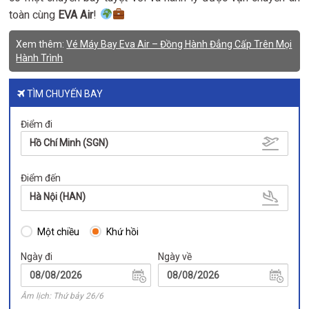
toàn cùng
EVA Air
!
Xem thêm:
Vé Máy Bay Eva Air – Đồng Hành Đẳng Cấp Trên Mọi
Hành Trình
TÌM CHUYẾN BAY
Điểm đi
Hồ Chí Minh (SGN)
Điểm đến
Hà Nội (HAN)
Một chiều
Khứ hồi
Ngày đi
Ngày về
Âm lịch: Thứ bảy 26/6