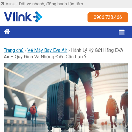
Skip
Vlink - Đặt vé nhanh, đồng hành tận tâm
to
content
Vlink
0906.728.466
Đặt
vé
nhanh,
Trang chủ
›
Vé Máy Bay Eva Air
›
Hành Lý Ký Gửi Hãng EVA
Air – Quy Định Và Những Điều Cần Lưu Ý
đồng
hành
tận
tâm