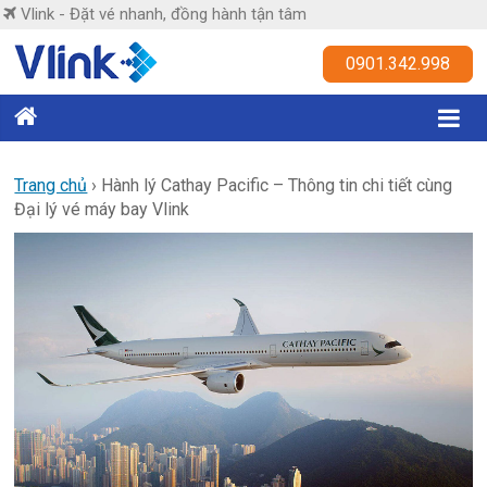
Skip
Vlink - Đặt vé nhanh, đồng hành tận tâm
to
content
Vlink
0901.342.998
Đặt
vé
nhanh,
Trang chủ
›
Hành lý Cathay Pacific – Thông tin chi tiết cùng
Đại lý vé máy bay Vlink
đồng
hành
tận
tâm