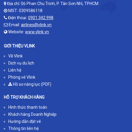
Địa chỉ: 06 Phan Chu Trinh, P. Tân Sơn Nhì, TPHCM
MST: 0309586118
Điện thoại:
0901.342.998
Email:
airlines@vlink.vn
Website:
www.vlink.vn
GIỚI THIỆU VLINK
Về Vlink
Dịch vụ du lịch
Liên hệ
Phòng vé Vlink
Hồ sơ năng lực (PDF)
HỖ TRỢ KHÁCH HÀNG
Hình thức thanh toán
Khách hàng Doanh Nghiệp
Hướng dẫn đặt vé
Thông tin liên hệ