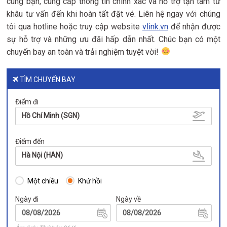
cùng bạn, cung cấp thông tin chính xác và hỗ trợ tận tâm từ
khâu tư vấn đến khi hoàn tất đặt vé. Liên hệ ngay với chúng
tôi qua hotline hoặc truy cập website
vlink.vn
để nhận được
sự hỗ trợ và những ưu đãi hấp dẫn nhất. Chúc bạn có một
chuyến bay an toàn và trải nghiệm tuyệt vời!
TÌM CHUYẾN BAY
Điểm đi
Hồ Chí Minh (SGN)
Điểm đến
Hà Nội (HAN)
Một chiều
Khứ hồi
Ngày đi
Ngày về