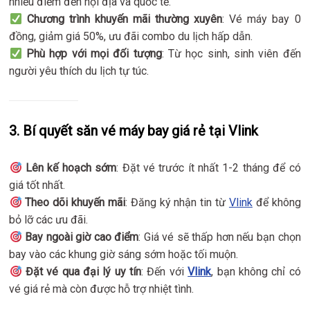
nhiều điểm đến nội địa và quốc tế.
Chương trình khuyến mãi thường xuyên
: Vé máy bay 0
đồng, giảm giá 50%, ưu đãi combo du lịch hấp dẫn.
Phù hợp với mọi đối tượng
: Từ học sinh, sinh viên đến
người yêu thích du lịch tự túc.
3. Bí quyết săn vé máy bay giá rẻ tại Vlink
Lên kế hoạch sớm
: Đặt vé trước ít nhất 1-2 tháng để có
giá tốt nhất.
Theo dõi khuyến mãi
: Đăng ký nhận tin từ
Vlink
để không
bỏ lỡ các ưu đãi.
Bay ngoài giờ cao điểm
: Giá vé sẽ thấp hơn nếu bạn chọn
bay vào các khung giờ sáng sớm hoặc tối muộn.
Đặt vé qua đại lý uy tín
: Đến với
Vlink
, bạn không chỉ có
vé giá rẻ mà còn được hỗ trợ nhiệt tình.