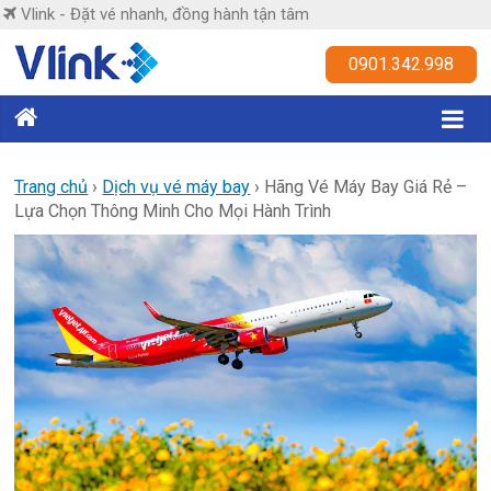
Skip
Vlink - Đặt vé nhanh, đồng hành tận tâm
to
content
Vlink
0901.342.998
Đặt
vé
nhanh,
Trang chủ
›
Dịch vụ vé máy bay
›
Hãng Vé Máy Bay Giá Rẻ –
Lựa Chọn Thông Minh Cho Mọi Hành Trình
đồng
hành
tận
tâm