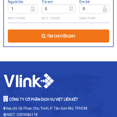
Người lớn
Trẻ em
Em bé
(trên 12 tuổi)
(từ 2 - 12 tuổi)
(dưới 2 tuổi)
TÌM CHUYẾN BAY
CÔNG TY CỔ PHẦN DỊCH VỤ VIỆT LIÊN KẾT
Địa chỉ: 06 Phan Chu Trinh, P. Tân Sơn Nhì, TPHCM
MST: 0309586118