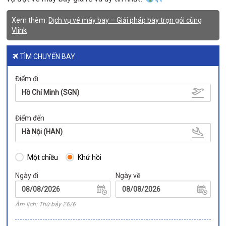
Xem thêm:
Dịch vụ vé máy bay – Giải pháp bay trọn gói cùng
Vlink
TÌM CHUYẾN BAY
Điểm đi
Hồ Chí Minh (SGN)
Điểm đến
Hà Nội (HAN)
Một chiều
Khứ hồi
Ngày đi
Ngày về
Âm lịch: Thứ bảy 26/6