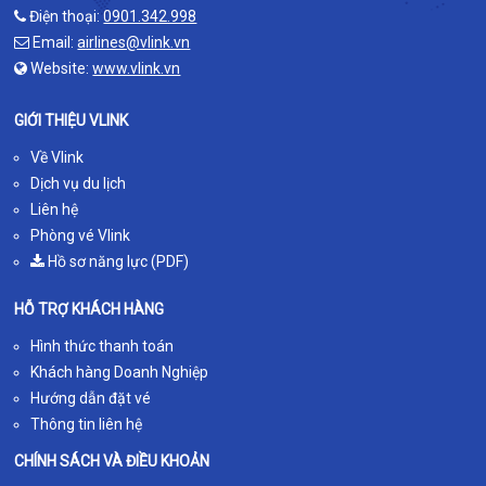
Điện thoại:
0901.342.998
Email:
airlines@vlink.vn
Website:
www.vlink.vn
GIỚI THIỆU VLINK
Về Vlink
Dịch vụ du lịch
Liên hệ
Phòng vé Vlink
Hồ sơ năng lực (PDF)
HỖ TRỢ KHÁCH HÀNG
Hình thức thanh toán
Khách hàng Doanh Nghiệp
Hướng dẫn đặt vé
Thông tin liên hệ
CHÍNH SÁCH VÀ ĐIỀU KHOẢN