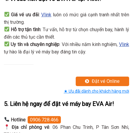
Giá vé ưu đãi
:
Vlink
luôn có mức giá cạnh tranh nhất trên
thị trường.
Hỗ trợ tận tình
: Tư vấn, hỗ trợ từ chọn chuyến bay, hành lý
đến các thủ tục cần thiết.
Uy tín và chuyên nghiệp
: Với nhiều năm kinh nghiệm,
Vlink
tự hào là đại lý vé máy bay đáng tin cậy.
Đặt vé Online
★ Ưu đãi dành cho khách hàng mới
5. Liên hệ ngay để đặt vé máy bay EVA Air!
Hotline
:
0906.728.466
Địa chỉ phòng vé
: 06 Phan Chu Trinh, P Tân Sơn Nhì,