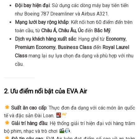
Đội bay hiện đại
: Sử dụng các dòng máy bay tiên tiến
như Boeing 787 Dreamliner và Airbus A321.
Mạng lưới bay rộng khắp
: Kết nối hơn 60 điểm đến trên
toàn cầu, từ
Châu Á, Châu Âu, Úc
đến
Bắc Mỹ
.
Dịch vụ khách hàng xuất sắc
: Hạng ghế từ
Economy
,
Premium Economy
,
Business Class
đến
Royal Laurel
Class
mang lại sự lựa chọn đa dạng và phù hợp với nhu
cầu.
2. Ưu điểm nổi bật của EVA Air
Suất ăn cao cấp
: Thực đơn đa dạng với các món ăn quốc
tế và đặc sản Đài Loan.
Giải trí hàng đầu
: Hệ thống giải trí hiện đại với hàng trăm
bộ phim, nhạc và trò chơi
.
Độ tin cậy cao
: EVA Air luôn đạt điểm số cao về an toàn