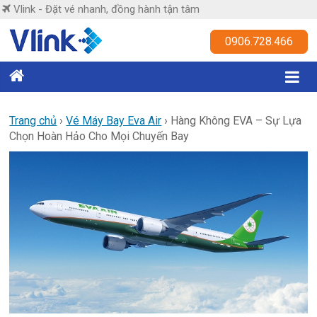
Skip
Vlink - Đặt vé nhanh, đồng hành tận tâm
to
content
Vlink
0906.728.466
Đặt
vé
nhanh,
Trang chủ
›
Vé Máy Bay Eva Air
›
Hàng Không EVA – Sự Lựa
Chọn Hoàn Hảo Cho Mọi Chuyến Bay
đồng
hành
tận
tâm