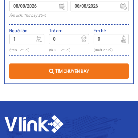
Âm lịch: Thứ bảy 26/6
Người lớn
Trẻ em
Em bé
(trên 12 tuổi)
(từ 2 - 12 tuổi)
(dưới 2 tuổi)
TÌM CHUYẾN BAY