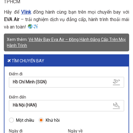
TPHCM
Hãy để
Vlink
đồng hành cùng bạn trên mọi chuyến bay với
EVA Air
– trải nghiệm dịch vụ đẳng cấp, hành trình thoải mái
và an toàn!
Xem thêm:
Vé Máy Bay Eva Air – Đồng Hành Đẳng Cấp Trên Mọi
Hành Trình
TÌM CHUYẾN BAY
Điểm đi
Hồ Chí Minh (SGN)
Điểm đến
Hà Nội (HAN)
Một chiều
Khứ hồi
Ngày đi
Ngày về