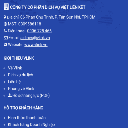
CÔNG TY CỔ PHẦN DỊCH VỤ VIỆT LIÊN KẾT
Địa chỉ: 06 Phan Chu Trinh, P. Tân Sơn Nhì, TPHCM
MST: 0309586118
Điện thoại:
0906.728.466
Email:
airlines@vlink.vn
Website:
www.vlink.vn
GIỚI THIỆU VLINK
Về Vlink
Dịch vụ du lịch
Liên hệ
Phòng vé Vlink
Hồ sơ năng lực (PDF)
HỖ TRỢ KHÁCH HÀNG
Hình thức thanh toán
Khách hàng Doanh Nghiệp