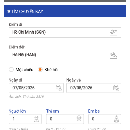
TÌM CHUYẾN BAY
Điểm đi
Hồ Chí Minh (SGN)
Điểm đến
Hà Nội (HAN)
Một chiều
Khứ hồi
Ngày đi
Ngày về
Âm lịch: Thứ sáu 25/6
Người lớn
Trẻ em
Em bé
(trên 12 tuổi)
(từ 2 - 12 tuổi)
(dưới 2 tuổi)