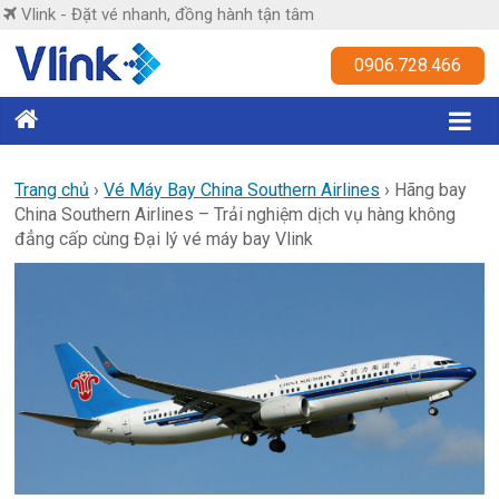
Skip
Vlink - Đặt vé nhanh, đồng hành tận tâm
to
content
Vlink
0906.728.466
Đặt
vé
nhanh,
Trang chủ
›
Vé Máy Bay China Southern Airlines
›
Hãng bay
China Southern Airlines – Trải nghiệm dịch vụ hàng không
đồng
đẳng cấp cùng Đại lý vé máy bay Vlink
hành
tận
tâm