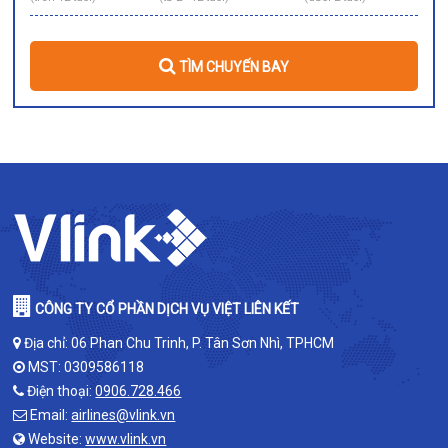
TÌM CHUYẾN BAY
CÔNG TY CỔ PHẦN DỊCH VỤ VIỆT LIÊN KẾT
Địa chỉ: 06 Phan Chu Trinh, P. Tân Sơn Nhì, TPHCM
MST: 0309586118
Điện thoại:
0906.728.466
Email:
airlines@vlink.vn
Website:
www.vlink.vn