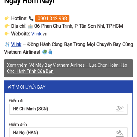
Ngay Hôm Nay!
Hotline:
0901.342.998
Địa chỉ:
06 Phan Chu Trinh, P Tân Sơn Nhì, TPHCM
Website:
Vlink
.vn
Vlink
– Đồng Hành Cùng Bạn Trong Mọi Chuyến Bay Cùng
Vietnam Airlines!
Xem thêm:
Vé Máy Bay Vietnam Airlines – Lựa Chọn Hoàn Hảo
Cho Hành Trình Của Bạn
TÌM CHUYẾN BAY
Điểm đi
Hồ Chí Minh (SGN)
Điểm đến
Hà Nội (HAN)