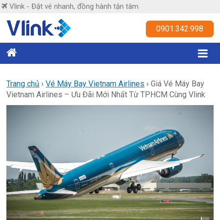
Skip
Vlink - Đặt vé nhanh, đồng hành tận tâm
to
content
Vlink
0901.342.998
Đặt
vé
nhanh,
Trang chủ
›
Vé Máy Bay Vietnam Airlines
›
Giá Vé Máy Bay
Vietnam Airlines – Ưu Đãi Mới Nhất Từ TPHCM Cùng Vlink
đồng
hành
tận
tâm