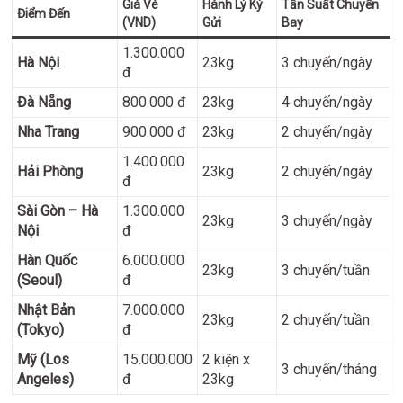
Giá Vé
Hành Lý Ký
Tần Suất Chuyến
Điểm Đến
(VND)
Gửi
Bay
1.300.000
Hà Nội
23kg
3 chuyến/ngày
đ
Đà Nẵng
800.000 đ
23kg
4 chuyến/ngày
Nha Trang
900.000 đ
23kg
2 chuyến/ngày
1.400.000
Hải Phòng
23kg
2 chuyến/ngày
đ
Sài Gòn – Hà
1.300.000
23kg
3 chuyến/ngày
Nội
đ
Hàn Quốc
6.000.000
23kg
3 chuyến/tuần
(Seoul)
đ
Nhật Bản
7.000.000
23kg
2 chuyến/tuần
(Tokyo)
đ
Mỹ (Los
15.000.000
2 kiện x
3 chuyến/tháng
Angeles)
đ
23kg