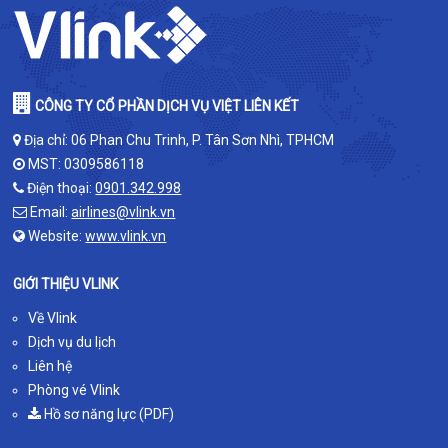
CÔNG TY CỔ PHẦN DỊCH VỤ VIỆT LIÊN KẾT
Địa chỉ: 06 Phan Chu Trinh, P. Tân Sơn Nhì, TPHCM
MST: 0309586118
Điện thoại:
0901.342.998
Email:
airlines@vlink.vn
Website:
www.vlink.vn
GIỚI THIỆU VLINK
Về Vlink
Dịch vụ du lịch
Liên hệ
Phòng vé Vlink
Hồ sơ năng lực (PDF)