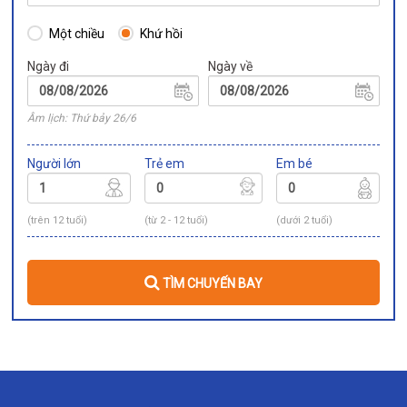
Một chiều
Khứ hồi
Ngày đi
Ngày về
Âm lịch: Thứ bảy 26/6
Người lớn
Trẻ em
Em bé
(trên 12 tuổi)
(từ 2 - 12 tuổi)
(dưới 2 tuổi)
TÌM CHUYẾN BAY