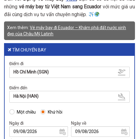
những
vé máy bay từ Việt Nam sang Ecuador
với mức giá ưu
đãi cùng dịch vụ tư vấn chuyên nghiệp.
Xem thêm:
Vé máy bay đi Ecuador – Khám phá đất nước xinh
đẹp của Châu Mỹ Latinh
TÌM CHUYẾN BAY
Điểm đi
Hồ Chí Minh (SGN)
Điểm đến
Hà Nội (HAN)
Một chiều
Khứ hồi
Ngày đi
Ngày về