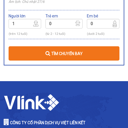
Âm lịch: Chủ nhật 27/6
Người lớn
Trẻ em
Em bé
(trên 12 tuổi)
(từ 2 - 12 tuổi)
(dưới 2 tuổi)
TÌM CHUYẾN BAY
CÔNG TY CỔ PHẦN DỊCH VỤ VIỆT LIÊN KẾT