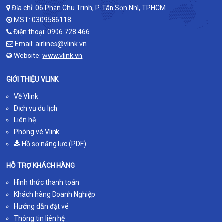
Địa chỉ: 06 Phan Chu Trinh, P. Tân Sơn Nhì, TPHCM
MST: 0309586118
Điện thoại:
0906.728.466
Email:
airlines@vlink.vn
Website:
www.vlink.vn
GIỚI THIỆU VLINK
Về Vlink
Dịch vụ du lịch
Liên hệ
Phòng vé Vlink
Hồ sơ năng lực (PDF)
HỖ TRỢ KHÁCH HÀNG
Hình thức thanh toán
Khách hàng Doanh Nghiệp
Hướng dẫn đặt vé
Thông tin liên hệ