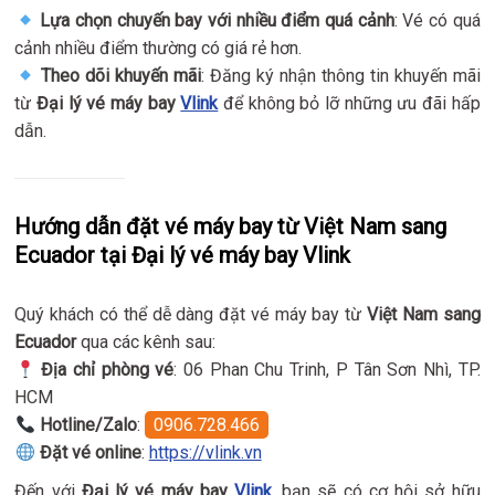
Lựa chọn chuyến bay với nhiều điểm quá cảnh
: Vé có quá
cảnh nhiều điểm thường có giá rẻ hơn.
Theo dõi khuyến mãi
: Đăng ký nhận thông tin khuyến mãi
từ
Đại lý vé máy bay
Vlink
để không bỏ lỡ những ưu đãi hấp
dẫn.
Hướng dẫn đặt vé máy bay từ Việt Nam sang
Ecuador tại Đại lý vé máy bay Vlink
Quý khách có thể dễ dàng đặt vé máy bay từ
Việt Nam sang
Ecuador
qua các kênh sau:
Địa chỉ phòng vé
: 06 Phan Chu Trinh, P Tân Sơn Nhì, TP.
HCM
Hotline/Zalo
:
0906.728.466
Đặt vé online
:
https://vlink.vn
Đến với
Đại lý vé máy bay
Vlink
, bạn sẽ có cơ hội sở hữu