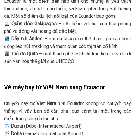
Ecuador là một điểm đến hấp dẫn cho những ai yêu thích
thiên nhiên, du lịch mạo hiểm, và khám phá động vật hoang
dã. Một số điểm du lịch nổi bật của Ecuador bao gồm:
Quần đảo Galápagos
– nổi tiếng với hệ sinh thái phong
phú và động vật hoang dã đặc biệt.
Dãy núi Andes
– nơi du khách có thể tham gia các hoạt
động leo núi, trekking và tham quan các thị trấn cổ kính.
Thủ đô Quito
– một thành phố với kiến trúc lịch sử và là di
sản văn hóa thế giới của UNESCO.
Vé máy bay từ Việt Nam sang Ecuador
Chuyến bay từ
Việt Nam
đến
Ecuador
không có chuyến bay
thẳng, vì vậy bạn sẽ cần phải quá cảnh tại một trong các
điểm trung chuyển lớn như:
Dubai
(Dubai International Airport)
Doha
(Hamad International Airport)