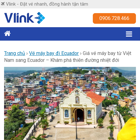
Skip
Vlink - Đặt vé nhanh, đồng hành tận tâm
to
content
Vlink
0906.728.466
Đặt
vé
nhanh,
Trang chủ
›
Vé máy bay đi Ecuador
›
Giá vé máy bay từ Việt
Nam sang Ecuador – Khám phá thiên đường nhiệt đới
đồng
hành
tận
tâm