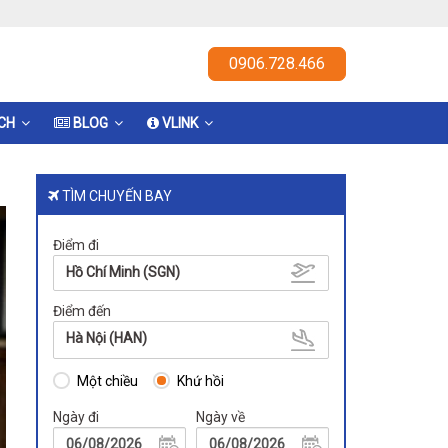
0906.728.466
ỊCH
BLOG
VLINK
TÌM CHUYẾN BAY
Điểm đi
Hồ Chí Minh (SGN)
Điểm đến
Hà Nội (HAN)
Một chiều
Khứ hồi
Ngày đi
Ngày về