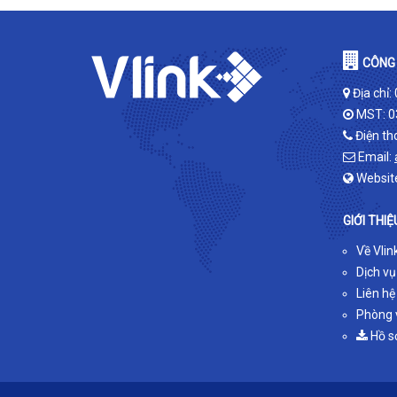
CÔNG 
Địa chỉ:
MST: 0
Điện th
Email:
Websit
GIỚI THIỆ
Về Vlin
Dịch vụ
Liên hệ
Phòng v
Hồ s