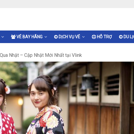
VÉ BAY HÃNG
DỊCH VỤ VÉ
HỖ TRỢ
DU L
Qua Nhật – Cập Nhật Mới Nhất tại Vlink