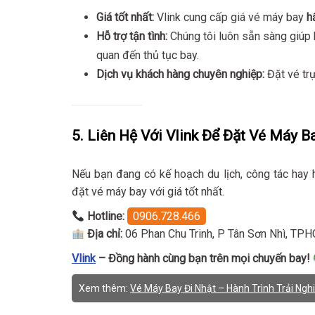
Giá tốt nhất:
Vlink cung cấp giá vé máy bay
h
Hỗ trợ tận tình:
Chúng tôi luôn sẵn sàng giúp 
quan đến thủ tục bay.
Dịch vụ khách hàng chuyên nghiệp:
Đặt vé trự
5. Liên Hệ Với Vlink Để Đặt Vé Máy B
Nếu bạn đang có kế hoạch du lịch, công tác hay 
đặt vé máy bay với giá tốt nhất.
Hotline:
0906.728.466
Địa chỉ:
06 Phan Chu Trinh, P Tân Sơn Nhì, TP
Vlink
– Đồng hành cùng bạn trên mọi chuyến bay!
Xem thêm:
Vé Máy Bay Đi Nhật – Hành Trình Trải Ng