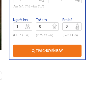
Âm lịch: Thứ năm 24/6
Người lớn
Trẻ em
Em bé
(trên 12 tuổi)
(từ 2 - 12 tuổi)
(dưới 2 tuổi)
TÌM CHUYẾN BAY
n
u