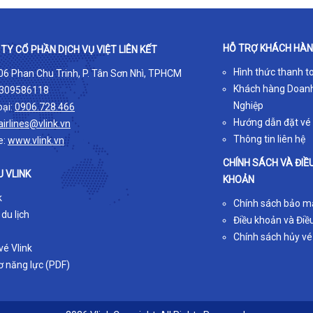
HỖ TRỢ KHÁCH HÀ
TY CỔ PHẦN DỊCH VỤ VIỆT LIÊN KẾT
Hình thức thanh t
 06 Phan Chu Trinh, P. Tân Sơn Nhì, TPHCM
Khách hàng Doan
309586118
Nghiệp
oại:
0906.728.466
Hướng dẫn đặt vé
airlines@vlink.vn
Thông tin liên hệ
e:
www.vlink.vn
CHÍNH SÁCH VÀ ĐIỀ
U VLINK
KHOẢN
k
Chính sách bảo m
 du lịch
Điều khoản và Điều
Chính sách hủy vé
é Vlink
ơ năng lực (PDF)