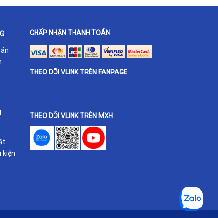
CHẤP NHẬN THANH TOÁN
NG
oán
h
THEO DÕI VLINK TRÊN FANPAGE
U
THEO DÕI VLINK TRÊN MXH
ật
 kiện