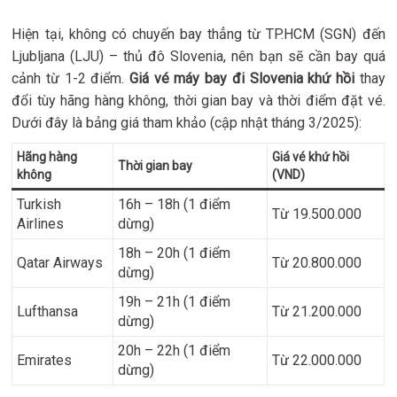
Hiện tại, không có chuyến bay thẳng từ TP.HCM (SGN) đến
Ljubljana (LJU) – thủ đô Slovenia, nên bạn sẽ cần bay quá
cảnh từ 1-2 điểm.
Giá vé máy bay đi Slovenia khứ hồi
thay
đổi tùy hãng hàng không, thời gian bay và thời điểm đặt vé.
Dưới đây là bảng giá tham khảo (cập nhật tháng 3/2025):
Hãng hàng
Giá vé khứ hồi
Thời gian bay
không
(VND)
Turkish
16h – 18h (1 điểm
Từ 19.500.000
Airlines
dừng)
18h – 20h (1 điểm
Qatar Airways
Từ 20.800.000
dừng)
19h – 21h (1 điểm
Lufthansa
Từ 21.200.000
dừng)
20h – 22h (1 điểm
Emirates
Từ 22.000.000
dừng)