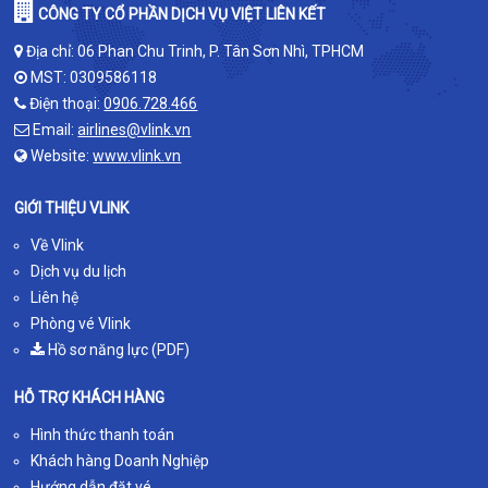
CÔNG TY CỔ PHẦN DỊCH VỤ VIỆT LIÊN KẾT
Địa chỉ: 06 Phan Chu Trinh, P. Tân Sơn Nhì, TPHCM
MST: 0309586118
Điện thoại:
0906.728.466
Email:
airlines@vlink.vn
Website:
www.vlink.vn
GIỚI THIỆU VLINK
Về Vlink
Dịch vụ du lịch
Liên hệ
Phòng vé Vlink
Hồ sơ năng lực (PDF)
HỖ TRỢ KHÁCH HÀNG
Hình thức thanh toán
Khách hàng Doanh Nghiệp
Hướng dẫn đặt vé