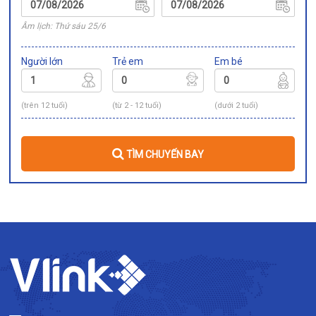
Âm lịch: Thứ sáu 25/6
Người lớn
Trẻ em
Em bé
(trên 12 tuổi)
(từ 2 - 12 tuổi)
(dưới 2 tuổi)
TÌM CHUYẾN BAY