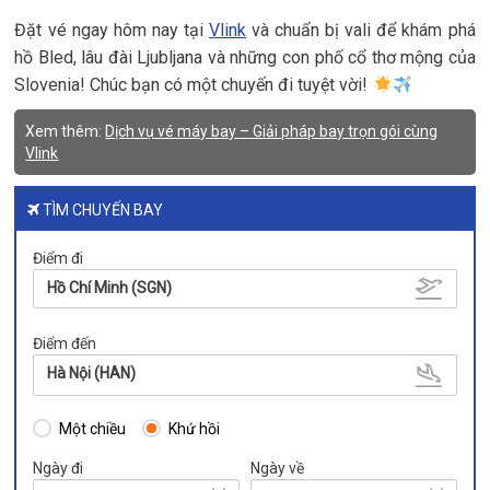
Đặt vé ngay hôm nay tại
Vlink
và chuẩn bị vali để khám phá
hồ Bled, lâu đài Ljubljana và những con phố cổ thơ mộng của
Slovenia! Chúc bạn có một chuyến đi tuyệt vời!
Xem thêm:
Dịch vụ vé máy bay – Giải pháp bay trọn gói cùng
Vlink
TÌM CHUYẾN BAY
Điểm đi
Hồ Chí Minh (SGN)
Điểm đến
Hà Nội (HAN)
Một chiều
Khứ hồi
Ngày đi
Ngày về