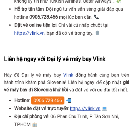
không uy tín như Turkish Airlines, Qatar Airways…
Hỗ trợ tận tâm
: Đội ngũ tư vấn sẵn sàng giải đáp qua
hotline
0906.728.466
mọi lúc bạn cần.
Đặt vé online tiện lợi
: Chỉ vài cú nhấp chuột tại
https://vlink.vn
, bạn đã có vé trong tay.
Liên hệ ngay với Đại lý vé máy bay Vlink
Hãy để Đại lý vé máy bay
Vlink
đồng hành cùng bạn trên
hành trình khám phá Slovenia! Liên hệ ngay để cập nhật
giá
vé máy bay đi Slovenia khứ hồi
và đặt vé với ưu đãi tốt nhất:
Hotline
:
0906.728.466
Website đặt vé trực tuyến
:
https://vlink.vn
Địa chỉ phòng vé
: 06 Phan Chu Trinh, P Tân Sơn Nhì,
TP.HCM