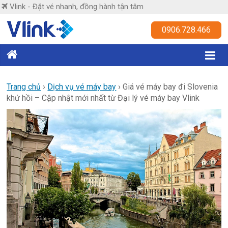
Skip
Vlink - Đặt vé nhanh, đồng hành tận tâm
to
content
Vlink
0906.728.466
Đặt
vé
nhanh,
Trang chủ
›
Dịch vụ vé máy bay
›
Giá vé máy bay đi Slovenia
khứ hồi – Cập nhật mới nhất từ Đại lý vé máy bay Vlink
đồng
hành
tận
tâm