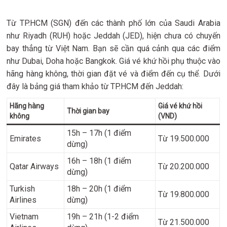
Từ TP.HCM (SGN) đến các thành phố lớn của Saudi Arabia
như Riyadh (RUH) hoặc Jeddah (JED), hiện chưa có chuyến
bay thẳng từ Việt Nam. Bạn sẽ cần quá cảnh qua các điểm
như Dubai, Doha hoặc Bangkok. Giá vé khứ hồi phụ thuộc vào
hãng hàng không, thời gian đặt vé và điểm đến cụ thể. Dưới
đây là bảng giá tham khảo từ TP.HCM đến Jeddah:
Hãng hàng
Giá vé khứ hồi
Thời gian bay
không
(VND)
15h – 17h (1 điểm
Emirates
Từ 19.500.000
dừng)
16h – 18h (1 điểm
Qatar Airways
Từ 20.200.000
dừng)
Turkish
18h – 20h (1 điểm
Từ 19.800.000
Airlines
dừng)
Vietnam
19h – 21h (1-2 điểm
Từ 21.500.000