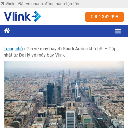
Skip
Vlink - Đặt vé nhanh, đồng hành tận tâm
to
content
Vlink
0901.342.998
Đặt
vé
nhanh,
Trang chủ
›
Giá vé máy bay đi Saudi Arabia khứ hồi – Cập
nhật từ Đại lý vé máy bay Vlink
đồng
hành
tận
tâm