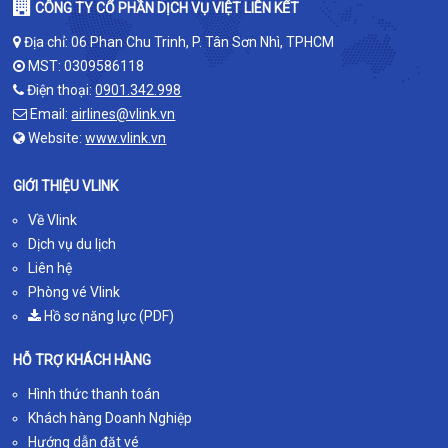
CÔNG TY CỔ PHẦN DỊCH VỤ VIỆT LIÊN KẾT
Địa chỉ: 06 Phan Chu Trinh, P. Tân Sơn Nhì, TPHCM
MST: 0309586118
Điện thoại:
0901.342.998
Email:
airlines@vlink.vn
Website:
www.vlink.vn
GIỚI THIỆU VLINK
Về Vlink
Dịch vụ du lịch
Liên hệ
Phòng vé Vlink
Hồ sơ năng lực (PDF)
HỖ TRỢ KHÁCH HÀNG
Hình thức thanh toán
Khách hàng Doanh Nghiệp
Hướng dẫn đặt vé