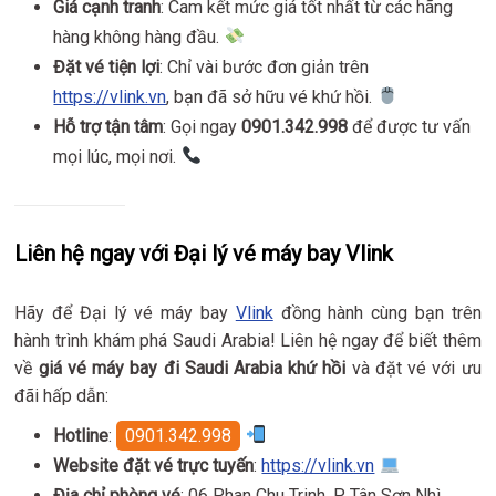
Giá cạnh tranh
: Cam kết mức giá tốt nhất từ các hãng
hàng không hàng đầu.
Đặt vé tiện lợi
: Chỉ vài bước đơn giản trên
https://vlink.vn
, bạn đã sở hữu vé khứ hồi.
Hỗ trợ tận tâm
: Gọi ngay
0901.342.998
để được tư vấn
mọi lúc, mọi nơi.
Liên hệ ngay với Đại lý vé máy bay Vlink
Hãy để Đại lý vé máy bay
Vlink
đồng hành cùng bạn trên
hành trình khám phá Saudi Arabia! Liên hệ ngay để biết thêm
về
giá vé máy bay đi Saudi Arabia khứ hồi
và đặt vé với ưu
đãi hấp dẫn:
Hotline
:
0901.342.998
Website đặt vé trực tuyến
:
https://vlink.vn
Địa chỉ phòng vé
: 06 Phan Chu Trinh, P Tân Sơn Nhì,