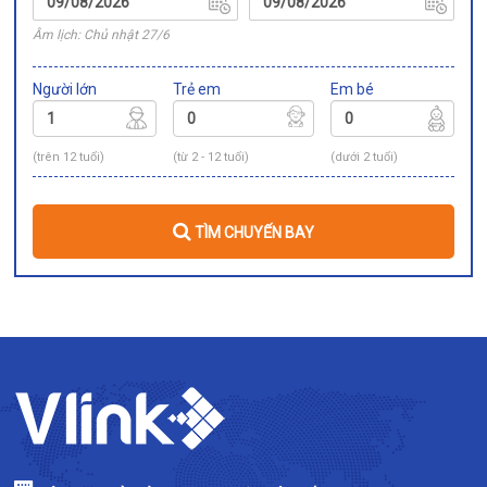
Âm lịch: Chủ nhật 27/6
Người lớn
Trẻ em
Em bé
(trên 12 tuổi)
(từ 2 - 12 tuổi)
(dưới 2 tuổi)
TÌM CHUYẾN BAY