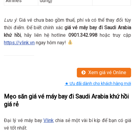
Airlines
dừng)
Lưu ý
: Giá vé chưa bao gồm thuế, phí và có thể thay đổi tùy
thời điểm. Để biết chính xác
giá vé máy bay đi Saudi Arabia
khứ hồi
, hãy liên hệ hotline
0901.342.998
hoặc truy cập
https://vlink.vn
ngay hôm nay!
Xem giá vé Online
★ Ưu đãi dành cho khách hàng mới
Mẹo săn giá vé máy bay đi Saudi Arabia khứ hồi
giá rẻ
Đại lý vé máy bay
Vlink
chia sẻ một vài bí kíp để bạn có giá
vé tốt nhất: