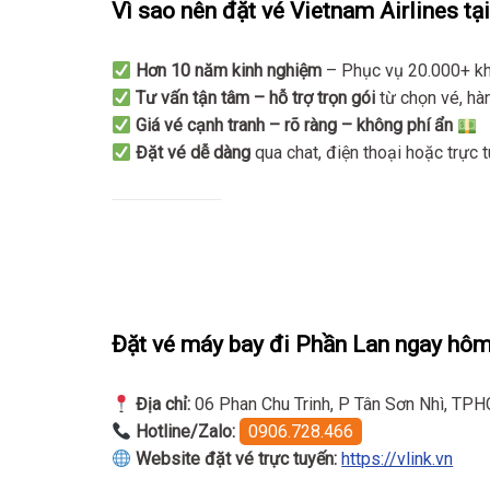
Vì sao nên đặt vé Vietnam Airlines tại
Hơn 10 năm kinh nghiệm
– Phục vụ 20.000+ khá
Tư vấn tận tâm – hỗ trợ trọn gói
từ chọn vé, hà
Giá vé cạnh tranh – rõ ràng – không phí ẩn
Đặt vé dễ dàng
qua chat, điện thoại hoặc trực 
Đặt vé máy bay đi Phần Lan ngay hôm
Địa chỉ:
06 Phan Chu Trinh, P Tân Sơn Nhì, TP
Hotline/Zalo:
0906.728.466
Website đặt vé trực tuyến:
https://vlink.vn