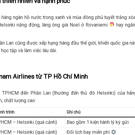
 thiên nhiên và hạnh phúc
, hàng ngàn hồ nước trong xanh và mùa đông phủ tuyết trắng xóa
Helsinki năng động, làng ông già Noel ở Rovaniemi
hay ngắ
Phần Lan cũng được xếp hạng hàng đầu thế giới, khiến quốc gia nà
học tập và làm việc lâu dài.
tnam Airlines từ TP Hồ Chí Minh
 TP.HCM đến Phần Lan (thường đến thủ đô Helsinki) của hãn
, chất lượng cao:
nh trình
Ghi chú
.HCM – Helsinki (quá cảnh)
Bao gồm 1 kiện hành lý ký gửi
.HCM – Helsinki (quá cảnh)
Đổi lịch bay miễn phí