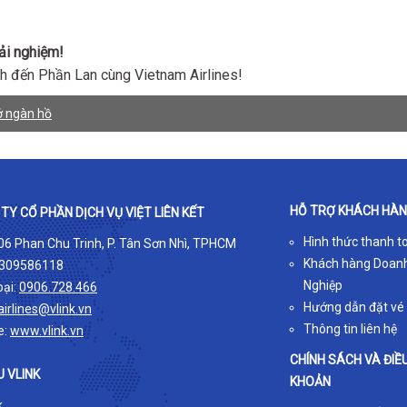
rải nghiệm!
nh đến Phần Lan cùng Vietnam Airlines!
ở ngàn hồ
HỖ TRỢ KHÁCH HÀ
TY CỔ PHẦN DỊCH VỤ VIỆT LIÊN KẾT
Hình thức thanh t
 06 Phan Chu Trinh, P. Tân Sơn Nhì, TPHCM
Khách hàng Doan
309586118
Nghiệp
oại:
0906.728.466
Hướng dẫn đặt vé
airlines@vlink.vn
Thông tin liên hệ
e:
www.vlink.vn
CHÍNH SÁCH VÀ ĐIỀ
U VLINK
KHOẢN
k