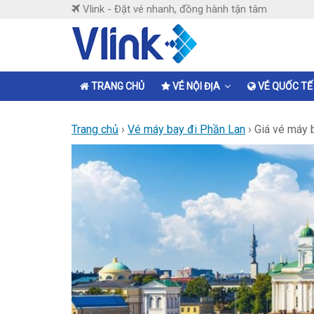
Skip
Vlink - Đặt vé nhanh, đồng hành tận tâm
to
content
Vlink
Đặt
TRANG CHỦ
VÉ NỘI ĐỊA
VÉ QUỐC TẾ
vé
nhanh,
Trang chủ
›
Vé máy bay đi Phần Lan
›
Giá vé máy 
đồng
hành
tận
tâm