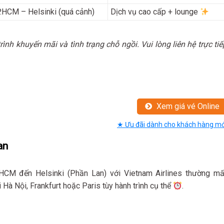
.HCM – Helsinki (quá cảnh)
Dịch vụ cao cấp + lounge
rình khuyến mãi và tình trạng chỗ ngồi. Vui lòng liên hệ trực tiế
Xem giá vé Online
★ Ưu đãi dành cho khách hàng mớ
an
.HCM đến Helsinki (Phần Lan) với Vietnam Airlines thường mấ
ại Hà Nội, Frankfurt hoặc Paris tùy hành trình cụ thể
.