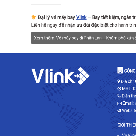
Đại lý vé máy bay
Vlink
– Bay tiết kiệm, ngàn t
Liên hệ ngay để nhận
ưu đãi đặc biệt
cho hành trì
Xem thêm:
Vé máy bay đi Phần Lan – Khám phá xứ s
CÔNG 
Địa chỉ:
MST: 0
Điện th
Email:
Websit
GIỚI THIỆ
Về Vlin