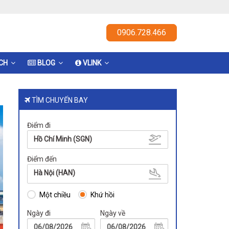
0906.728.466
ỊCH
BLOG
VLINK
TÌM CHUYẾN BAY
Điểm đi
Hồ Chí Minh (SGN)
Điểm đến
Hà Nội (HAN)
Một chiều
Khứ hồi
Ngày đi
Ngày về