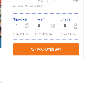
Âm lịch: Thứ năm 24/6
Người lớn
Trẻ em
Em bé
(trên 12 tuổi)
(từ 2 - 12 tuổi)
(dưới 2 tuổi)
TÌM CHUYẾN BAY
i
m
m