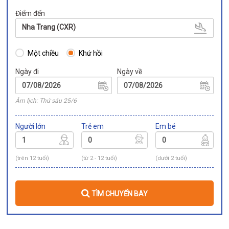
Điểm đến
Nha Trang (CXR)
Một chiều
Khứ hồi
Ngày đi
Ngày về
Âm lịch: Thứ sáu 25/6
Người lớn
Trẻ em
Em bé
(trên 12 tuổi)
(từ 2 - 12 tuổi)
(dưới 2 tuổi)
TÌM CHUYẾN BAY