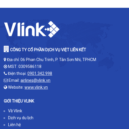
CÔNG TY CỔ PHẦN DỊCH VỤ VIỆT LIÊN KẾT
Địa chỉ: 06 Phan Chu Trinh, P. Tân Sơn Nhì, TPHCM
MST: 0309586118
Điện thoại:
0901.342.998
Email:
airlines@vlink.vn
Website:
www.vlink.vn
GIỚI THIỆU VLINK
Về Vlink
Dịch vụ du lịch
Liên hệ