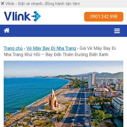
Skip
Vlink - Đặt vé nhanh, đồng hành tận tâm
to
content
Vlink
0901.342.998
Đặt
vé
nhanh,
Trang chủ
›
Vé Máy Bay Đi Nha Trang
›
Giá Vé Máy Bay Đi
Nha Trang Khứ Hồi – Bay Đến Thiên Đường Biển Xanh
đồng
hành
tận
tâm