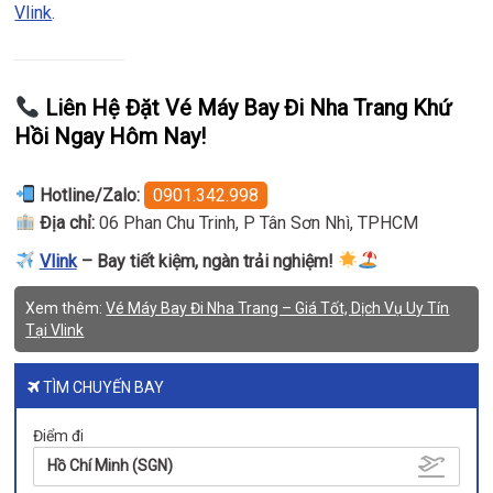
Vlink
.
Liên Hệ Đặt Vé Máy Bay Đi Nha Trang Khứ
Hồi Ngay Hôm Nay!
Hotline/Zalo:
0901.342.998
Địa chỉ:
06 Phan Chu Trinh, P Tân Sơn Nhì, TPHCM
Vlink
– Bay tiết kiệm, ngàn trải nghiệm!
Xem thêm:
Vé Máy Bay Đi Nha Trang – Giá Tốt, Dịch Vụ Uy Tín
Tại Vlink
TÌM CHUYẾN BAY
Điểm đi
Hồ Chí Minh (SGN)