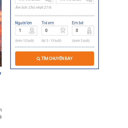
Âm lịch: Chủ nhật 27/6
Người lớn
Trẻ em
Em bé
(trên 12 tuổi)
(từ 2 - 12 tuổi)
(dưới 2 tuổi)
TÌM CHUYẾN BAY
y
n
é