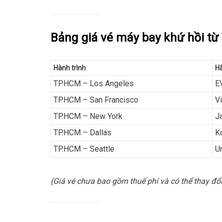
Bảng giá vé máy bay khứ hồi từ
Hành trình
H
TP.HCM – Los Angeles
E
TP.HCM – San Francisco
V
TP.HCM – New York
J
TP.HCM – Dallas
K
TP.HCM – Seattle
Un
(Giá vé chưa bao gồm thuế phí và có thể thay đổi