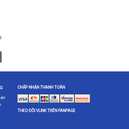
é
CHẤP NHẬN THANH TOÁN
NG
oán
h
THEO DÕI VLINK TRÊN FANPAGE