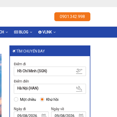
0901.342.998
ỊCH
BLOG
VLINK
TÌM CHUYẾN BAY
Điểm đi
Hồ Chí Minh (SGN)
Điểm đến
Hà Nội (HAN)
Một chiều
Khứ hồi
Ngày đi
Ngày về