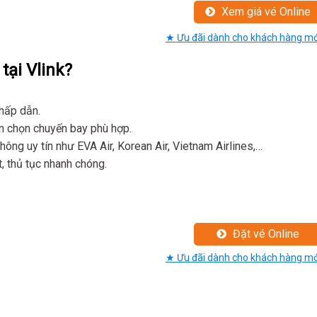
Xem giá vé Online
★ Ưu đãi dành cho khách hàng mớ
tại Vlink?
 hấp dẫn.
bạn chọn chuyến bay phù hợp.
hông uy tín như EVA Air, Korean Air, Vietnam Airlines,…
t, thủ tục nhanh chóng.
Đặt vé Online
★ Ưu đãi dành cho khách hàng mớ