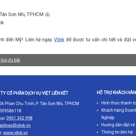
 Tân Sơn Nhì, TP.HCM
nk.
ình đến Mỹ! Liên hệ ngay
Vlink
để được tư vấn chi tiết và đặt v
 Giá Ưu Đãi
HỖ TRỢ KHÁCH HÀ
TY CỔ PHẦN DỊCH VỤ VIỆT LIÊN KẾT
Hình thức thanh t
 06 Phan Chu Trinh, P. Tân Sơn Nhì, TPHCM
Khách hàng Doan
309586118
Nghiệp
oại:
0901.342.998
Hướng dẫn đặt vé
airlines@vlink.vn
Thông tin liên hệ
e:
www.vlink.vn