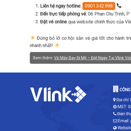
Liên hệ ngay hotline:
0901.342.998
Đến trực tiếp phòng vé:
06 Phan Chu Trinh, P
Đặt vé online
qua website chính thức của Vli
Đừng bỏ lỡ cơ hội săn vé giá tốt cho hành tr
nhanh nhất!
Xem thêm:
Vé Máy Bay Đi Mỹ – Đặt Ngay Tại Vlink Với
CÔNG 
Địa chỉ:
MST: 0
Điện th
Email:
Websit