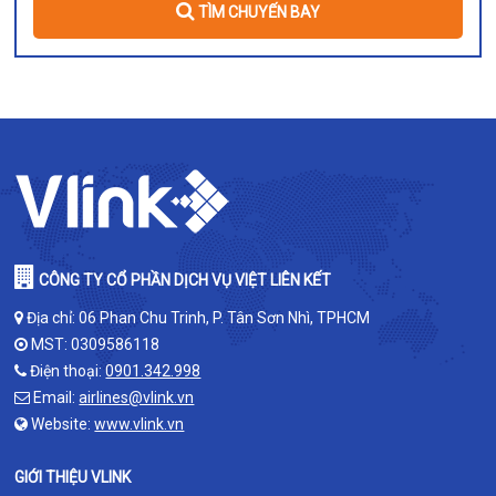
TÌM CHUYẾN BAY
CÔNG TY CỔ PHẦN DỊCH VỤ VIỆT LIÊN KẾT
Địa chỉ: 06 Phan Chu Trinh, P. Tân Sơn Nhì, TPHCM
MST: 0309586118
Điện thoại:
0901.342.998
Email:
airlines@vlink.vn
Website:
www.vlink.vn
GIỚI THIỆU VLINK