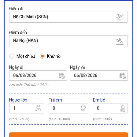
Điểm đi
Hồ Chí Minh (SGN)
Điểm đến
Hà Nội (HAN)
Một chiều
Khứ hồi
Ngày đi
Ngày về
Âm lịch: Thứ năm 24/6
Người lớn
Trẻ em
Em bé
(trên 12 tuổi)
(từ 2 - 12 tuổi)
(dưới 2 tuổi)