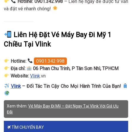
Hotline: 0901.342.998
– Liên hệ ngay để được tư vấn
và đặt vé nhanh chóng!
Liên Hệ Đặt Vé Máy Bay Đi Mỹ 1
Chiều Tại Vlink
Hotline:
0901.342.998
Địa chỉ:
06 Phan Chu Trinh, P Tân Sơn Nhì, TPHCM
Website:
Vlink
.vn
Vlink
– Đối Tác Tin Cậy Cho Mọi Hành Trình Của Bạn!
Xem thêm:
Vé Máy Bay Đi Mỹ – Đặt Ngay Tại Vlink Với Giá Ưu
Đãi
TÌM CHUYẾN BAY