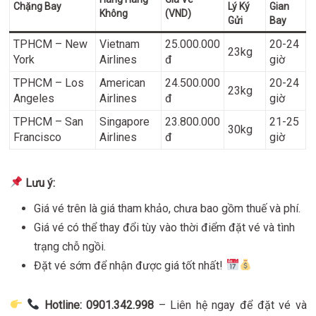
Chặng Bay
Lý Ký
Gian
Không
(VND)
Gửi
Bay
TPHCM – New
Vietnam
25.000.000
20-24
23kg
York
Airlines
đ
giờ
TPHCM – Los
American
24.500.000
20-24
23kg
Angeles
Airlines
đ
giờ
TPHCM – San
Singapore
23.800.000
21-25
30kg
Francisco
Airlines
đ
giờ
Lưu ý:
Giá vé trên là giá tham khảo, chưa bao gồm thuế và phí.
Giá vé có thể thay đổi tùy vào thời điểm đặt vé và tình
trạng chỗ ngồi.
Đặt vé sớm để nhận được giá tốt nhất!
Hotline: 0901.342.998
– Liên hệ ngay để đặt vé và