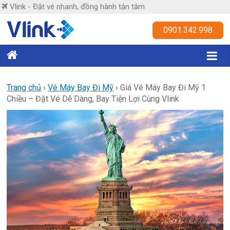
Skip
Vlink - Đặt vé nhanh, đồng hành tận tâm
to
content
Vlink
0901.342.998
Đặt
vé
nhanh,
Trang chủ
›
Vé Máy Bay Đi Mỹ
›
Giá Vé Máy Bay Đi Mỹ 1
Chiều – Đặt Vé Dễ Dàng, Bay Tiện Lợi Cùng Vlink
đồng
hành
tận
tâm