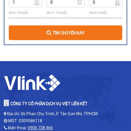
(trên 12 tuổi)
(từ 2 - 12 tuổi)
(dưới 2 tuổi)
TÌM CHUYẾN BAY
CÔNG TY CỔ PHẦN DỊCH VỤ VIỆT LIÊN KẾT
Địa chỉ: 06 Phan Chu Trinh, P. Tân Sơn Nhì, TPHCM
MST: 0309586118
Điện thoại:
0906.728.466