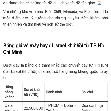
đa dạng cho cả những tín đồ du lịch và tín đồ tôn giáo.
Với những khu vực như
Biển Chết
,
Masada
, và
Eilat
, Israel là
một điểm đến lý tưởng cho những ai yêu thích khám phá
thiên nhiên và tìm hiểu về lịch sử thế giới.
Bảng giá vé máy bay đi Israel khứ hồi từ TP Hồ
Chí Minh
Dưới đây là bảng giá tham khảo các chuyến bay từ TP.HCM
đến Israel (khứ hồi) của một số hãng hàng không quốc tế uy
tín:
Hãng
Giá vé khứ
hàng
Hành trình
Ghi chú
hồi (VNĐ)
không
Qatar
TP.HCM – Doha –
Quá cảnh tại
22.500.000
Airways
Tel Aviv
Doha