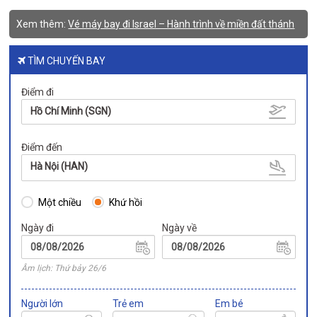
Xem thêm:
Vé máy bay đi Israel – Hành trình về miền đất thánh
TÌM CHUYẾN BAY
Điểm đi
Hồ Chí Minh (SGN)
Điểm đến
Hà Nội (HAN)
Một chiều
Khứ hồi
Ngày đi
Ngày về
Âm lịch: Thứ bảy 26/6
Người lớn
Trẻ em
Em bé