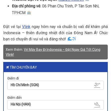
Địa chỉ phòng vé
: 06 Phan Chu Trinh, P Tân Sơn Nhì,
TP.HCM
Đặt vé tại
Vlink
ngay hôm nay và chuẩn bị vali để khám phá
Indonesia – thiên đường nhiệt đới của Đông Nam Á! Chúc
bạn có chuyến đi vui vẻ và đáng nhớ!
Xem thêm:
Vé Máy Bay Đi Indonesia – Đặt Ngay Giá Tốt Cùng
Vlink!
TÌM CHUYẾN BAY
Điểm đi
Hồ Chí Minh (SGN)
Điểm đến
Hà Nội (HAN)