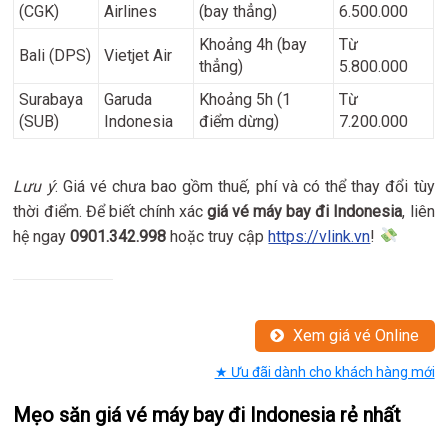
(CGK)
Airlines
(bay thẳng)
6.500.000
Khoảng 4h (bay
Từ
Bali (DPS)
Vietjet Air
thẳng)
5.800.000
Surabaya
Garuda
Khoảng 5h (1
Từ
(SUB)
Indonesia
điểm dừng)
7.200.000
Lưu ý
: Giá vé chưa bao gồm thuế, phí và có thể thay đổi tùy
thời điểm. Để biết chính xác
giá vé máy bay đi Indonesia
, liên
hệ ngay
0901.342.998
hoặc truy cập
https://vlink.vn
!
Xem giá vé Online
★ Ưu đãi dành cho khách hàng mới
Mẹo săn giá vé máy bay đi Indonesia rẻ nhất