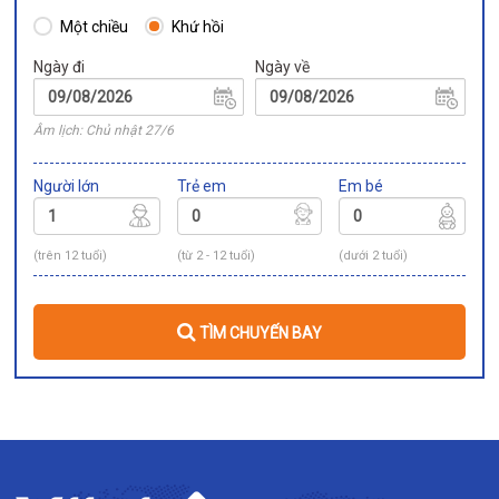
Một chiều
Khứ hồi
Ngày đi
Ngày về
Âm lịch: Chủ nhật 27/6
Người lớn
Trẻ em
Em bé
(trên 12 tuổi)
(từ 2 - 12 tuổi)
(dưới 2 tuổi)
TÌM CHUYẾN BAY