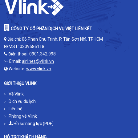
CÔNG TY CỔ PHẦN DỊCH VỤ VIỆT LIÊN KẾT
Địa chỉ: 06 Phan Chu Trinh, P. Tân Sơn Nhì, TPHCM
MST: 0309586118
Điện thoại:
0901.342.998
Email:
airlines@vlink.vn
Website:
www.vlink.vn
GIỚI THIỆU VLINK
Về Vlink
Dịch vụ du lịch
Liên hệ
Phòng vé Vlink
Hồ sơ năng lực (PDF)
HỖ TRỢ KHÁCH HÀNG