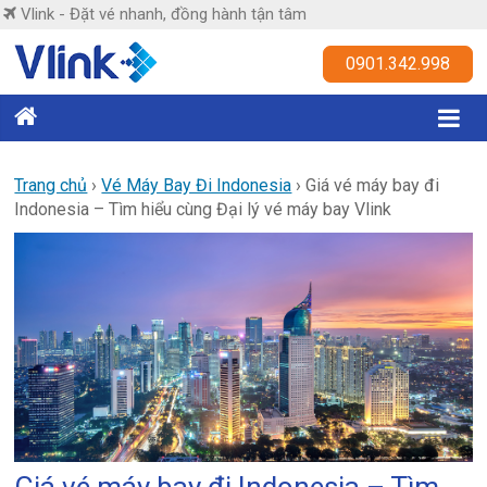
Skip
Vlink - Đặt vé nhanh, đồng hành tận tâm
to
content
Vlink
0901.342.998
Đặt
vé
nhanh,
Trang chủ
›
Vé Máy Bay Đi Indonesia
›
Giá vé máy bay đi
Indonesia – Tìm hiểu cùng Đại lý vé máy bay Vlink
đồng
hành
tận
tâm
Giá vé máy bay đi Indonesia – Tìm