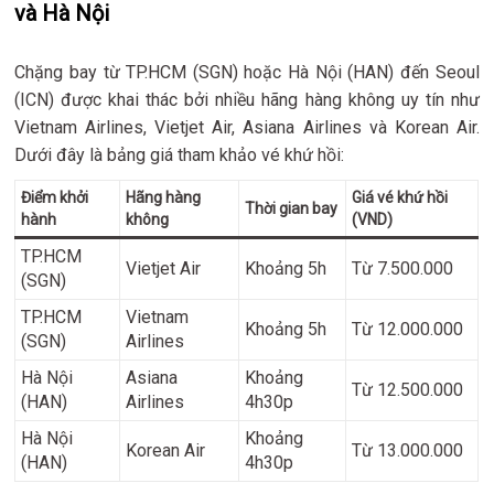
và Hà Nội
Chặng bay từ TP.HCM (SGN) hoặc Hà Nội (HAN) đến Seoul
(ICN) được khai thác bởi nhiều hãng hàng không uy tín như
Vietnam Airlines, Vietjet Air, Asiana Airlines và Korean Air.
Dưới đây là bảng giá tham khảo vé khứ hồi:
Điểm khởi
Hãng hàng
Giá vé khứ hồi
Thời gian bay
hành
không
(VND)
TP.HCM
Vietjet Air
Khoảng 5h
Từ 7.500.000
(SGN)
TP.HCM
Vietnam
Khoảng 5h
Từ 12.000.000
(SGN)
Airlines
Hà Nội
Asiana
Khoảng
Từ 12.500.000
(HAN)
Airlines
4h30p
Hà Nội
Khoảng
Korean Air
Từ 13.000.000
(HAN)
4h30p