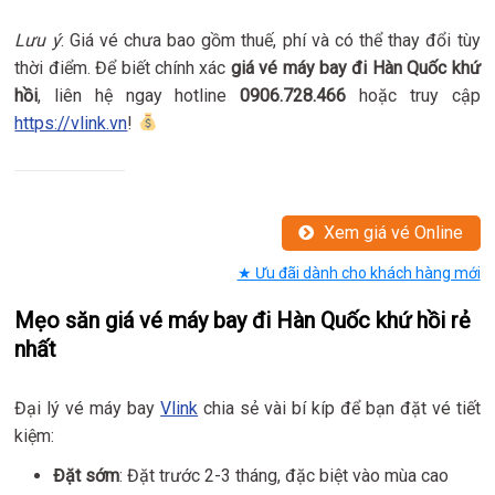
Lưu ý
: Giá vé chưa bao gồm thuế, phí và có thể thay đổi tùy
thời điểm. Để biết chính xác
giá vé máy bay đi Hàn Quốc khứ
hồi
, liên hệ ngay hotline
0906.728.466
hoặc truy cập
https://vlink.vn
!
Xem giá vé Online
★ Ưu đãi dành cho khách hàng mới
Mẹo săn giá vé máy bay đi Hàn Quốc khứ hồi rẻ
nhất
Đại lý vé máy bay
Vlink
chia sẻ vài bí kíp để bạn đặt vé tiết
kiệm:
Đặt sớm
: Đặt trước 2-3 tháng, đặc biệt vào mùa cao