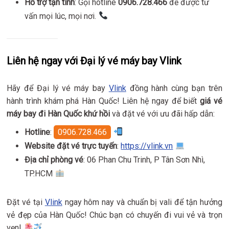
Hỗ trợ tận tình
: Gọi hotline
0906.728.466
để được tư
vấn mọi lúc, mọi nơi.
Liên hệ ngay với Đại lý vé máy bay Vlink
Hãy để Đại lý vé máy bay
Vlink
đồng hành cùng bạn trên
hành trình khám phá Hàn Quốc! Liên hệ ngay để biết
giá vé
máy bay đi Hàn Quốc khứ hồi
và đặt vé với ưu đãi hấp dẫn:
Hotline
:
0906.728.466
Website đặt vé trực tuyến
:
https://vlink.vn
Địa chỉ phòng vé
: 06 Phan Chu Trinh, P Tân Sơn Nhì,
TP.HCM
Đặt vé tại
Vlink
ngay hôm nay và chuẩn bị vali để tận hưởng
vẻ đẹp của Hàn Quốc! Chúc bạn có chuyến đi vui vẻ và trọn
vẹn!