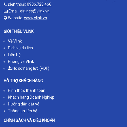
Điện thoại:
0906.728.466
Email:
airlines@vlink.vn
Website:
www.vlink.vn
GIỚI THIỆU VLINK
Về Vlink
Dịch vụ du lịch
Liên hệ
Phòng vé Vlink
Hồ sơ năng lực (PDF)
HỖ TRỢ KHÁCH HÀNG
Hình thức thanh toán
Khách hàng Doanh Nghiệp
Hướng dẫn đặt vé
Thông tin liên hệ
CHÍNH SÁCH VÀ ĐIỀU KHOẢN