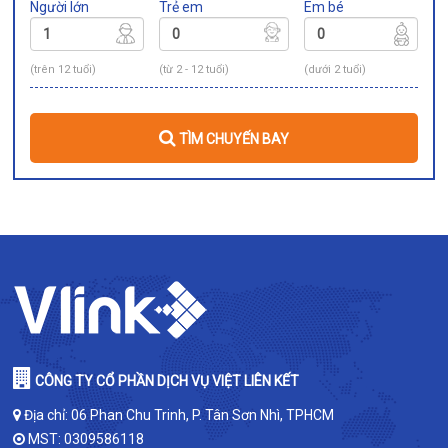
Người lớn
Trẻ em
Em bé
(trên 12 tuổi)
(từ 2 - 12 tuổi)
(dưới 2 tuổi)
TÌM CHUYẾN BAY
CÔNG TY CỔ PHẦN DỊCH VỤ VIỆT LIÊN KẾT
Địa chỉ: 06 Phan Chu Trinh, P. Tân Sơn Nhì, TPHCM
MST: 0309586118