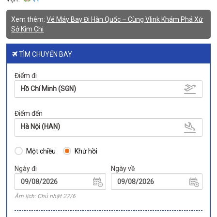
Xem thêm:
Vé Máy Bay Đi Hàn Quốc – Cùng Vlink Khám Phá Xứ
Sở Kim Chi
TÌM CHUYẾN BAY
Điểm đi
Hồ Chí Minh (SGN)
Điểm đến
Hà Nội (HAN)
Một chiều
Khứ hồi
Ngày đi
Ngày về
Âm lịch: Chủ nhật 27/6