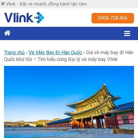
Skip
Vlink - Đặt vé nhanh, đồng hành tận tâm
to
content
Vlink
0906.728.466
Đặt
vé
nhanh,
Trang chủ
›
Vé Máy Bay Đi Hàn Quốc
›
Giá vé máy bay đi Hàn
Quốc khứ hồi – Tìm hiểu cùng Đại lý vé máy bay Vlink
đồng
hành
tận
tâm