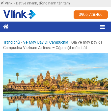
Skip
Vlink - Đặt vé nhanh, đồng hành tận tâm
to
content
Vlink
0906.728.466
Đặt
vé
nhanh,
Trang chủ
›
Vé Máy Bay Đi Campuchia
›
Giá vé máy bay đi
Campuchia Vietnam Airlines – Cập nhật mới nhất
đồng
hành
tận
tâm