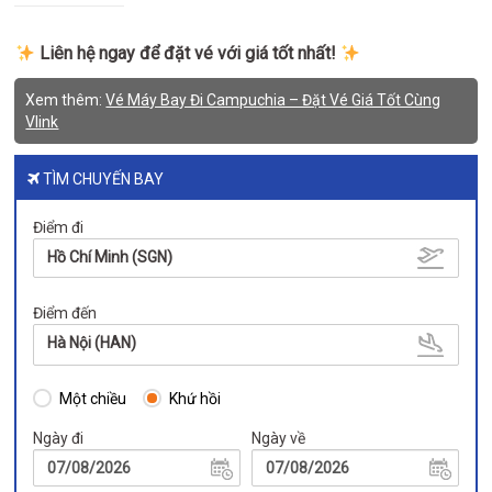
Liên hệ ngay để đặt vé với giá tốt nhất!
Xem thêm:
Vé Máy Bay Đi Campuchia – Đặt Vé Giá Tốt Cùng
Vlink
TÌM CHUYẾN BAY
Điểm đi
Hồ Chí Minh (SGN)
Điểm đến
Hà Nội (HAN)
Một chiều
Khứ hồi
Ngày đi
Ngày về