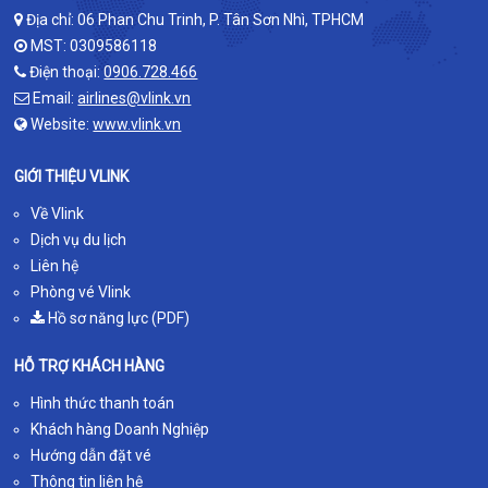
Địa chỉ: 06 Phan Chu Trinh, P. Tân Sơn Nhì, TPHCM
MST: 0309586118
Điện thoại:
0906.728.466
Email:
airlines@vlink.vn
Website:
www.vlink.vn
GIỚI THIỆU VLINK
Về Vlink
Dịch vụ du lịch
Liên hệ
Phòng vé Vlink
Hồ sơ năng lực (PDF)
HỖ TRỢ KHÁCH HÀNG
Hình thức thanh toán
Khách hàng Doanh Nghiệp
Hướng dẫn đặt vé
Thông tin liên hệ