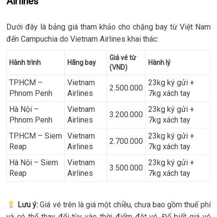
Airlines
Dưới đây là bảng giá tham khảo cho chặng bay từ Việt Nam
đến Campuchia do Vietnam Airlines khai thác:
Giá vé từ
Hành trình
Hãng bay
Hành lý
(VND)
TP.HCM –
Vietnam
23kg ký gửi +
2.500.000
Phnom Penh
Airlines
7kg xách tay
Hà Nội –
Vietnam
23kg ký gửi +
3.200.000
Phnom Penh
Airlines
7kg xách tay
TP.HCM – Siem
Vietnam
23kg ký gửi +
2.700.000
Reap
Airlines
7kg xách tay
Hà Nội – Siem
Vietnam
23kg ký gửi +
3.500.000
Reap
Airlines
7kg xách tay
Lưu ý:
Giá vé trên là giá một chiều, chưa bao gồm thuế phí
và có thể thay đổi tùy vào thời điểm đặt vé. Để biết giá vé