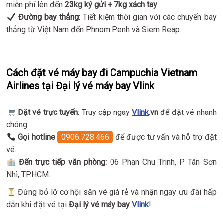
miễn phí lên đến
23kg ký gửi + 7kg xách tay
.
Đường bay thẳng:
Tiết kiệm thời gian với các chuyến bay
thẳng từ Việt Nam đến Phnom Penh và Siem Reap.
Cách đặt vé máy bay đi Campuchia Vietnam
Airlines tại Đại lý vé máy bay Vlink
Đặt vé trực tuyến
: Truy cập ngay
Vlink
.vn
để đặt vé nhanh
chóng.
Gọi hotline
0906.728.466
để được tư vấn và hỗ trợ đặt
vé.
Đến trực tiếp văn phòng:
06 Phan Chu Trinh, P Tân Sơn
Nhì, TP.HCM.
Đừng bỏ lỡ cơ hội săn vé giá rẻ và nhận ngay ưu đãi hấp
dẫn khi đặt vé tại
Đại lý vé máy bay
Vlink
!