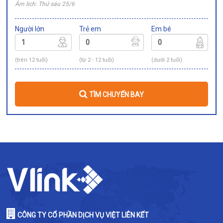
Âm lịch: Thứ sáu 25/6
Người lớn
Trẻ em
Em bé
(trên 12 tuổi)
(từ 2 - 12 tuổi)
(dưới 2 tuổi)
TÌM CHUYẾN BAY
CÔNG TY CỔ PHẦN DỊCH VỤ VIỆT LIÊN KẾT