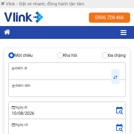
Skip
Vlink - Đặt vé nhanh, đồng hành tận tâm
to
content
Vlink
0906.728.466
Đặt
vé
nhanh,
Một chiều
Khứ hồi
Đa chặng
đồng
hành
Điểm đi
tận
tâm
Điểm đến
Ngày đi
Ngày về