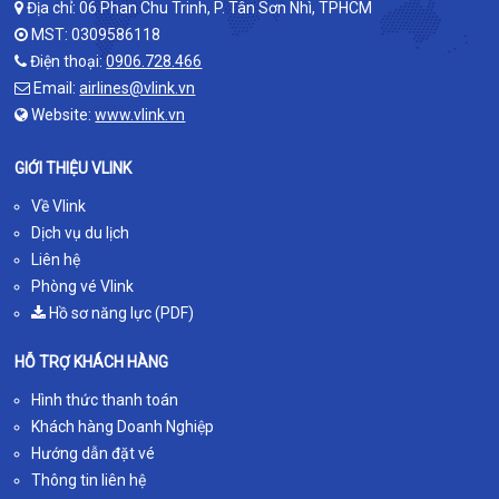
Địa chỉ: 06 Phan Chu Trinh, P. Tân Sơn Nhì, TPHCM
MST: 0309586118
Điện thoại:
0906.728.466
Email:
airlines@vlink.vn
Website:
www.vlink.vn
GIỚI THIỆU VLINK
Về Vlink
Dịch vụ du lịch
Liên hệ
Phòng vé Vlink
Hồ sơ năng lực (PDF)
HỖ TRỢ KHÁCH HÀNG
Hình thức thanh toán
Khách hàng Doanh Nghiệp
Hướng dẫn đặt vé
Thông tin liên hệ