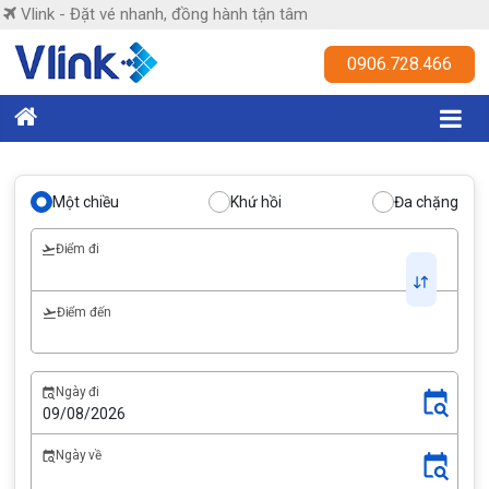
Skip
Vlink - Đặt vé nhanh, đồng hành tận tâm
to
content
Vlink
0906.728.466
Đặt
vé
nhanh,
Một chiều
Khứ hồi
Đa chặng
đồng
hành
Điểm đi
tận
tâm
Điểm đến
Ngày đi
Ngày về