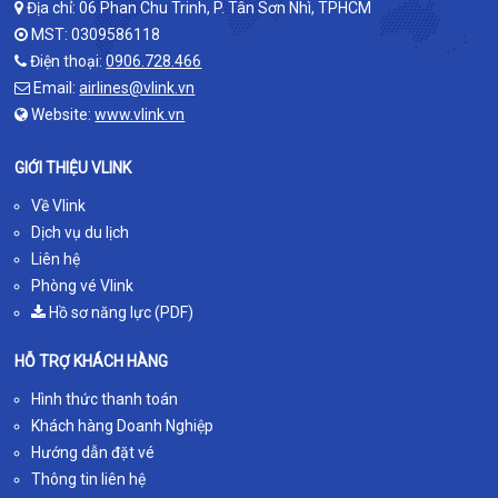
Địa chỉ: 06 Phan Chu Trinh, P. Tân Sơn Nhì, TPHCM
MST: 0309586118
Điện thoại:
0906.728.466
Email:
airlines@vlink.vn
Website:
www.vlink.vn
GIỚI THIỆU VLINK
Về Vlink
Dịch vụ du lịch
Liên hệ
Phòng vé Vlink
Hồ sơ năng lực (PDF)
HỖ TRỢ KHÁCH HÀNG
Hình thức thanh toán
Khách hàng Doanh Nghiệp
Hướng dẫn đặt vé
Thông tin liên hệ