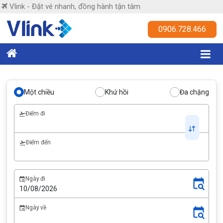
Skip
Vlink - Đặt vé nhanh, đồng hành tận tâm
to
content
Vlink
0906.728.466
Đặt
vé
nhanh,
Một chiều
Khứ hồi
Đa chặng
đồng
hành
Điểm đi
tận
tâm
Điểm đến
Ngày đi
Ngày về