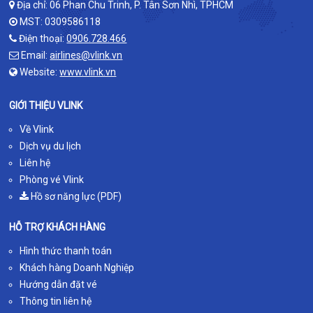
Địa chỉ: 06 Phan Chu Trinh, P. Tân Sơn Nhì, TPHCM
MST: 0309586118
Điện thoại:
0906.728.466
Email:
airlines@vlink.vn
Website:
www.vlink.vn
GIỚI THIỆU VLINK
Về Vlink
Dịch vụ du lịch
Liên hệ
Phòng vé Vlink
Hồ sơ năng lực (PDF)
HỖ TRỢ KHÁCH HÀNG
Hình thức thanh toán
Khách hàng Doanh Nghiệp
Hướng dẫn đặt vé
Thông tin liên hệ