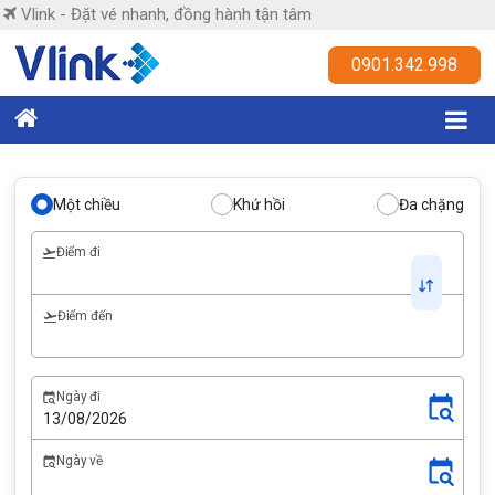
Skip
Vlink - Đặt vé nhanh, đồng hành tận tâm
to
content
Vlink
0901.342.998
Đặt
vé
nhanh,
Một chiều
Khứ hồi
Đa chặng
đồng
hành
Điểm đi
tận
tâm
Điểm đến
Ngày đi
Ngày về