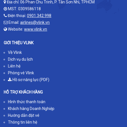
Địa chỉ: 06 Phan Chu Trinh, P. Tân Sơn Nhì, TPHCM
MST: 0309586118
Điện thoại:
0901.342.998
Email:
airlines@vlink.vn
Website:
www.vlink.vn
GIỚI THIỆU VLINK
Về Vlink
Dịch vụ du lịch
Liên hệ
Phòng vé Vlink
Hồ sơ năng lực (PDF)
HỖ TRỢ KHÁCH HÀNG
Hình thức thanh toán
Khách hàng Doanh Nghiệp
Hướng dẫn đặt vé
Thông tin liên hệ