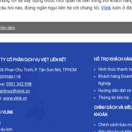
, chúng tôi sẽ xây dựng được mối quan hệ bền vững với khách hàng
âu hỏi nào, đừng ngần ngại liên hệ với chúng tôi.
Vlink
luôn ở đâ
h tận tâm
HỖ TRỢ KHÁCH HÀ
TY CỔ PHẦN DỊCH VỤ VIỆT LIÊN KẾT
Hình thức thanh t
 06 Phan Chu Trinh, P. Tân Sơn Nhì, TPHCM
Khách hàng Doan
309586118
Nghiệp
oại:
0901.342.998
Hướng dẫn đặt vé
airlines@vlink.vn
Thông tin liên hệ
e:
www.vlink.vn
CHÍNH SÁCH VÀ ĐIỀ
U VLINK
KHOẢN
k
Chính sách bảo m
 du lịch
Điều khoản và Điều