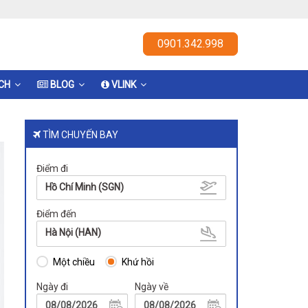
0901.342.998
ỊCH
BLOG
VLINK
TÌM CHUYẾN BAY
Điểm đi
Hồ Chí Minh (SGN)
Điểm đến
Hà Nội (HAN)
Một chiều
Khứ hồi
Ngày đi
Ngày về