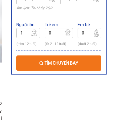
Âm lịch: Thứ bảy 26/6
Người lớn
Trẻ em
Em bé
(trên 12 tuổi)
(từ 2 - 12 tuổi)
(dưới 2 tuổi)
TÌM CHUYẾN BAY
o
y
i