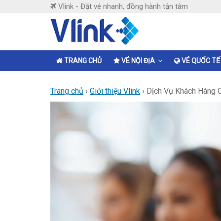
Skip
Vlink - Đặt vé nhanh, đồng hành tận tâm
to
content
Vlink
Đặt
TRANG CHỦ
VÉ NỘI ĐỊA
VÉ QUỐC TẾ
vé
nhanh,
Trang chủ
›
Giới thiệu Vlink
›
Dịch Vụ Khách Hàng C
đồng
hành
tận
tâm