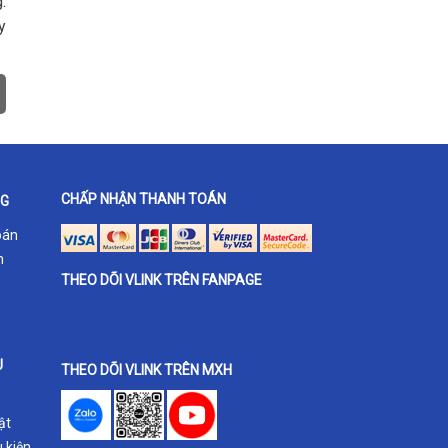
.
y
CHẤP NHẬN THANH TOÁN
NG
oán
h
THEO DÕI VLINK TRÊN FANPAGE
U
THEO DÕI VLINK TRÊN MXH
ật
 kiện