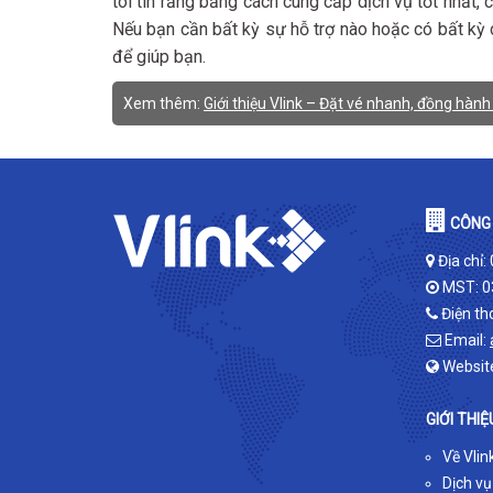
tôi tin rằng bằng cách cung cấp dịch vụ tốt nhất
Nếu bạn cần bất kỳ sự hỗ trợ nào hoặc có bất kỳ c
để giúp bạn.
Xem thêm:
Giới thiệu Vlink – Đặt vé nhanh, đồng hàn
CÔNG 
Địa chỉ:
MST: 0
Điện th
Email:
Websit
GIỚI THIỆ
Về Vlin
Dịch vụ