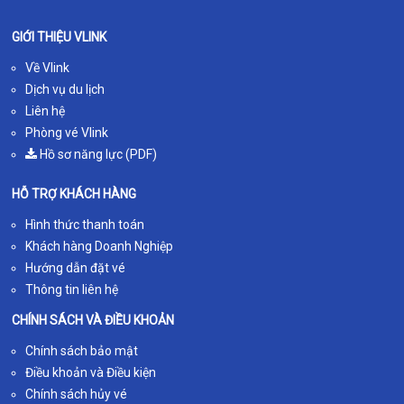
GIỚI THIỆU VLINK
Về Vlink
Dịch vụ du lịch
Liên hệ
Phòng vé Vlink
Hồ sơ năng lực (PDF)
HỖ TRỢ KHÁCH HÀNG
Hình thức thanh toán
Khách hàng Doanh Nghiệp
Hướng dẫn đặt vé
Thông tin liên hệ
CHÍNH SÁCH VÀ ĐIỀU KHOẢN
Chính sách bảo mật
Điều khoản và Điều kiện
Chính sách hủy vé