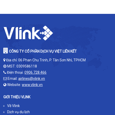
CÔNG TY CỔ PHẦN DỊCH VỤ VIỆT LIÊN KẾT
Địa chỉ: 06 Phan Chu Trinh, P. Tân Sơn Nhì, TPHCM
MST: 0309586118
Điện thoại:
0906.728.466
Email:
airlines@vlink.vn
Website:
www.vlink.vn
GIỚI THIỆU VLINK
Về Vlink
Dịch vụ du lịch