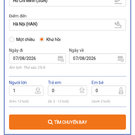
Hồ Chí Minh (SGN)
Điểm đến
Hà Nội (HAN)
Một chiều
Khứ hồi
Ngày đi
Ngày về
Âm lịch: Thứ sáu 25/6
Người lớn
Trẻ em
Em bé
(trên 12 tuổi)
(từ 2 - 12 tuổi)
(dưới 2 tuổi)
TÌM CHUYẾN BAY