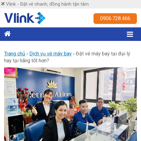
Skip
Vlink - Đặt vé nhanh, đồng hành tận tâm
to
content
Vlink
0906.728.466
Đặt
vé
nhanh,
Trang chủ
›
Dịch vụ vé máy bay
›
Đặt vé máy bay tại đại lý
hay tại hãng tốt hơn?
đồng
hành
tận
tâm