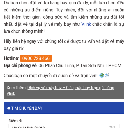
Dù bạn chọn đặt vé tại hãng hay qua đại lý, mỗi lựa chọn đều
có những ưu điểm riêng. Tuy nhiên, đối với những ai muốn
tiết kiệm thời gian, công sức và tìm kiếm những ưu đãi tốt
nhất, đặt vé tại đại lý vé máy bay như
Vlink
chắc chắn là sự
lựa chọn thông minh!
Hãy liên hệ ngay với chúng tôi để được tư vấn và đặt vé máy
bay giá rẻ:
Hotline
:
0906.728.466
Địa chỉ phòng vé
: 06 Phan Chu Trinh, P Tân Sơn Nhì, TPHCM
Chúc bạn có một chuyến đi suôn sẻ và trọn vẹn!
Xem thêm:
Dịch vụ vé máy bay – Giải pháp bay trọn gói cùng
Vlink
TÌM CHUYẾN BAY
Điểm đi