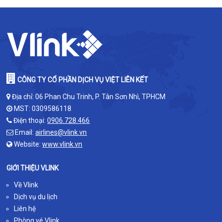
CÔNG TY CỔ PHẦN DỊCH VỤ VIỆT LIÊN KẾT
Địa chỉ: 06 Phan Chu Trinh, P. Tân Sơn Nhì, TPHCM
MST: 0309586118
Điện thoại:
0906.728.466
Email:
airlines@vlink.vn
Website:
www.vlink.vn
GIỚI THIỆU VLINK
Về Vlink
Dịch vụ du lịch
Liên hệ
Phòng vé Vlink