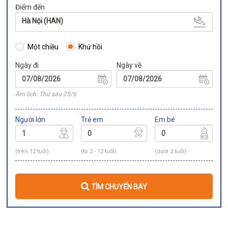
Điểm đến
Hà Nội (HAN)
Một chiều
Khứ hồi
Ngày đi
Ngày về
Âm lịch: Thứ sáu 25/6
Người lớn
Trẻ em
Em bé
(trên 12 tuổi)
(từ 2 - 12 tuổi)
(dưới 2 tuổi)
TÌM CHUYẾN BAY