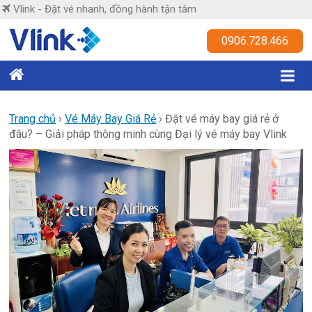
Skip
Vlink - Đặt vé nhanh, đồng hành tận tâm
to
content
Vlink
0906.728.466
Đặt
vé
nhanh,
Trang chủ
›
Vé Máy Bay Giá Rẻ
›
Đặt vé máy bay giá rẻ ở
đâu? – Giải pháp thông minh cùng Đại lý vé máy bay Vlink
đồng
hành
tận
tâm