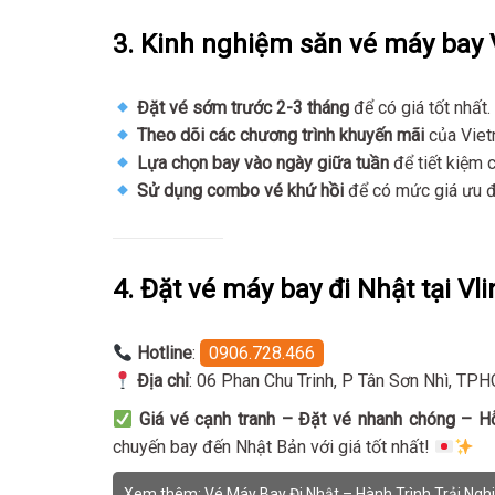
3. Kinh nghiệm săn vé máy bay V
Đặt vé sớm trước 2-3 tháng
để có giá tốt nhất.
Theo dõi các chương trình khuyến mãi
của Viet
Lựa chọn bay vào ngày giữa tuần
để tiết kiệm c
Sử dụng combo vé khứ hồi
để có mức giá ưu đ
4. Đặt vé máy bay đi Nhật tại Vlin
Hotline
:
0906.728.466
Địa chỉ
: 06 Phan Chu Trinh, P Tân Sơn Nhì, TP
Giá vé cạnh tranh – Đặt vé nhanh chóng – H
chuyến bay đến Nhật Bản với giá tốt nhất!
Xem thêm:
Vé Máy Bay Đi Nhật – Hành Trình Trải Ng