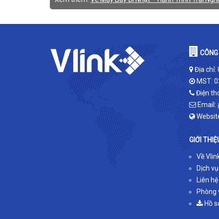
CÔNG 
Địa chỉ:
MST: 0
Điện th
Email:
Websit
GIỚI THIỆ
Về Vlin
Dịch vụ
Liên hệ
Phòng v
Hồ s