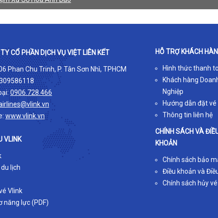
HỖ TRỢ KHÁCH HÀ
TY CỔ PHẦN DỊCH VỤ VIỆT LIÊN KẾT
Hình thức thanh t
 06 Phan Chu Trinh, P. Tân Sơn Nhì, TPHCM
Khách hàng Doan
309586118
Nghiệp
oại:
0906.728.466
Hướng dẫn đặt vé
airlines@vlink.vn
Thông tin liên hệ
e:
www.vlink.vn
CHÍNH SÁCH VÀ ĐIỀ
U VLINK
KHOẢN
k
Chính sách bảo m
 du lịch
Điều khoản và Điều
Chính sách hủy vé
é Vlink
ơ năng lực (PDF)