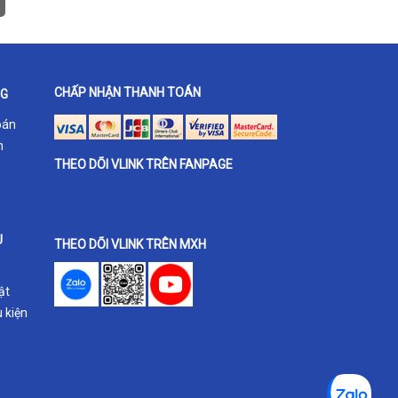
CHẤP NHẬN THANH TOÁN
NG
oán
h
THEO DÕI VLINK TRÊN FANPAGE
U
THEO DÕI VLINK TRÊN MXH
ật
 kiện