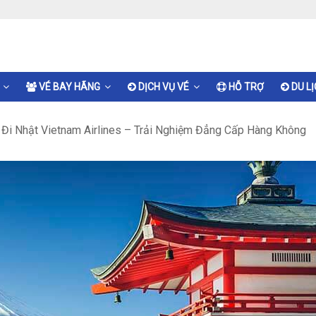
VÉ BAY HÃNG
DỊCH VỤ VÉ
HỖ TRỢ
DU L
Đi Nhật Vietnam Airlines – Trải Nghiệm Đẳng Cấp Hàng Không