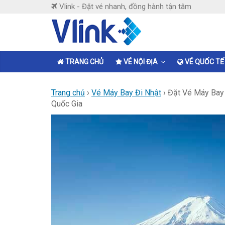
Skip
Vlink - Đặt vé nhanh, đồng hành tận tâm
to
content
Vlink
Đặt
TRANG CHỦ
VÉ NỘI ĐỊA
VÉ QUỐC TẾ
vé
nhanh,
Trang chủ
›
Vé Máy Bay Đi Nhật
›
Đặt Vé Máy Bay 
đồng
Quốc Gia
hành
tận
tâm