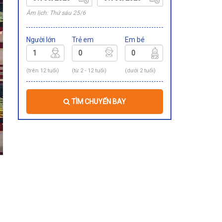
Âm lịch: Thứ sáu 25/6
Người lớn
Trẻ em
Em bé
(trên 12 tuổi)
(từ 2 - 12 tuổi)
(dưới 2 tuổi)
TÌM CHUYẾN BAY