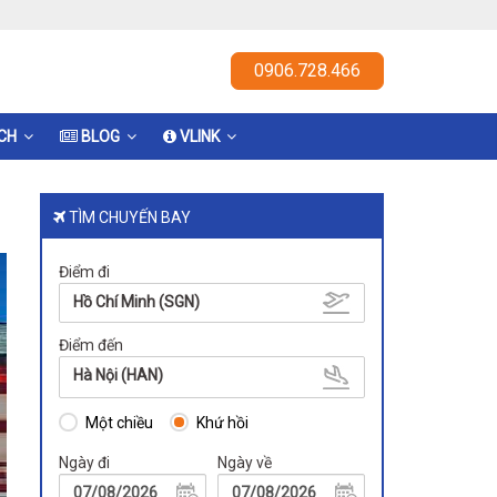
0906.728.466
ỊCH
BLOG
VLINK
TÌM CHUYẾN BAY
Điểm đi
Hồ Chí Minh (SGN)
Điểm đến
Hà Nội (HAN)
Một chiều
Khứ hồi
Ngày đi
Ngày về