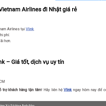
ietnam Airlines đi Nhật giá rẻ
nam Airlines tại
Vlink
.
hi phí.
ãi hơn.
k – Giá tốt, dịch vụ uy tín
HCM
ỗ trợ khách hàng tận tâm
! Hãy liên hệ
Vlink
ngay hôm nay để c
hiệm Xứ Sở Hoa Anh Đào