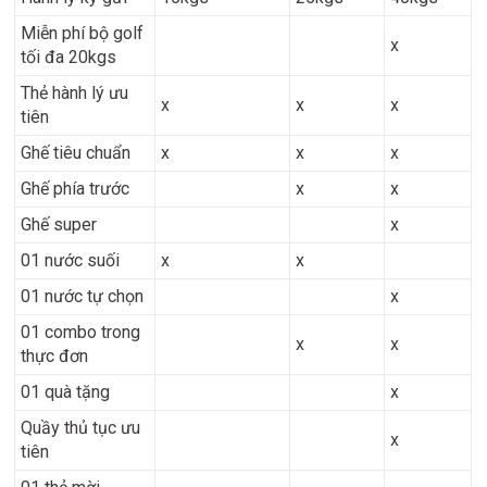
Miễn phí bộ golf
x
tối đa 20kgs
Thẻ hành lý ưu
x
x
x
tiên
Ghế tiêu chuẩn
x
x
x
Ghế phía trước
x
x
Ghế super
x
01 nước suối
x
x
01 nước tự chọn
x
01 combo trong
x
x
thực đơn
01 quà tặng
x
Quầy thủ tục ưu
x
tiên