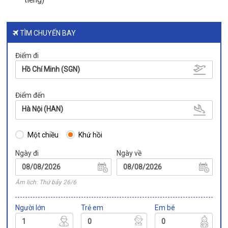
TÌM CHUYẾN BAY
Điểm đi
Hồ Chí Minh (SGN)
Điểm đến
Hà Nội (HAN)
Một chiều
Khứ hồi
Ngày đi
Ngày về
Âm lịch: Thứ bảy 26/6
Người lớn
Trẻ em
Em bé