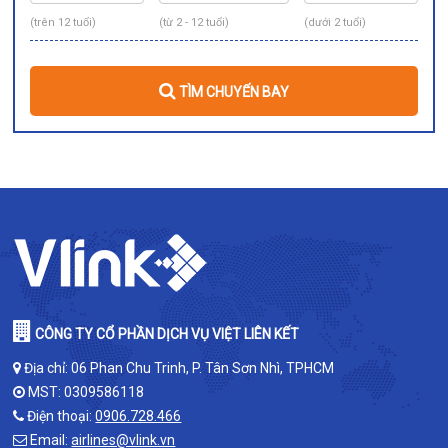
(trên 12 tuổi)
(từ 2 - 12 tuổi)
(dưới 2 tuổi)
TÌM CHUYẾN BAY
CÔNG TY CỔ PHẦN DỊCH VỤ VIỆT LIÊN KẾT
Địa chỉ: 06 Phan Chu Trinh, P. Tân Sơn Nhì, TPHCM
MST: 0309586118
Điện thoại:
0906.728.466
Email:
airlines@vlink.vn