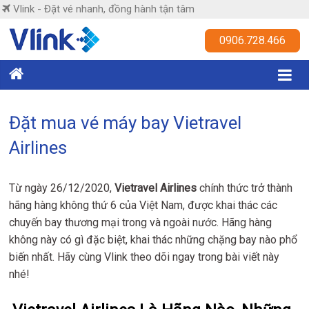
Skip
Vlink - Đặt vé nhanh, đồng hành tận tâm
to
content
Vlink
0906.728.466
Đặt
vé
nhanh,
Đặt mua vé máy bay Vietravel
đồng
Airlines
hành
tận
tâm
Từ ngày 26/12/2020,
Vietravel Airlines
chính thức trở thành
hãng hàng không thứ 6 của Việt Nam, được khai thác các
chuyến bay thương mại trong và ngoài nước. Hãng hàng
không này có gì đặc biệt, khai thác những chặng bay nào phổ
biến nhất. Hãy cùng Vlink theo dõi ngay trong bài viết này
nhé!