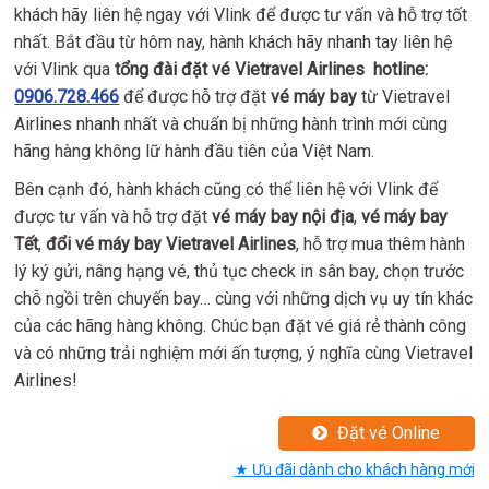
khách hãy liên hệ ngay với Vlink để được tư vấn và hỗ trợ tốt
nhất. Bắt đầu từ hôm nay, hành khách hãy nhanh tay liên hệ
với Vlink qua
tổng đài đặt vé Vietravel Airlines
hotline:
0906.728.466
để được hỗ trợ đặt
vé máy bay
từ Vietravel
Airlines nhanh nhất và chuẩn bị những hành trình mới cùng
hãng hàng không lữ hành đầu tiên của Việt Nam.
Bên cạnh đó, hành khách cũng có thể liên hệ với Vlink để
được tư vấn và hỗ trợ đặt
vé máy bay nội địa
,
vé máy bay
Tết
,
đổi vé máy bay Vietravel Airlines
, hỗ trợ mua thêm hành
lý ký gửi, nâng hạng vé, thủ tục check in sân bay, chọn trước
chỗ ngồi trên chuyến bay… cùng với những dịch vụ uy tín khác
của các hãng hàng không. Chúc bạn đặt vé giá rẻ thành công
và có những trải nghiệm mới ấn tượng, ý nghĩa cùng Vietravel
Airlines!
Đặt vé Online
★ Ưu đãi dành cho khách hàng mới