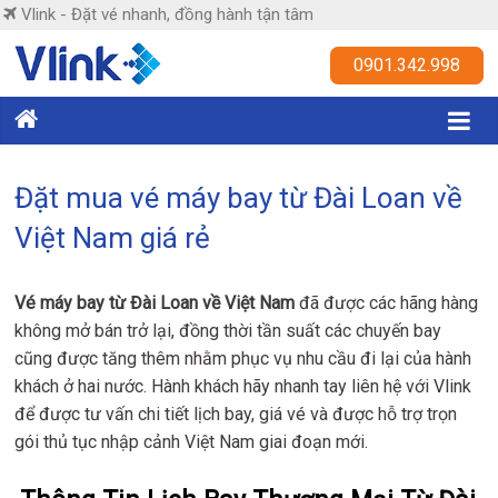
Skip
Vlink - Đặt vé nhanh, đồng hành tận tâm
to
content
Vlink
0901.342.998
Đặt
vé
nhanh,
Đặt mua vé máy bay từ Đài Loan về
đồng
Việt Nam giá rẻ
hành
tận
tâm
Vé máy bay từ Đài Loan về Việt Nam
đã được các hãng hàng
không mở bán trở lại, đồng thời tần suất các chuyến bay
cũng được tăng thêm nhằm phục vụ nhu cầu đi lại của hành
khách ở hai nước. Hành khách hãy nhanh tay liên hệ với Vlink
để được tư vấn chi tiết lịch bay, giá vé và được hỗ trợ trọn
gói thủ tục nhập cảnh Việt Nam giai đoạn mới.