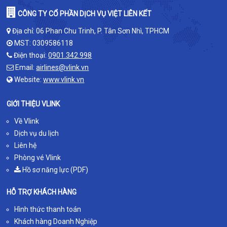
CÔNG TY CỔ PHẦN DỊCH VỤ VIỆT LIÊN KẾT
Địa chỉ: 06 Phan Chu Trinh, P. Tân Sơn Nhì, TPHCM
MST: 0309586118
Điện thoại:
0901.342.998
Email:
airlines@vlink.vn
Website:
www.vlink.vn
GIỚI THIỆU VLINK
Về Vlink
Dịch vụ du lịch
Liên hệ
Phòng vé Vlink
Hồ sơ năng lực (PDF)
HỖ TRỢ KHÁCH HÀNG
Hình thức thanh toán
Khách hàng Doanh Nghiệp