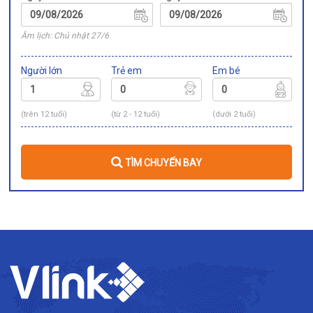
Âm lịch: Chủ nhật 27/6
Người lớn
Trẻ em
Em bé
(trên 12 tuổi)
(từ 2 - 12 tuổi)
(dưới 2 tuổi)
TÌM CHUYẾN BAY