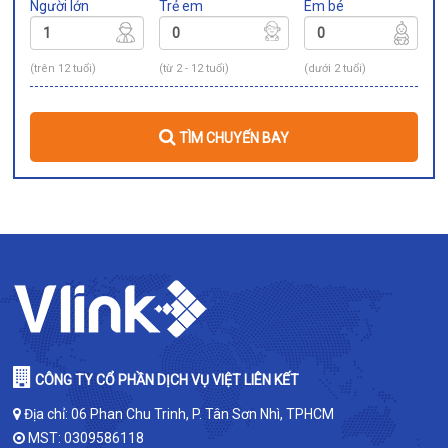
Người lớn
Trẻ em
Em bé
(trên 12 tuổi)
(từ 2 - 12 tuổi)
(dưới 2 tuổi)
TÌM CHUYẾN BAY
CÔNG TY CỔ PHẦN DỊCH VỤ VIỆT LIÊN KẾT
Địa chỉ: 06 Phan Chu Trinh, P. Tân Sơn Nhì, TPHCM
MST: 0309586118