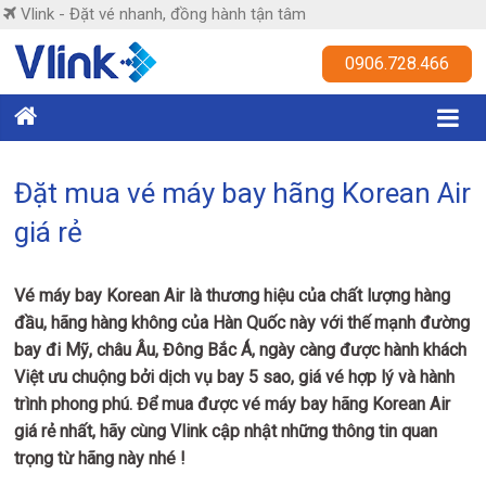
Skip
Vlink - Đặt vé nhanh, đồng hành tận tâm
to
content
Vlink
0906.728.466
Đặt
vé
nhanh,
Đặt mua vé máy bay hãng Korean Air
đồng
giá rẻ
hành
tận
tâm
Vé máy bay Korean Air là thương hiệu của chất lượng hàng
đầu, hãng hàng không của Hàn Quốc này với thế mạnh đường
bay đi Mỹ, châu Âu, Đông Bắc Á, ngày càng được hành khách
Việt ưu chuộng bởi dịch vụ bay 5 sao, giá vé hợp lý và hành
trình phong phú. Để mua được vé máy bay hãng Korean Air
giá rẻ nhất, hãy cùng Vlink cập nhật những thông tin quan
trọng từ hãng này nhé !