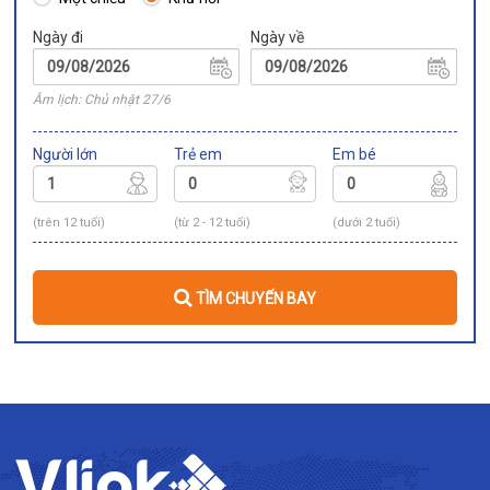
Ngày đi
Ngày về
Âm lịch: Chủ nhật 27/6
Người lớn
Trẻ em
Em bé
(trên 12 tuổi)
(từ 2 - 12 tuổi)
(dưới 2 tuổi)
TÌM CHUYẾN BAY