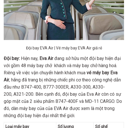
Đội bay EVA Air | Vé máy bay EVA Air giá rẻ
Đội bay:
Hiện nay,
Eva Air
đang sở hữu một đội bay hiện đại
với gồm 48 máy bay chở khách và máy bay chở hàng hoá.
Riêng về việc vận chuyển hành khách mua
vé máy bay Eva
Air
, hãng đã trang bị những chiếc phi cơ theo công nghệ dẫn
đầu như B747-400, B777-300ER, A330-300, A330-
200, A321-200. Bên cạnh đó, đội bay của Eva Air còn có sự
góp mặt của 2 siêu phẩm B747-400F và MD-11 CARGO. Do
đó, dàn máy bay của của EVA Air được xem là một trong
những đội bay hiện đại nhất thế giới.
Loại máy bay
Số lượng
Số ghế