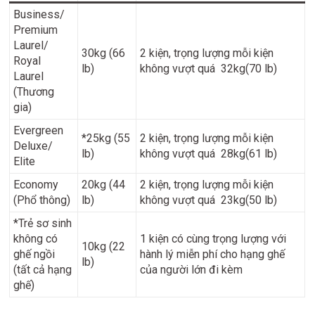
Business/
Premium
Laurel/
30kg (66
2 kiện, trọng lượng mỗi kiện
Royal
lb)
không vượt quá 32kg(70 lb)
Laurel
(Thương
gia)
Evergreen
*25kg (55
2 kiện, trọng lượng mỗi kiện
Deluxe/
lb)
không vượt quá 28kg(61 lb)
Elite
Economy
20kg (44
2 kiện, trọng lượng mỗi kiện
(Phổ thông)
lb)
không vượt quá 23kg(50 lb)
*Trẻ sơ sinh
không có
1 kiện có cùng trọng lượng với
10kg (22
ghế ngồi
hành lý miễn phí cho hạng ghế
lb)
(tất cả hạng
của người lớn đi kèm
ghế)