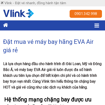
Skip
Vlink - Đặt vé nhanh, đồng hành tận tâm
to
content
Vlink
0901.342.998
Đặt
vé
nhanh,
Đặt mua vé máy bay hãng EVA Air
đồng
giá rẻ
hành
tận
tâm
Là lựa chọn hàng đầu cho hành trình đi Đài Loan, Mỹ và Đông
Bắc Á, vé máy bay EVA Air giá rẻ luôn được đa số hành
khách ưu tiên lựa chọn để tiết kiệm chi phí và có hành trình
bay trọn vẹn nhất. Cùng Vlink tìm hiểu thông tin chặng bay
HOT và giá vé cũng như các dịch vụ khách của hãng.
Hệ thống mạng chặng bay được ưu