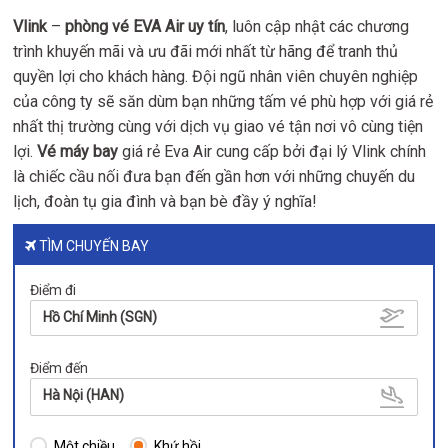
Vlink
–
phòng vé EVA Air uy tín
, luôn cập nhật các chương
trình khuyến mãi và ưu đãi mới nhất từ hãng để tranh thủ
quyền lợi cho khách hàng. Đội ngũ nhân viên chuyên nghiệp
của công ty sẽ săn dùm bạn những tấm vé phù hợp với giá rẻ
nhất thị trường cùng với dịch vụ giao vé tận nơi vô cùng tiện
lợi.
Vé máy bay
giá rẻ
Eva Air cung cấp bởi đại lý Vlink chính
là chiếc cầu nối đưa bạn đến gần hơn với những chuyến du
lịch, đoàn tụ gia đình và bạn bè đầy ý nghĩa!
TÌM CHUYẾN BAY
Điểm đi
Hồ Chí Minh (SGN)
Điểm đến
Hà Nội (HAN)
Một chiều
Khứ hồi