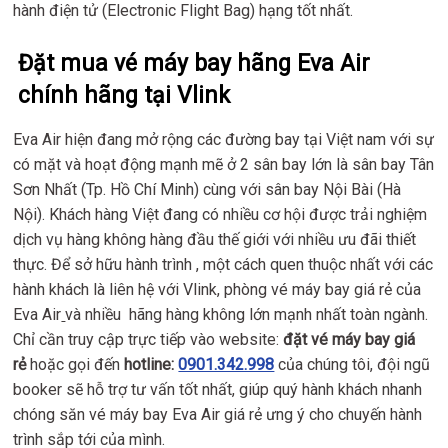
hành điện tử (Electronic Flight Bag) hạng tốt nhất.
Đặt mua vé máy bay hãng Eva Air
chính hãng tại Vlink
Eva Air hiện đang mở rộng các đường bay tại Việt nam với sự
có mặt và hoạt động mạnh mẽ ở 2 sân bay lớn là sân bay Tân
Sơn Nhất (Tp. Hồ Chí Minh) cùng với sân bay Nội Bài (Hà
Nội). Khách hàng Việt đang có nhiều cơ hội được trải nghiệm
dịch vụ hàng không hàng đầu thế giới với nhiều ưu đãi thiết
thực. Để sở hữu hành trình , một cách quen thuộc nhất với các
hành khách là liên hệ với Vlink, phòng vé máy bay giá rẻ của
Eva Air
và nhiều hãng hàng không lớn mạnh nhất toàn ngành.
Chỉ cần truy cập trực tiếp vào website:
đặt vé máy bay giá
rẻ
hoặc gọi đến
hotline:
0901.342.998​
của chúng tôi, đội ngũ
booker sẽ hỗ trợ tư vấn tốt nhất, giúp quý hành khách nhanh
chóng săn vé máy bay Eva Air giá rẻ ưng ý cho chuyến hành
trình sắp tới của mình.