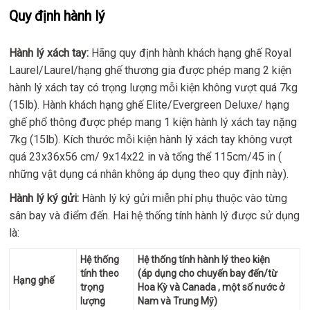
Quy định hành lý
Hành lý xách tay:
Hãng quy định hành khách hạng ghế Royal
Laurel/Laurel/hạng ghế thương gia được phép mang 2 kiện
hành lý xách tay có trọng lượng mỗi kiện không vượt quá 7kg
(15lb). Hành khách hạng ghế Elite/Evergreen Deluxe/ hạng
ghế phổ thông được phép mang 1 kiện hành lý xách tay nặng
7kg (15lb). Kích thước mỗi kiện hành lý xách tay không vượt
quá 23x36x56 cm/ 9x14x22 in và tổng thể 115cm/45 in (
những vật dụng cá nhân không áp dụng theo quy định này).
Hành lý ký gửi:
Hành lý ký gửi miễn phí phụ thuộc vào từng
sân bay và điểm đến. Hai hệ thống tính hành lý được sử dụng
là:
Hệ thống
Hệ thống tính hành lý theo kiện
tính theo
(áp dụng cho chuyến bay đến/từ
Hạng ghế
trọng
Hoa Kỳ và Canada , một số nước ở
lượng
Nam và Trung Mỹ)