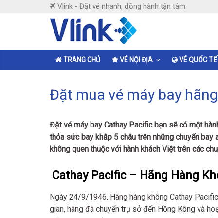
Skip
Vlink - Đặt vé nhanh, đồng hành tận tâm
to
content
Vlink
Đặt
TRANG CHỦ
VÉ NỘI ĐỊA
VÉ QUỐC TẾ
vé
nhanh,
Đặt mua vé máy bay hãng 
đồng
hành
tận
Đặt vé máy bay Cathay Pacific bạn sẽ có một hành
tâm
thỏa sức bay khắp 5 châu trên những chuyến bay an
không quen thuộc với hành khách Việt trên các ch
Cathay Pacific – Hãng Hàng K
Ngày 24/9/1946, Hãng hàng không Cathay Pacific đ
gian, hãng đã chuyển trụ sở đến Hồng Kông và ho