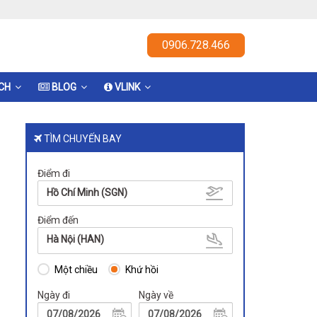
0906.728.466
ỊCH
BLOG
VLINK
TÌM CHUYẾN BAY
Điểm đi
Hồ Chí Minh (SGN)
Điểm đến
Hà Nội (HAN)
Một chiều
Khứ hồi
Ngày đi
Ngày về