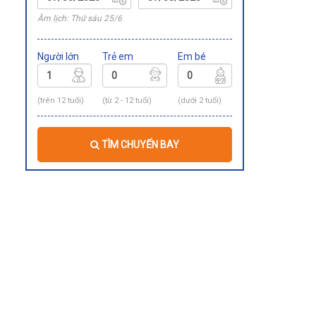
Âm lịch: Thứ sáu 25/6
Người lớn
Trẻ em
Em bé
(trên 12 tuổi)
(từ 2 - 12 tuổi)
(dưới 2 tuổi)
TÌM CHUYẾN BAY