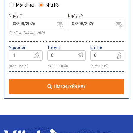
Một chiều
Khứ hồi
Ngày đi
Ngày về
Âm lịch: Thứ bảy 26/6
Người lớn
Trẻ em
Em bé
(trên 12 tuổi)
(từ 2 - 12 tuổi)
(dưới 2 tuổi)
TÌM CHUYẾN BAY