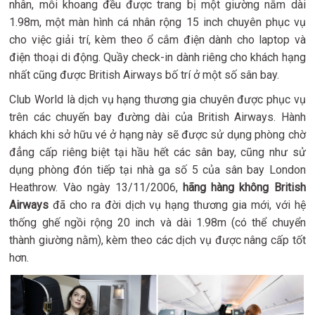
nhân, mỗi khoang đều được trang bị một giường nằm dài
1.98m, một màn hình cá nhân rộng 15 inch chuyên phục vụ
cho việc giải trí, kèm theo ổ cắm điện dành cho laptop và
điện thoại di động. Quầy check-in dành riêng cho khách hạng
nhất cũng được British Airways bố trí ở một số sân bay.
Club World là dịch vụ hạng thương gia chuyên được phục vụ
trên các chuyến bay đường dài của British Airways. Hành
khách khi sở hữu vé ở hạng này sẽ được sử dụng phòng chờ
đẳng cấp riêng biệt tại hầu hết các sân bay, cũng như sử
dụng phòng đón tiếp tại nhà ga số 5 của sân bay London
Heathrow. Vào ngày 13/11/2006,
hãng hàng không British
Airways
đã cho ra đời dịch vụ hạng thương gia mới, với hệ
thống ghế ngồi rộng 20 inch và dài 1.98m (có thể chuyển
thành giường nằm), kèm theo các dịch vụ được nâng cấp tốt
hơn.