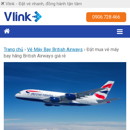
Skip
Vlink - Đặt vé nhanh, đồng hành tận tâm
to
content
Vlink
0906.728.466
Đặt
vé
nhanh,
Trang chủ
›
Vé Máy Bay British Airways
›
Đặt mua vé máy
bay hãng British Airways giá rẻ
đồng
hành
tận
tâm