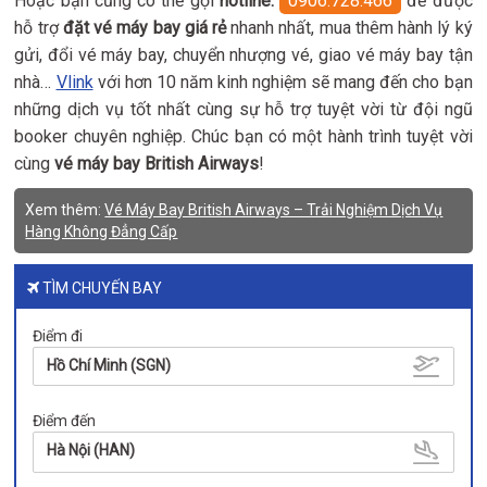
Hoặc bạn cũng có thể gọi
hotline:
0906.728.466
để được
hỗ trợ
đặt vé máy bay giá rẻ
nhanh nhất, mua thêm hành lý ký
gửi, đổi vé máy bay, chuyển nhượng vé, giao vé máy bay tận
nhà…
Vlink
với hơn 10 năm kinh nghiệm sẽ mang đến cho bạn
những dịch vụ tốt nhất cùng sự hỗ trợ tuyệt vời từ đội ngũ
booker chuyên nghiệp. Chúc bạn có một hành trình tuyệt vời
cùng
vé máy bay British Airways
!
Xem thêm:
Vé Máy Bay British Airways – Trải Nghiệm Dịch Vụ
Hàng Không Đẳng Cấp
TÌM CHUYẾN BAY
Điểm đi
Hồ Chí Minh (SGN)
Điểm đến
Hà Nội (HAN)