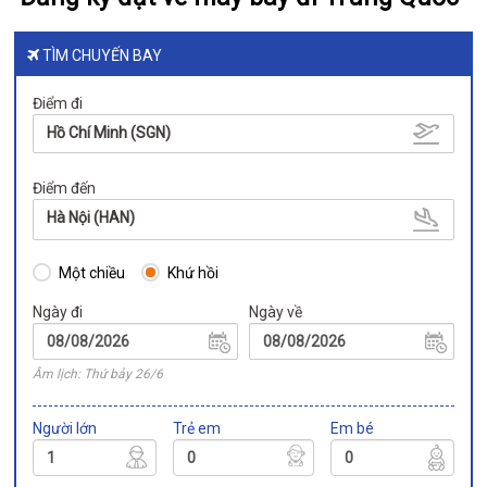
TÌM CHUYẾN BAY
Điểm đi
Hồ Chí Minh (SGN)
Điểm đến
Hà Nội (HAN)
Một chiều
Khứ hồi
Ngày đi
Ngày về
Âm lịch: Thứ bảy 26/6
Người lớn
Trẻ em
Em bé