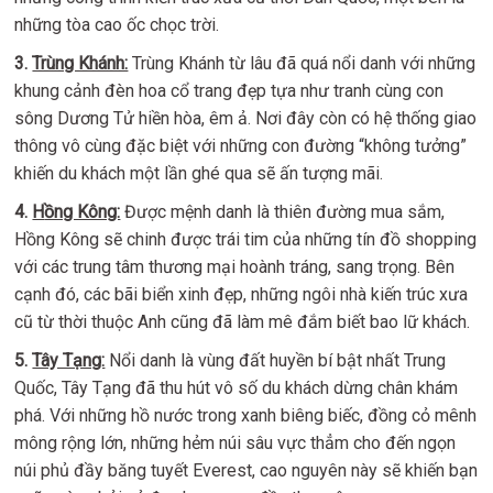
những tòa cao ốc chọc trời.
3.
Trùng Khánh:
Trùng Khánh từ lâu đã quá nổi danh với những
khung cảnh đèn hoa cổ trang đẹp tựa như tranh cùng con
sông Dương Tử hiền hòa, êm ả. Nơi đây còn có hệ thống giao
thông vô cùng đặc biệt với những con đường “không tưởng”
khiến du khách một lần ghé qua sẽ ấn tượng mãi.
4.
H
ồng Kông:
Được mệnh danh là thiên đường mua sắm,
Hồng Kông sẽ chinh được trái tim của những tín đồ shopping
với các trung tâm thương mại hoành tráng, sang trọng. Bên
cạnh đó, các bãi biển xinh đẹp, những ngôi nhà kiến trúc xưa
cũ từ thời thuộc Anh cũng đã làm mê đắm biết bao lữ khách.
5.
Tây Tạng:
Nổi danh là vùng đất huyền bí bật nhất Trung
Quốc, Tây Tạng đã thu hút vô số du khách dừng chân khám
phá. Với những hồ nước trong xanh biêng biếc, đồng cỏ mênh
mông rộng lớn, những hẻm núi sâu vực thẳm cho đến ngọn
núi phủ đầy băng tuyết Everest, cao nguyên này sẽ khiến bạn