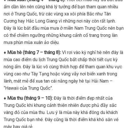
ấm dần lên nên cũng khá lý tưởng để bạn tham quan nhiều
nơi ở Trung Quốc, trừ các vùng xa xôi phía Bắc như Tân
Cương hay Hắc Long Giang vì những nơi này còn rất lạnh.
Đây là lúc bắt đầu mùa mưa ở miền Nam Trung Quốc nên bạn
có thể chiêm ngưỡng những khung cảnh cổ trang trong làn
mưa phùn mùa xuân ảo diệu.
♦ Mùa hè (tháng 7 – tháng 8):
Vì rơi vào kỳ nghỉ hè nên đây là
mùa cao điểm du lịch Trung Quốc bất chấp thời tiết cực kỳ
nóng ẩm. Đây là lúc vô cùng thích hợp để tham quan khu vực
vùng cao như Tây Tạng hoặc vùng vẫy nơi biển xanh trong
lành, mát mẻ để xua tan cái nắng ngày hè tại Hải Nam –
“Hawaii của Trung Quốc”.
♦ Mùa thu (tháng 9 – 10):
Đây là thời điểm đẹp nhất của
Trung Quốc khi khung cảnh thiên nhiên được phủ đầy sắc
vàng đỏ của mùa thu. Lưu ý là mùa này khá đông du khách
Trung Quốc bạn nhé. Đây cũng là thời điểm khá khó săn vé
máy bay giá rẻ.