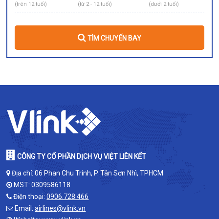
(trên 12 tuổi)
(từ 2 - 12 tuổi)
(dưới 2 tuổi)
TÌM CHUYẾN BAY
CÔNG TY CỔ PHẦN DỊCH VỤ VIỆT LIÊN KẾT
Địa chỉ: 06 Phan Chu Trinh, P. Tân Sơn Nhì, TPHCM
MST: 0309586118
Điện thoại:
0906.728.466
Email:
airlines@vlink.vn