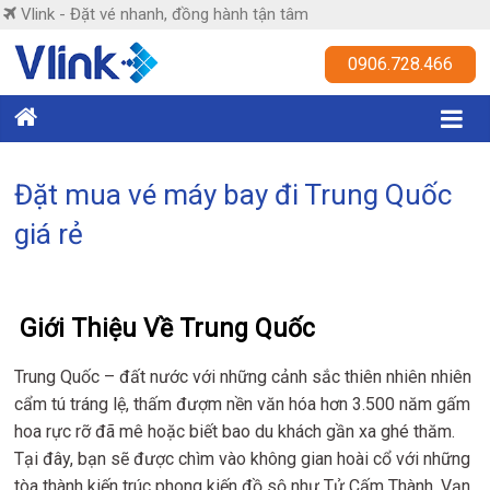
Skip
Vlink - Đặt vé nhanh, đồng hành tận tâm
to
content
Vlink
0906.728.466
Đặt
vé
nhanh,
Đặt mua vé máy bay đi Trung Quốc
đồng
giá rẻ
hành
tận
tâm
Giới Thiệu Về Trung Quốc
Trung Quốc – đất nước với những cảnh sắc thiên nhiên nhiên
cẩm tú tráng lệ, thấm đượm nền văn hóa hơn 3.500 năm gấm
hoa rực rỡ đã mê hoặc biết bao du khách gần xa ghé thăm.
Tại đây, bạn sẽ được chìm vào không gian hoài cổ với những
tòa thành kiến trúc phong kiến đồ sộ như Tử Cấm Thành, Vạn