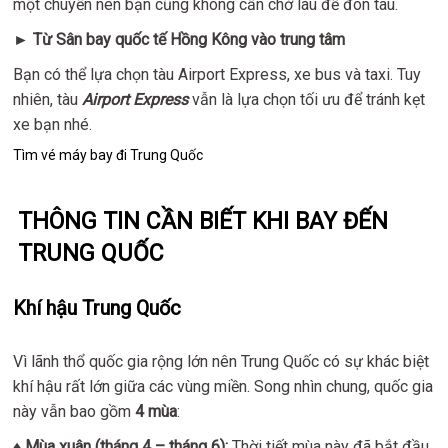
một chuyến nên bạn cũng không cần chờ lâu để đón tàu.
►
Từ Sân bay
quốc tế Hồng Kông vào trung tâm
Bạn có thể lựa chọn tàu Airport Express, xe bus và taxi. Tuy
nhiên, tàu
Airport Express
vẫn là lựa chọn tối ưu để tránh kẹt
xe bạn nhé.
Tìm vé máy bay đi Trung Quốc
THÔNG TIN CẦN BIẾT KHI BAY ĐẾN
TRUNG QUỐC
Khí hậu Trung Quốc
Vì lãnh thổ quốc gia rộng lớn nên Trung Quốc có sự khác biệt
khí hậu rất lớn giữa các vùng miền. Song nhìn chung, quốc gia
này vẫn bao gồm
4 mùa
:
♦ Mùa xuân (tháng 4 – tháng 6):
Thời tiết mùa này đã bắt đầu