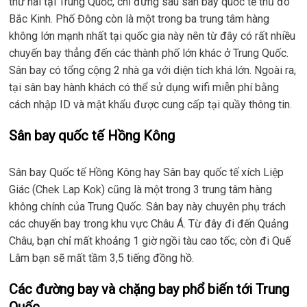
thứ hai tại Trung Quốc, chỉ đứng sau sân bay quốc tế thủ đô
Bắc Kinh. Phố Đông còn là một trong ba trung tâm hàng
không lớn mạnh nhất tại quốc gia này nên từ đây có rất nhiều
chuyến bay thẳng đến các thành phố lớn khác ở Trung Quốc.
Sân bay có tổng cộng 2 nhà ga với diện tích khá lớn. Ngoài ra,
tại sân bay hành khách có thể sử dụng wifi miễn phí bằng
cách nhập ID và mật khẩu được cung cấp tại quầy thông tin.
Sân bay quốc tế Hồng Kông
Sân bay Quốc tế Hồng Kông hay Sân bay quốc tế xích Liệp
Giác (Chek Lap Kok) cũng là một trong 3 trung tâm hàng
không chính của Trung Quốc. Sân bay này chuyên phụ trách
các chuyến bay trong khu vực Châu Á. Từ đây đi đến Quảng
Châu, bạn chỉ mất khoảng 1 giờ ngồi tàu cao tốc; còn đi Quế
Lâm bạn sẽ mất tầm 3,5 tiếng đồng hồ.
Các đường bay và chặng bay phổ biến tới Trung