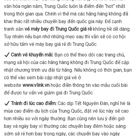
văn hóa ngàn năm, Trung Quốc luôn là điểm đến “hot” nhất
trong thời gian qua. Chính vì thế mà các hãng hàng không đã
khai thác rất nhiều chuyến bay đến quốc gia này. Để cạnh
tranh săn
vé máy bay đi Trung Quốc giá rẻ
không hề dễ dàng.
Tuy nhiên nếu bạn nhớ những mẹo sau thì vẫn sẽ có cơ hội
sở hữu tấm vé máy bay giá rẻ đi Trung Quốc:
Canh vé khuyến mãi:
Bạn có thể theo dõi các trang chủ,
mạng xã hội của các hãng hàng không đi Trung Quốc để cập
nhật chương trình ưu đãi từ hãng. Nếu không có thời gian, bạn
có thể vào xem bài cập nhật giá vé ở
website
www.vlink.vn
hoặc điền thông tin vào mẫu cuối bài
để được tư vấn vé giảm giá đi Trung Quốc.
Tránh đi lúc cao điểm:
Các dịp Tết Nguyên Đán, nghỉ hè là
mùa cao điểm du lịch của Trung Quốc, đặt vé lúc này sẽ cao
hơn nhiều so với ngày thường. Bạn cũng nên lưu ý đến giờ
bay và ngày bay vì thường các chuyến bay đêm hoặc sáng
sớm sẽ rẻ hơn bay trong ngày; các chuyến bay vào ngày