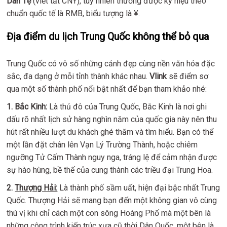
Dân Tệ
(viết tắt CNY), tuy nhiên thường được ký hiệu theo
chuẩn quốc tế là RMB, biểu tượng là ¥.
Địa điểm du lịch Trung Quốc không thể bỏ qua
Trung Quốc có vô số những cảnh đẹp cùng nền văn hóa đặc
sắc, đa dạng ở mỗi tỉnh thành khác nhau.
Vlink
sẽ điểm sơ
qua một số thành phố nổi bật nhất để bạn tham khảo nhé:
1.
Bắc Kinh:
Là thủ đô của Trung Quốc, Bắc Kinh là nơi ghi
dấu rõ nhất lịch sử hàng nghìn năm của quốc gia này nên thu
hút rất nhiều lượt du khách ghé thăm và tìm hiểu. Bạn có thể
một lần đặt chân lên Vạn Lý Trường Thành, hoặc chiêm
ngưỡng Tử Cấm Thành nguy nga, tráng lệ để cảm nhận được
sự hào hùng, bề thế của cung thành các triều đại Trung Hoa.
2.
Thượng Hải:
Là thành phố sầm uất, hiện đại bậc nhất Trung
Quốc. Thượng Hải sẽ mang bạn đến một không gian vô cùng
thú vị khi chỉ cách một con sông Hoàng Phố mà một bên là
những công trình kiến trúc xưa cũ thời Dân Quốc, một bên là