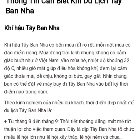
Thông Tin Cần Biết Khi Du Lịch Tây
Ban Nha
Khí hậu Tây Ban Nha
Khí hậu Tây Ban Nha có bốn mùa rất rõ rệt, mỗi một mùa có
đặc điểm riêng. Mùa đông trời lạnh nhưng không có cảm
giác buốt như ở Việt Nam. Vào mùa hè, nhiệt độ khoảng 32
độ C, nhiều gió mát giúp điều hòa không khí, đem lại cảm
giác thoải mái, dễ chịu, không oi bức, gay gắt. Nhìn chung,
bạn có thể đặt vé máy bay đi Tây Ban Nha vào bất kỳ thời
điểm nào trong năm.
Theo kinh nghiệm của nhiều du khách, thời điểm đẹp nhất để
du lịch Tây Ban Nha là:
+ Từ tháng 8 đến tháng 9: Thời tiết thoáng đãng, mát mẻ rất
thuận lợi cho việc tham quan. Đây là dịp Tây Ban Nha tổ chức
nhiều lễ hội lớn như lễ hội xây tháp, lễ hội ném cà chua,…