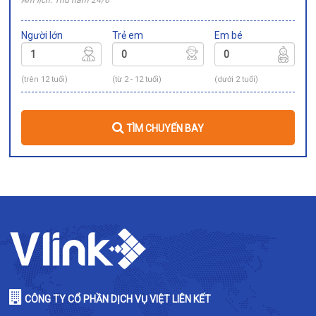
Âm lịch: Thứ năm 24/6
Người lớn
Trẻ em
Em bé
(trên 12 tuổi)
(từ 2 - 12 tuổi)
(dưới 2 tuổi)
TÌM CHUYẾN BAY
CÔNG TY CỔ PHẦN DỊCH VỤ VIỆT LIÊN KẾT