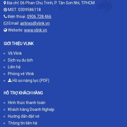
Địa chỉ: 06 Phan Chu Trinh, P. Tân Sơn Nhì, TPHCM
MST: 0309586118
Điện thoại:
0906.728.466
Email:
airlines@vlink.vn
Website:
www.vlink.vn
GIỚI THIỆU VLINK
Về Vlink
Dịch vụ du lịch
Liên hệ
Phòng vé Vlink
Hồ sơ năng lực (PDF)
HỖ TRỢ KHÁCH HÀNG
Hình thức thanh toán
Khách hàng Doanh Nghiệp
Hướng dẫn đặt vé
Thông tin liên hệ