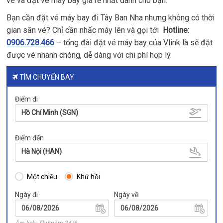
vé và đặt vé máy bay giá rẻ nhất dành cho bạn.
Bạn cần đặt vé máy bay đi Tây Ban Nha nhưng không có thời
gian săn vé? Chỉ cần nhấc máy lên và gọi tới
Hotline:
0906.728.466
– tổng đài đặt vé máy bay của Vlink là sẽ đặt
được vé nhanh chóng, dễ dàng với chi phí hợp lý.
TÌM CHUYẾN BAY
Điểm đi
Hồ Chí Minh (SGN)
Điểm đến
Hà Nội (HAN)
Một chiều
Khứ hồi
Ngày đi
Ngày về