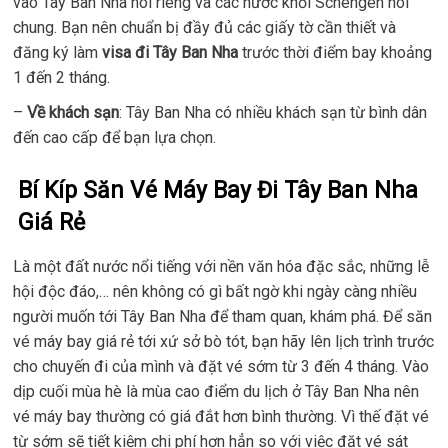
vào Tây Ban Nha nói riêng và các nước khối Schengen nói
chung. Bạn nên chuẩn bị đầy đủ các giấy tờ cần thiết và
đăng ký làm
visa đi Tây Ban Nha
trước thời điểm bay khoảng
1 đến 2 tháng.
–
Về khách sạn
: Tây Ban Nha có nhiều khách sạn từ bình dân
đến cao cấp để bạn lựa chọn.
Bí Kíp Săn Vé Máy Bay Đi Tây Ban Nha
Giá Rẻ
Là một đất nước nổi tiếng với nền văn hóa đặc sắc, những lễ
hội độc đáo,… nên không có gì bất ngờ khi ngày càng nhiều
người muốn tới Tây Ban Nha để tham quan, khám phá. Để săn
vé máy bay giá rẻ tới xứ sở bò tót, bạn hãy lên lịch trình trước
cho chuyến đi của mình và đặt vé sớm từ 3 đến 4 tháng. Vào
dịp cuối mùa hè là mùa cao điểm du lịch ở Tây Ban Nha nên
vé máy bay thường có giá đắt hơn bình thường. Vì thế đặt vé
từ sớm sẽ tiết kiệm chi phí hơn hẳn so với việc đặt vé sát