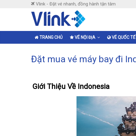
Skip
Vlink - Đặt vé nhanh, đồng hành tận tâm
to
content
Vlink
Đặt
TRANG CHỦ
VÉ NỘI ĐỊA
VÉ QUỐC TẾ
vé
nhanh,
Đặt mua vé máy bay đi Ind
đồng
hành
tận
tâm
Giới Thiệu Về Indonesia