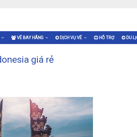
VÉ BAY HÃNG
DỊCH VỤ VÉ
HỖ TRỢ
DU L
onesia giá rẻ