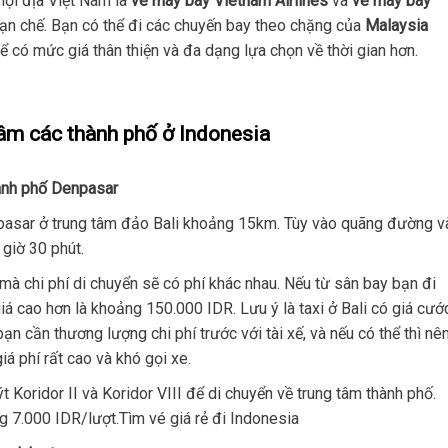
nội địa Việt Nam là
vé máy bay Vietnam Airlines
và
vé máy bay
ạn chế. Bạn có thể đi các chuyến bay theo chặng của
Malaysia
để có mức giá thân thiện và đa dạng lựa chọn về thời gian hơn.
tâm các thành phố ở Indonesia
hành phố Denpasar
pasar ở trung tâm đảo Bali khoảng 15km. Tùy vào quãng đường v
giờ 30 phút.
mà chi phí di chuyển sẽ có phí khác nhau. Nếu từ sân bay bạn đi
á cao hơn là khoảng 150.000 IDR. Lưu ý là taxi ở Bali có giá cướ
ạn cần thương lượng chi phí trước với tài xế, và nếu có thể thì nê
á phí rất cao và khó gọi xe.
 Koridor II và Koridor VIII để di chuyển về trung tâm thành phố.
g 7.000 IDR/lượt.Tìm vé giá rẻ đi Indonesia