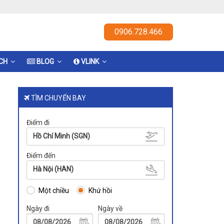
0906.728.466
ỊCH
BLOG
VLINK
TÌM CHUYẾN BAY
Điểm đi
Hồ Chí Minh (SGN)
Điểm đến
Hà Nội (HAN)
Một chiều
Khứ hồi
Ngày đi
Ngày về