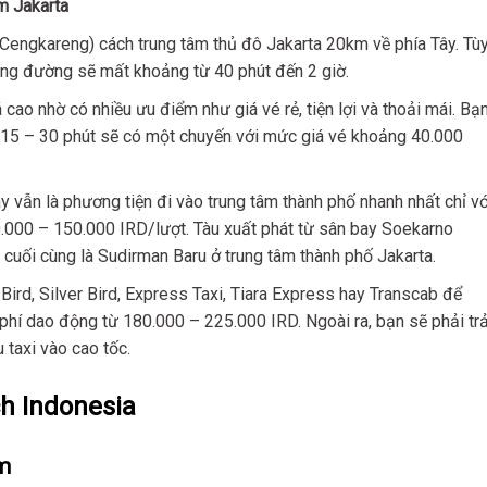
m Jakarta
Cengkareng) cách trung tâm thủ đô Jakarta 20km về phía Tây. Tù
ãng đường sẽ mất khoảng từ 40 phút đến 2 giờ.
ao nhờ có nhiều ưu điểm như giá vé rẻ, tiện lợi và thoải mái. Bạ
ứ 15 – 30 phút sẽ có một chuyến với mức giá vé khoảng 40.000
y vẫn là phương tiện đi vào trung tâm thành phố nhanh nhất chỉ vớ
.000 – 150.000 IRD/lượt. Tàu xuất phát từ sân bay Soekarno
à cuối cùng là Sudirman Baru ở trung tâm thành phố Jakarta.
Bird, Silver Bird, Express Taxi, Tiara Express hay Transcab để
i phí dao động từ 180.000 – 225.000 IRD. Ngoài ra, bạn sẽ phải tr
taxi vào cao tốc.
ch Indonesia
ăm