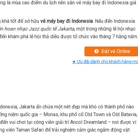
ũng là mùa cao điểm du lịch nên săn vé máy bay đi Indonesia giá
g khá tốt để sở hữu
vé máy bay đi Indonesia
. Nếu đến Indonesia
ên hoan nhạc Jazz quốc tế Jakarta
, một trong những lễ hội nhạc
 đến khám phá lễ hội thả diều được tổ chức vào tháng 7 hằng năm.
Đặt vé Online
★ Ưu đãi dành cho khách hàng mớ
ndonesia, Jakarta ẩn chứa một nét đẹp mà khó có thành phố nào
ưởng niệm quốc gia – Monas, khu phố cổ Old Town và Old Batavia,
đến vui chơi tại công viên giải trí Ancol Dreamland – nơi được ví
ng viên Taman Safari để trải nghiệm cảm giác ngắm động vật