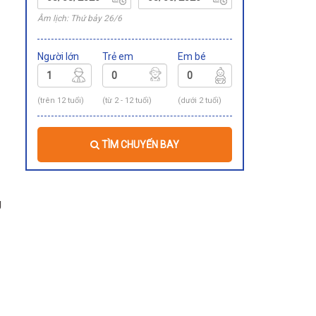
Âm lịch: Thứ bảy 26/6
Người lớn
Trẻ em
Em bé
(trên 12 tuổi)
(từ 2 - 12 tuổi)
(dưới 2 tuổi)
TÌM CHUYẾN BAY
g