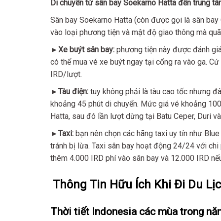
Di chuyển từ sân bay Soekarno Hatta đến trung tâ
Sân bay Soekarno Hatta (còn được gọi là sân bay 
vào loại phương tiện và mật độ giao thông mà qu
►Xe buýt sân bay:
phương tiện này được đánh giá c
có thể mua vé xe buýt ngay tại cổng ra vào ga. C
IRD/lượt.
►Tàu điện:
tuy không phải là tàu cao tốc nhưng đâ
khoảng 45 phút di chuyển. Mức giá vé khoảng 100
Hatta, sau đó lần lượt dừng tại Batu Ceper, Duri v
►Taxi:
bạn nên chọn các hãng taxi uy tín như Blue 
tránh bị lừa. Taxi sân bay hoạt động 24/24 với ch
thêm 4.000 IRD phí vào sân bay và 12.000 IRD nếu 
Thông Tin Hữu Ích Khi Đi Du Lị
Thời tiết Indonesia các mùa trong n