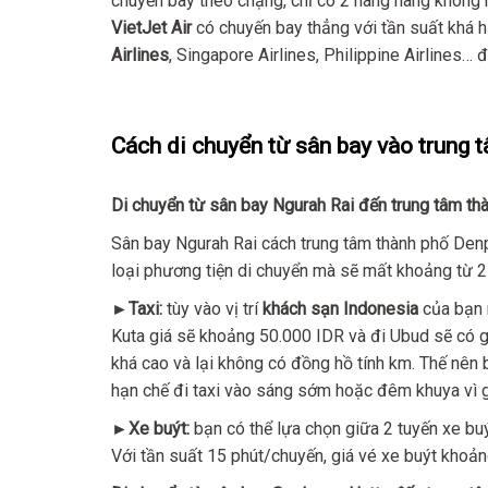
chuyến bay theo chặng, chỉ có 2 hãng hàng không 
VietJet Air
có chuyến bay thẳng với tần suất khá h
Airlines
, Singapore Airlines, Philippine Airlines… 
Cách di chuyển từ sân bay vào trung 
Di chuyển từ sân bay Ngurah Rai đến trung tâm t
Sân bay Ngurah Rai cách trung tâm thành phố Den
loại phương tiện di chuyển mà sẽ mất khoảng từ 2 
►Taxi:
tùy vào vị trí
khách sạn Indonesia
của bạn 
Kuta giá sẽ khoảng 50.000 IDR và đi Ubud sẽ có gi
khá cao và lại không có đồng hồ tính km. Thế nên b
hạn chế đi taxi vào sáng sớm hoặc đêm khuya vì gi
►Xe buýt:
bạn có thể lựa chọn giữa 2 tuyến xe buýt
Với tần suất 15 phút/chuyến, giá vé xe buýt khoản